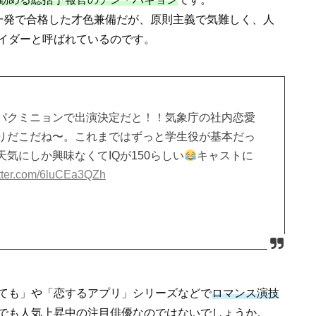
一発で合格した才色兼備だが、原則主義で気難しく、人
イダーと呼ばれているのです。
パクミニョンで出演決定だと！！気象庁の社内恋愛
りだこだね〜。これまではずっと学生役が基本だっ
気にしか興味なくてIQが150らしい
キャストに
itter.com/6luCEa3QZh
ても」や「恋するアプリ」シリーズなどで
ロマンス演技
でも人気上昇中の注目俳優なのではないでしょうか。