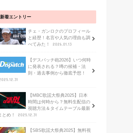
新着エントリー
チェ・ガンロクのプロフィール
と経歴！名言や人気の理由も調
べてみた！
2026.01.13
【デスパッチ砲2026】いつ何時
に発表される？噂の候補・法
則・過去事例から徹底予想！
2025.12.31
【MBC歌謡大祭典2025】日本
時間は何時から？無料生配信の
視聴方法＆タイムテーブル最新
まとめ！
2025.12.31
【SBS歌謡大祭典2025】無料視