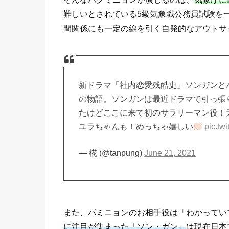
難しいとされている5級気象職公務員試験を
間関係にも一定の線を引く自発的なアウトサ
新ドラマ「社内恋愛残酷史」ソンガンと
の物語。ソンガンは最近ドラマで引っ張
たけどここに来て初のサラリーマン役！天
ユラちゃんも！めっちゃ嬉しい
pic.tw
— 椛 (@tanpung)
June 21, 2021
また、パミニョンのお相手役は「わかってい
に注目が集まった「ソン・ガン」
は現在日本