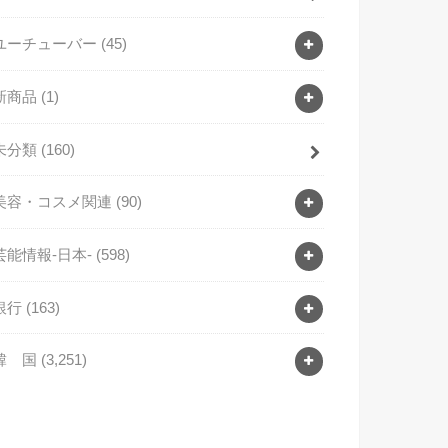
ユーチューバー
(45)
新商品
(1)
未分類
(160)
美容・コスメ関連
(90)
芸能情報-日本-
(598)
銀行
(163)
韓 国
(3,251)