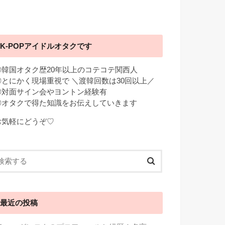
K-POPアイドルオタクです
◎韓国オタク歴20年以上のコテコテ関西人
◎とにかく現場重視で ＼渡韓回数は30回以上／
◎対面サイン会やヨントン経験有
◎オタクで得た知識をお伝えしていきます
お気軽にどうぞ♡
最近の投稿