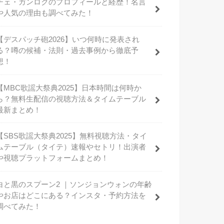
チェ・ガンロクのプロフィールと経歴！名言
や人気の理由も調べてみた！
【デスパッチ砲2026】いつ何時に発表され
る？噂の候補・法則・過去事例から徹底予
想！
【MBC歌謡大祭典2025】日本時間は何時か
ら？無料生配信の視聴方法＆タイムテーブル
最新まとめ！
【SBS歌謡大祭典2025】無料視聴方法・タイ
ムテーブル（タイテ）速報やセトリ！出演者
や視聴プラットフォームまとめ！
白と黒のスプーン2 ｜ソンジョンウォンの年齢
やお店はどこにある？インスタ・予約方法を
調べてみた！