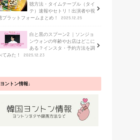
聴方法・タイムテーブル（タイ
テ）速報やセトリ！出演者や視
聴プラットフォームまとめ！
2025.12.25
白と黒のスプーン2 ｜ソンジョ
ンウォンの年齢やお店はどこに
ある？インスタ・予約方法を調
べてみた！
2025.12.23
ヨントン情報↓