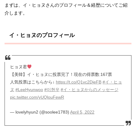
まずは、イ・ヒョヌさんのプロフィール＆経歴についてご紹
介します。
イ・ヒョヌのプロフィール
ヒョヌ君
【美韓】イ・ヒョヌに投票完了！現在の得票数:167票
人気投票はこちらから↓
https://t.co/Q1vc2DjeFB
#イ・ヒョ
ヌ
#LeeHyunwoo
#이현우
#イ・ヒョヌからのメッセージ
pic.twitter.com/yUQlouFewR
— lovelyhyun2 (@soolee1783)
April 5, 2022