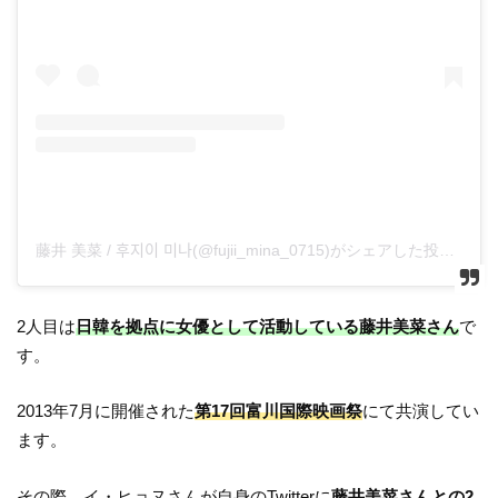
藤井 美菜 / 후지이 미나(@fujii_mina_0715)がシェアした投稿
2人目は
日韓を拠点に女優として活動している藤井美菜さん
で
す。
2013年7月に開催された
第17回富川国際映画祭
にて共演してい
ます。
その際、イ・ヒョヌさんが自身のTwitterに
藤井美菜さんとの2