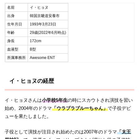
名前
イ・ヒョヌ
出身
韓国京畿道安養市
生年月日
1993年3月23日
年齢
29歳(2022年6月時点)
身長
172cm
血液型
B型
所属事務所
Awesome ENT
イ・ヒョヌの経歴
イ・ヒョヌさんは
小学校5年生
の時にスカウトされ演技を習い
始め、2004年のドラマ
「ウラブラブルーちゃん」
で子役デビ
ューを果たしました。
子役として演技が注目され始めたのは2007年のドラマ
「太王