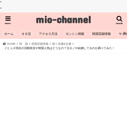
"
"
mio-channel
menu
search
ホーム
オタ活
アクセス方法
ヨントン情報
韓国芸能情報
サイ
HOME
韓 国
韓国芸能情報
韓☆俳優&女優
イヒョヌ現在の活動状況や韓国人気はどうなの？元カノや結婚してるのか調べてみた！