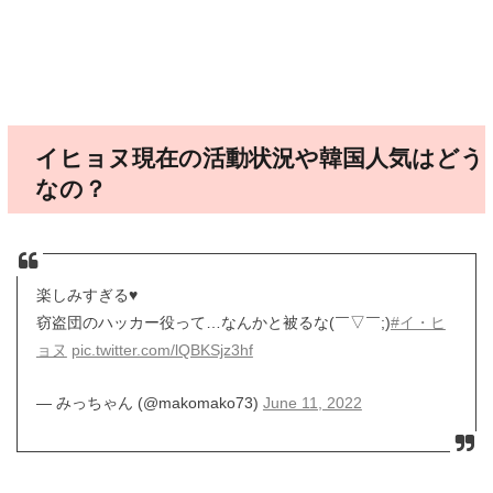
イヒョヌ現在の活動状況や韓国人気はどう
なの？
楽しみすぎる♥️
窃盗団のハッカー役って…なんかと被るな(￣▽￣;)
#イ・ヒ
ョヌ
pic.twitter.com/lQBKSjz3hf
— みっちゃん (@makomako73)
June 11, 2022