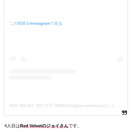
この投稿をInstagramで見る
RED VELVET JOY 조이 FANPAGE(@joy.redvelvet)がシェアした投稿
4人目は
Red Velvetのジョイさん
です。