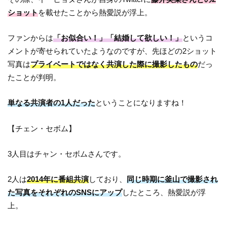
ショット
を載せたことから熱愛説が浮上。
ファンからは
「お似合い！」「結婚して欲しい！」
というコ
メントが寄せられていたようなのですが、先ほどの2ショット
写真は
プライベートではなく共演した際に撮影したもの
だっ
たことが判明。
単なる共演者の1人だった
ということになりますね！
【チェン・セボム】
3人目はチャン・セボムさんです。
2人は
2014年に番組共演
しており、
同じ時期に釜山で撮影され
た写真をそれぞれのSNSにアップ
したところ、熱愛説が浮
上。