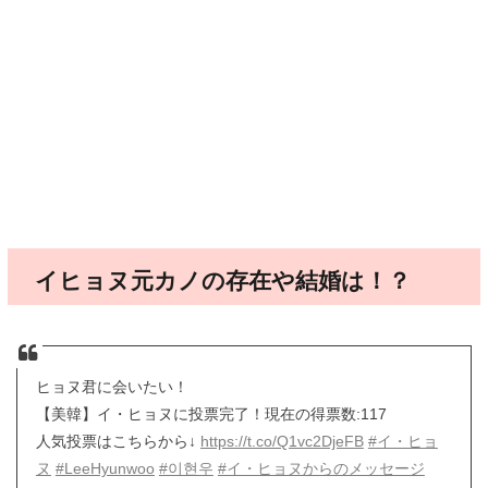
イヒョヌ元カノの存在や結婚は！？
ヒョヌ君に会いたい！
【美韓】イ・ヒョヌに投票完了！現在の得票数:117
人気投票はこちらから↓
https://t.co/Q1vc2DjeFB
#イ・ヒョ
ヌ
#LeeHyunwoo
#이현우
#イ・ヒョヌからのメッセージ