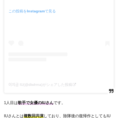
この投稿をInstagramで見る
이지금 IU(@dlwlrma)がシェアした投稿
1人目は
歌手で女優のIUさん
です。
IUさんとは
複数回共演
しており、除隊後の復帰作としてもIU