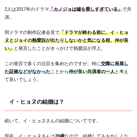
2人は2017年のドラマ
「カノジョは嘘を愛しすぎている」
で共
演。
同ドラマの制作記者会見で
「ドラマが終わる前に、イ・ヒョ
ヌとジョイの熱愛説が出たりしないかと気になる程、仲が良
い」
と発言したことがきっかけで熱愛説が浮上。
この発言で多くの注目を集めたのですが、特に
交際に発展し
た証拠などがなかった
ことから
仲が良い共演者の一人
と考え
て良いでしょう。
イ・ヒョヌの結婚は？
続いて、イ・ヒョヌさんの結婚についてです。
現在、イ・ヒョヌさんは
29歳
なので、結婚してもおかしくな