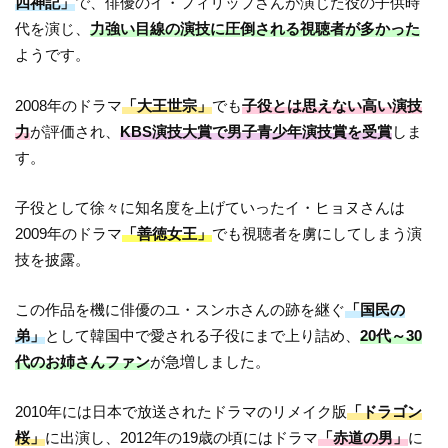
四神記」
で、俳優のイ・フィリップさんが演じた役の子供時
代を演じ、
力強い目線の演技に圧倒される視聴者が多かった
ようです。
2008年のドラマ
「大王世宗」
でも
子役とは思えない高い演技
力
が評価され、
KBS演技大賞で男子青少年演技賞を受賞
しま
す。
子役として徐々に知名度を上げていったイ・ヒョヌさんは
2009年のドラマ
「善徳女王」
でも視聴者を虜にしてしまう演
技を披露。
この作品を機に俳優のユ・スンホさんの跡を継ぐ
「国民の
弟」
として韓国中で愛される子役にまで上り詰め、
20代～30
代のお姉さんファン
が急増しました。
2010年には日本で放送されたドラマのリメイク版
「ドラゴン
桜」
に出演し、2012年の19歳の頃にはドラマ
「赤道の男」
に