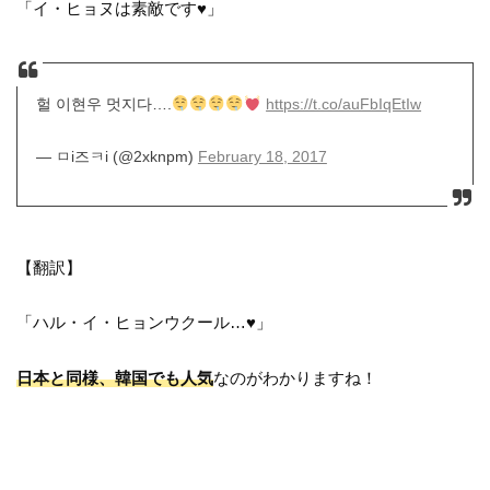
「イ・ヒョヌは素敵です♥」
헐 이현우 멋지다….
https://t.co/auFbIqEtIw
— ㅁi즈ㅋi (@2xknpm)
February 18, 2017
【翻訳】
「ハル・イ・ヒョンウクール…♥」
日本と同様、韓国でも人気
なのがわかりますね！