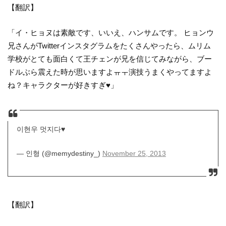
【翻訳】
「
イ・ヒョヌは素敵です、いいえ、ハンサムです。 ヒョンウ
兄さんがTwitterインスタグラムをたくさんやったら、ムリム
学校がとても面白くて王チェンが兄を信じてみながら、ブー
ドルぶら震えた時が思いますよㅠㅜ演技うまくやってますよ
ね？キャラクターが好きすぎ♥
」
이현우 멋지다♥
— 인형 (@memydestiny_)
November 25, 2013
【翻訳】