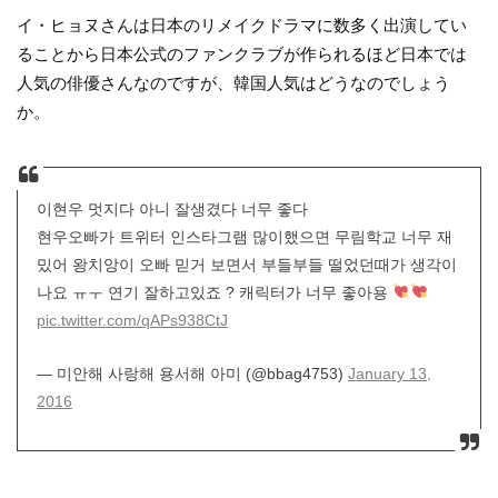
イ・ヒョヌさんは日本のリメイクドラマに数多く出演してい
ることから日本公式のファンクラブが作られるほど日本では
人気の俳優さんなのですが、韓国人気はどうなのでしょう
か。
이현우 멋지다 아니 잘생겼다 너무 좋다
현우오빠가 트위터 인스타그램 많이했으면 무림학교 너무 재
밌어 왕치앙이 오빠 믿거 보면서 부들부들 떨었던때가 생각이
나요 ㅠㅜ 연기 잘하고있죠 ? 캐릭터가 너무 좋아용
pic.twitter.com/qAPs938CtJ
— 미안해 사랑해 용서해 아미 (@bbag4753)
January 13,
2016