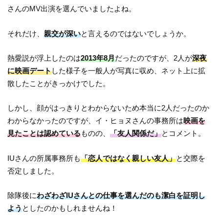
さんのMV出演を選んでいましたよね。
それだけ、
親交が深い
と言えるのではないでしょうか。
熱愛説が浮上したのは
2013年8月
だったのですが、2人が
深夜
に映画デート
した様子を一般人が写真に収め、ネット上に拡
散したことがきっかけでした。
しかし、顔がはっきりとわからないため本当に2人だったのか
わからなかったのですが、イ・ヒョヌさんの事務所は
映画を
見たことは認めている
ものの、
「友人関係だ」
とコメント。
IUさんの所属事務所も
「恋人ではなく親しい友人」
と交際を
否定しました。
除隊後に
わざわざIUさんとの仕事を選んだのも潔白を証明し
よう
としたのかもしれませんね！