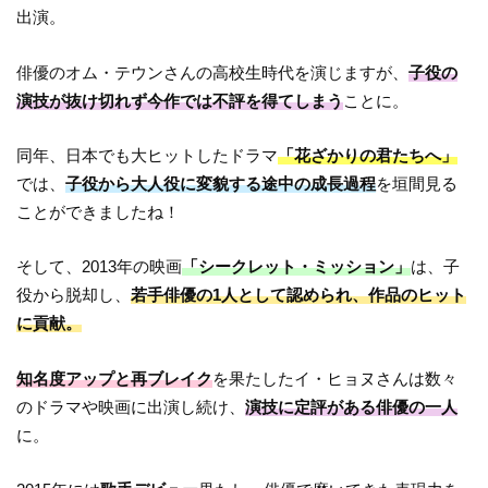
出演。
俳優のオム・テウンさんの高校生時代を演じますが、
子役の
演技が抜け切れず今作では不評を得てしまう
ことに。
同年、日本でも大ヒットしたドラマ
「花ざかりの君たちへ」
では、
子役から大人役に変貌する途中の成長過程
を垣間見る
ことができましたね！
そして、2013年の映画
「シークレット・ミッション」
は、子
役から脱却し、
若手俳優の1人として認められ、作品のヒット
に貢献。
知名度アップと再ブレイク
を果たしたイ・ヒョヌさんは数々
のドラマや映画に出演し続け、
演技に定評がある俳優の一人
に。