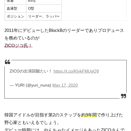
体重
65㎏
血液型
O型
ポジション
リーダー、ラッパー
2011年にデビューしたBlockBのリーダーでありプロデュース
を務めているのが
ZICOジコ氏！
ZICOの出演回観たい！
https://t.co/KIvkFMUgQ9
— YURI (@yuri_nuna)
May 17, 2020
韓国アイドルが目指す第2のステップを
約9年間
で作り上げた
野心家ともいえるでしょう。
デビュー時期には、やんちゃなイメージもあったZICOさんで