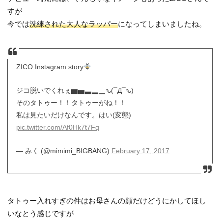
すが
今では
洗練された大人なラッパー
になってしまいましたね。
ZICO Instagram story
ジコ脱いでくれぇ▆▅▃▂▁ԅ(¯Д¯ԅ)
そのタトゥー！！タトゥーがね！！
私は見たいだけなんです。はい(変態)
pic.twitter.com/Af0Hk7t7Fq
— みく (@mimimi_BIGBANG)
February 17, 2017
タトゥー入れすぎの件はお母さんの顔だけどうにかしてほし
いなとう感じですが