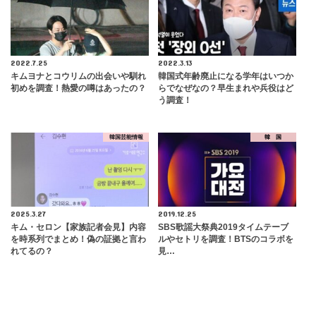
2022.7.25
2022.3.13
キムヨナとコウリムの出会いや馴れ
韓国式年齢廃止になる学年はいつか
初めを調査！熱愛の噂はあったの？
らでなぜなの？早生まれや兵役はど
う調査！
韓国芸能情報
韓 国
2025.3.27
2019.12.25
キム・セロン【家族記者会見】内容
SBS歌謡大祭典2019タイムテーブ
を時系列でまとめ！偽の証拠と言わ
ルやセトリを調査！BTSのコラボを
れてるの？
見…