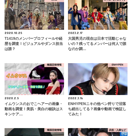
2020.10.25
2023.2.17
T1419のメンバープロフィールや経
大国男児の現在は日本で活動じゃな
歴を調査！ビジュアルやダンス担当
いの？残ってるメンバーは何人で誰
は誰？
なのか調…
韓国芸能情報
ENHYPEN
2020.2.5
2022.3.16
イムウンスのおでこヘアーの画像・
ENHYPENニキの他ペン狩りで沼落
動画を調査！美肌・美白の秘訣はス
ち続出してる？画像や動画で検証し
キンケア…
てみた！
韓国芸能情報
兵役・入隊など