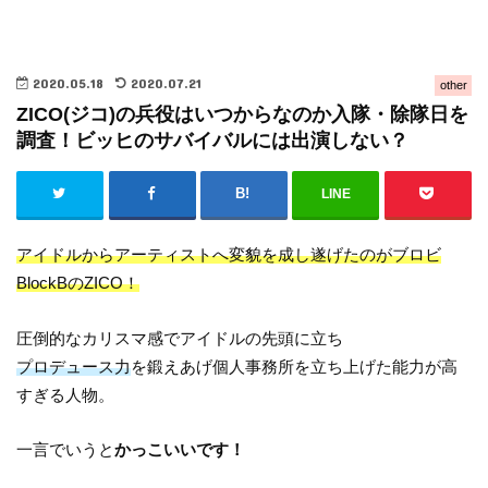
2020.05.18
2020.07.21
other
ZICO(ジコ)の兵役はいつからなのか入隊・除隊日を
調査！ビッヒのサバイバルには出演しない？
LINE
アイドルからアーティストへ変貌を成し遂げたのがブロビ
BlockBのZICO！
圧倒的なカリスマ感でアイドルの先頭に立ち
プロデュース力
を鍛えあげ個人事務所を立ち上げた能力が高
すぎる人物。
一言でいうと
かっこいいです！