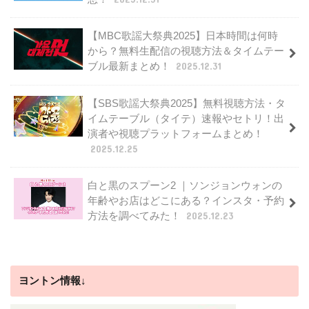
【MBC歌謡大祭典2025】日本時間は何時
から？無料生配信の視聴方法＆タイムテー
ブル最新まとめ！
2025.12.31
【SBS歌謡大祭典2025】無料視聴方法・タ
イムテーブル（タイテ）速報やセトリ！出
演者や視聴プラットフォームまとめ！
2025.12.25
白と黒のスプーン2 ｜ソンジョンウォンの
年齢やお店はどこにある？インスタ・予約
方法を調べてみた！
2025.12.23
ヨントン情報↓