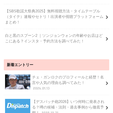
【SBS歌謡大祭典2025】無料視聴方法・タイムテーブル
（タイテ）速報やセトリ！出演者や視聴プラットフォーム
まとめ！
白と黒のスプーン2 ｜ソンジョンウォンの年齢やお店はど
こにある？インスタ・予約方法を調べてみた！
新着エントリー
チェ・ガンロクのプロフィールと経歴！名
言や人気の理由も調べてみた！
2026.01.13
【デスパッチ砲2026】いつ何時に発表され
る？噂の候補・法則・過去事例から徹底予
想！
2025.12.31