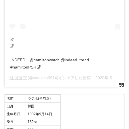
INDEED⠀ @hamiltonwatch @indeed_trend
#hamiltonPSR
지 아코
(@woozico0914)がシェアした投稿 –
2020年 5月月17日午後11時25分PDT
名前
ウジホ(우지호)
出身
韓国
生年月日
1992年9月14日
身長
182㎝