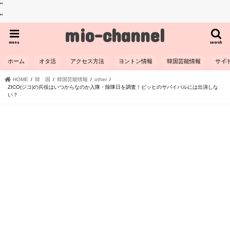
"
"
mio-channel
menu
search
ホーム
オタ活
アクセス方法
ヨントン情報
韓国芸能情報
サイ
HOME
韓 国
韓国芸能情報
other
ZICO(ジコ)の兵役はいつからなのか入隊・除隊日を調査！ビッヒのサバイバルには出演しな
い？