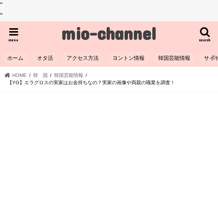
"
"
mio-channel
menu
search
ホーム
オタ活
アクセス方法
ヨントン情報
韓国芸能情報
サイ
HOME
韓 国
韓国芸能情報
【YG】エラグロスの実家はお金持ちなの？実家の画像や両親の職業を調査！