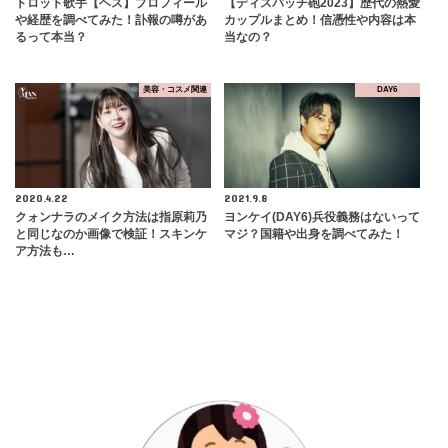
トロット歌手【ヘス】プロフィール
【ディスパッチ砲2023】歴代の熱愛
や経歴を調べてみた！訃報の噂があ
カップルまとめ！信憑性や内容は本
るって本当？
当なの？
美容・コスメ関連
DAY6
2020.4.22
2021.9.8
クォンナラのメイク方法は指原莉乃
ヨンケイ(DAY6)兵役義務はないって
と同じなのか画像で検証！スキンケ
マジ？国籍や出身を調べてみた！
ア方法も…