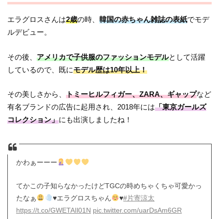
エラグロスさんは
2歳
の時、
韓国の赤ちゃん雑誌の表紙
でモデ
ルデビュー。
その後、
アメリカで子供服のファッションモデル
として活躍
しているので、既に
モデル歴は10年以上！
その美しさから、
トミーヒルフィガー、ZARA、ギャップ
など
有名ブランドの広告に起用され、2018年には
「東京ガールズ
コレクション」
にも出演しましたね！
かわぁーーー
てかこの子知らなかったけどTGCの時めちゃくちゃ可愛かっ
たなぁ
♥️
エラグロスちゃん
♥️
#片寄涼太
https://t.co/GWETAIl01N
pic.twitter.com/uarDsAm6GR