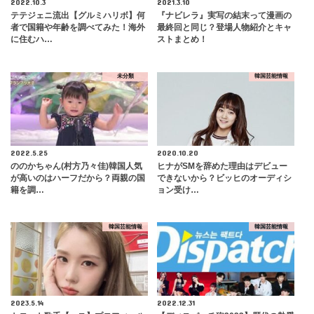
2022.10.3
2021.3.10
テテジェニ流出【グルミハリボ】何
『ナビレラ』実写の結末って漫画の
者で国籍や年齢を調べてみた！海外
最終回と同じ？登場人物紹介とキャ
に住むハ…
ストまとめ！
未分類
韓国芸能情報
2022.5.25
2020.10.20
ののかちゃん(村方乃々佳)韓国人気
ヒナがSMを辞めた理由はデビュー
が高いのはハーフだから？両親の国
できないから？ビッヒのオーディシ
籍を調…
ョン受け…
韓国芸能情報
韓国芸能情報
2023.5.14
2022.12.31