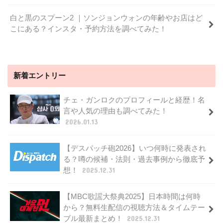
白と黒のスプーン2 ｜ソンジョンウォンの年齢やお店はど
こにある？インスタ・予約方法を調べてみた！
新着エントリー
チェ・ガンロクのプロフィールと経歴！名
言や人気の理由も調べてみた！
2026.01.13
【デスパッチ砲2026】いつ何時に発表され
る？噂の候補・法則・過去事例から徹底予
想！
2025.12.31
【MBC歌謡大祭典2025】日本時間は何時
から？無料生配信の視聴方法＆タイムテー
ブル最新まとめ！
2025.12.31