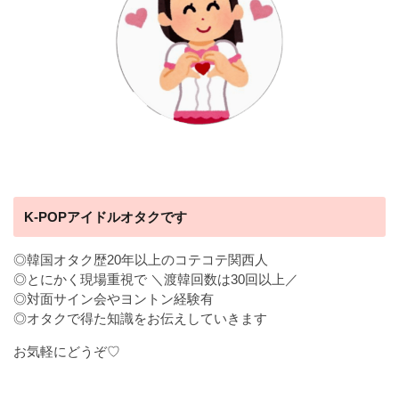
K-POPアイドルオタクです
◎韓国オタク歴20年以上のコテコテ関西人
◎とにかく現場重視で ＼渡韓回数は30回以上／
◎対面サイン会やヨントン経験有
◎オタクで得た知識をお伝えしていきます
お気軽にどうぞ♡