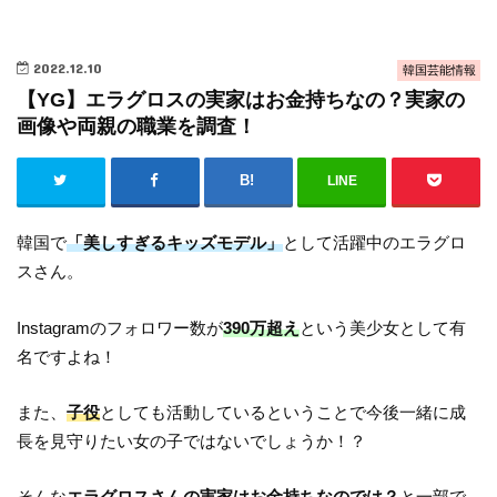
2022.12.10
韓国芸能情報
【YG】エラグロスの実家はお金持ちなの？実家の
画像や両親の職業を調査！
LINE
韓国で
「美しすぎるキッズモデル」
として活躍中のエラグロ
スさん。
Instagramのフォロワー数が
390万超え
という美少女として有
名ですよね！
また、
子役
としても活動しているということで今後一緒に成
長を見守りたい女の子ではないでしょうか！？
そんな
エラグロスさんの実家はお金持ちなのでは？
と一部で