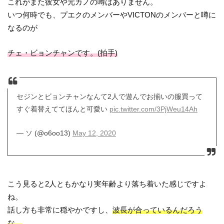
これがまた彼女や元カノの噂はありません。
いつ何時でも、プエクのメンバーやVICTONのメンバーと噂に
なるのが
チェ・ビョンチャンです。(拍手)
セジンとビョンチャンなんて2人で遊んでお揃いの服買って
すぐ着替えててほんと可愛い
pic.twitter.com/3PjWeu14Ah
— ソ (@o6oo13)
May 12, 2020
こう見ると2人ともかなり実年齢より落ち着いた感じですよ
ね。
話し方も非常に穏やかですし、
波長が合っているんだろう
な。