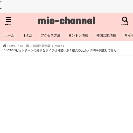
"
"
mio-channel
menu
search
ホーム
オタ活
アクセス方法
ヨントン情報
韓国芸能情報
サイ
HOME
韓 国
韓国芸能情報
other
VICTONビョンチャンの好きなタイプは可愛い系？彼女や元カノの噂を調査してみた！