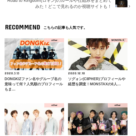
Road to Kingdom(ロキン)のルールや仕組みをまとめて
みた！どこで見れるのか視聴サイトも！
RECOMMEND
こちらの記事も人気です。
other
MONSTA X
2020.3.13
2020.12.10
DONGKIZファン名やグループ名の
ソグォン(CIIPHER)プロフィールや
意味って何？人気順のプロフィール
経歴を調査！MONSTAXの8人…
もま…
other
other