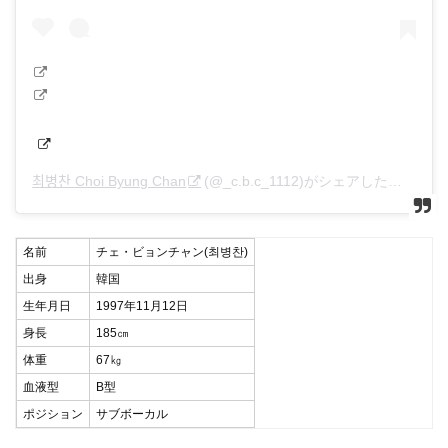
최병찬 Choi Byung Chan
(@_c.b.c_1112)がシェアした投稿 –
2
名前
チェ・ビョンチャン(최병찬)
出身
韓国
生年月日
1997年11月12日
身長
185㎝
体重
67㎏
血液型
B型
ポジション
サブボーカル