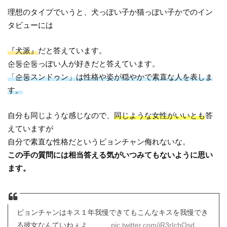
理想のタイプでいうと、犬っぽい子か猫っぽい子かでのイン
タビューには
『犬派』
だと答えています。
순둥순둥っぽい人が好きだと答えています。
「순둥スンドゥン」は性格や姿が穏やかで素直な人を表しま
す。
自分も同じような感じなので、
同じような女性がいいとも
答
えていますが
自分で素直な性格だというビョンチャン侮れないな。
この手の質問には相当答える気がいつみてもないように思い
ます。
ビョンチャンはキス１年我慢できてもこんなキスを我慢でき
る彼女なんていねぇよ………
pic.twitter.com/iR3rIchOsd