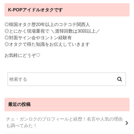
K-POPアイドルオタクです
◎韓国オタク歴20年以上のコテコテ関西人
◎とにかく現場重視で ＼渡韓回数は30回以上／
◎対面サイン会やヨントン経験有
◎オタクで得た知識をお伝えしていきます
お気軽にどうぞ♡
最近の投稿
チェ・ガンロクのプロフィールと経歴！名言や人気の理由
も調べてみた！