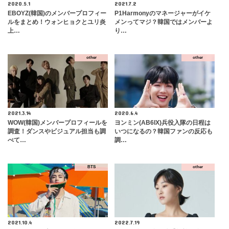
2020.5.1
2021.7.2
EBOYZ(韓国)のメンバープロフィー
P1Harmonyのマネージャーがイケ
ルをまとめ！ウォンヒョクとユリ炎
メンってマジ？韓国ではメンバーよ
上…
り…
other
other
2021.3.14
2020.6.4
WOW(韓国)メンバープロフィールを
ヨンミン(AB6IX)兵役入隊の日程は
調査！ダンスやビジュアル担当も調
いつになるの？韓国ファンの反応も
べて…
調…
BTS
other
2021.10.4
2022.7.19