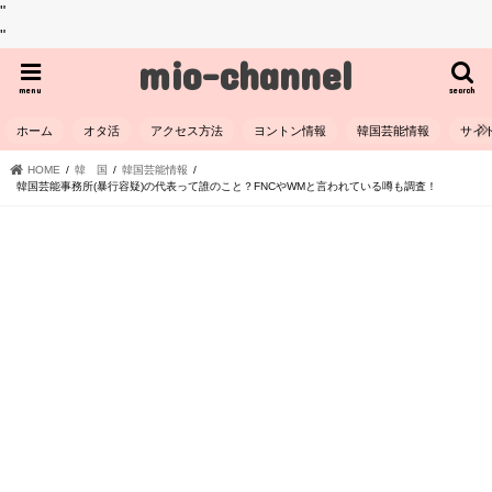
"
"
mio-channel
menu
search
ホーム
オタ活
アクセス方法
ヨントン情報
韓国芸能情報
サイ
HOME
韓 国
韓国芸能情報
韓国芸能事務所(暴行容疑)の代表って誰のこと？FNCやWMと言われている噂も調査！