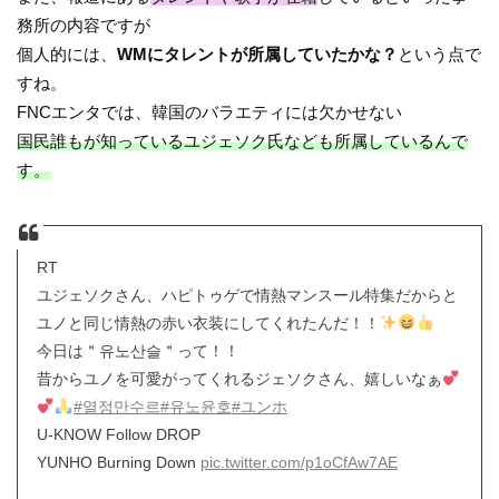
務所の内容ですが
個人的には、
WMにタレントが所属していたかな？
という点で
すね。
FNCエンタでは、韓国のバラエティには欠かせない
国民誰もが知っているユジェソク氏なども所属しているんで
す。
RT
ユジェソクさん、ハピトゥゲで情熱マンスール特集だからと
ユノと同じ情熱の赤い衣装にしてくれたんだ！！
今日は＂유노산슬＂って！！
昔からユノを可愛がってくれるジェソクさん、嬉しいなぁ
#열정만수르
#유노윤호
#ユンホ
U-KNOW Follow DROP
YUNHO Burning Down
pic.twitter.com/p1oCfAw7AE