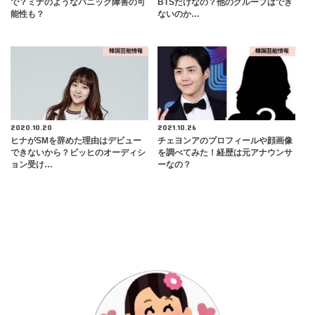
で？ミナのようなパニック障害の可
BTSだけなの？他のグループはでき
能性も？
ないのか…
韓国芸能情報
韓国芸能情報
2020.10.20
2021.10.26
ヒナがSMを辞めた理由はデビュー
チェヨンアのプロフィールや顔画像
できないから？ビッヒのオーディシ
を調べてみた！経歴は元アナウンサ
ョン受け…
ーなの？