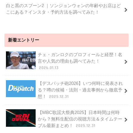
白と黒のスプーン2 ｜ソンジョンウォンの年齢やお店はど
こにある？インスタ・予約方法を調べてみた！
新着エントリー
チェ・ガンロクのプロフィールと経歴！名
言や人気の理由も調べてみた！
2026.01.13
【デスパッチ砲2026】いつ何時に発表され
る？噂の候補・法則・過去事例から徹底予
想！
2025.12.31
【MBC歌謡大祭典2025】日本時間は何時
から？無料生配信の視聴方法＆タイムテー
ブル最新まとめ！
2025.12.31