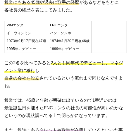
報道にもある45歳や過去に歌手の経歴
があるなどをもとに
各社長の経歴を表にしてみました。
WMエンタ
FNCエンタ
イ・ウォンミン
ハン・ソンホ
1973年9月17日現在47歳
1974年1月20日現在46歳
1995年にデビュー
1999年にデビュー
この2名を比べてみると
2人とも同年代でデビューし、マネジ
メント業に移行
し
自身の会社を設立
されているという流れまで同じなんですよ
ね。
報道では、45歳と年齢が明確に出ているので1番近いのは
最近誕生日を迎えたFNCエンタの社長の可能性が高いのかな
というのが現状調べてる上で明らかになっています。
また、報道にある
タレントや歌手が在籍
しているといった事