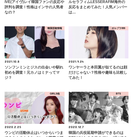
IVE(アイヴ)レイ韓国ファンの反応や
ルセラフィムLESSERAFIM海外の
評判を調査！性格はインサの人気者
反応をまとめてみた！人気メンバー
なの？
は…
韓国芸能情報
ガルプラ999
2021.10.8
2021.9.24
ソンフンミンとジスの出会いや馴れ
ワンヤーラと本田翼が似てるのは顔
初めを調査！元カノはミナってマ
だけじゃない？性格や趣味も比較し
ジ？
てみた！
GIRLS他
BTS
2020.2.25
2020.12.7
ウンビの活動休止はいつからいつま
韓国の兵役延期申請ができるのは