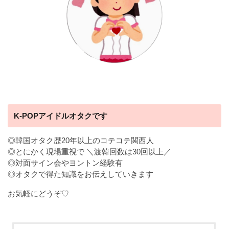
K-POPアイドルオタクです
◎韓国オタク歴20年以上のコテコテ関西人
◎とにかく現場重視で ＼渡韓回数は30回以上／
◎対面サイン会やヨントン経験有
◎オタクで得た知識をお伝えしていきます
お気軽にどうぞ♡