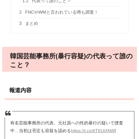
1.2
代表って誰のこと？
2
FNCやWMと言われている噂も調査！
3
まとめ
韓国芸能事務所(暴行容疑)の代表って誰の
こと？
報道内容
有名芸能事務所の代表、元社員への性的暴行の疑いで捜査
中…当初は否定も容疑を認める
https://t.co/tITKUiXNWf