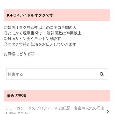
K-POPアイドルオタクです
◎韓国オタク歴20年以上のコテコテ関西人
◎とにかく現場重視で ＼渡韓回数は30回以上／
◎対面サイン会やヨントン経験有
◎オタクで得た知識をお伝えしていきます
お気軽にどうぞ♡
最近の投稿
チェ・ガンロクのプロフィールと経歴！名言や人気の理由
も調べてみた！