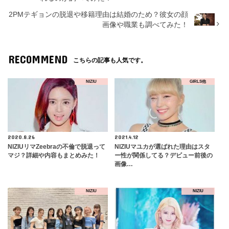
2PMテギョンの脱退や移籍理由は結婚のため？彼女の顔
画像や職業も調べてみた！
RECOMMEND
こちらの記事も人気です。
NIZIU
GIRLS他
2020.8.26
2021.4.12
NIZIUリマZeebraの不倫で脱退って
NIZIUマユカが選ばれた理由はスタ
マジ？詳細や内容もまとめみた！
ー性が関係してる？デビュー前後の
画像…
NIZIU
NIZIU