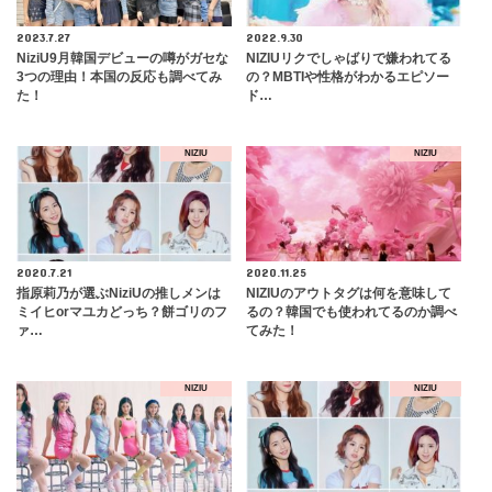
2023.7.27
2022.9.30
NiziU9月韓国デビューの噂がガセな
NIZIUリクでしゃばりで嫌われてる
3つの理由！本国の反応も調べてみ
の？MBTIや性格がわかるエピソー
た！
ド…
NIZIU
NIZIU
2020.7.21
2020.11.25
指原莉乃が選ぶNiziUの推しメンは
NIZIUのアウトタグは何を意味して
ミイヒorマユカどっち？餅ゴリのフ
るの？韓国でも使われてるのか調べ
ァ…
てみた！
NIZIU
NIZIU