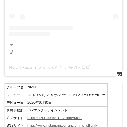
NiziU(@niziu_info_official)님의 공유 게시물
グループ名
NIZIU
メンバー
マコ/リク/リマ/リオ/マヤ/ミイヒ/マユカ/アヤカ/ニナ
デビュー日
2020年6月30日
所属事務所
JYPエンターテインメント
公式サイト
https://niziu.com/s/n123/?ima=5847
SNSサイト
https://www.instagram.com/niziu_info_official/