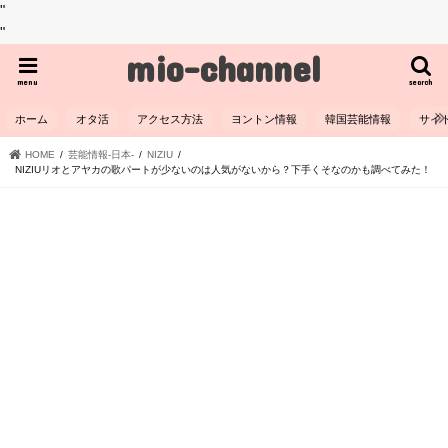
"
"
mio-channel
menu
search
ホーム
オタ活
アクセス方法
ヨントン情報
韓国芸能情報
サイ
HOME
芸能情報-日本-
NIZIU
NIZIUリオとアヤカの歌パートが少ないのは人気がないから？下手くそなのかも調べてみた！