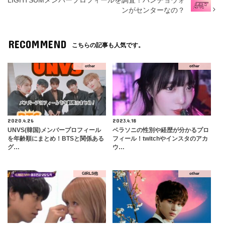
LIGHTSUMメンバープロフィールを調査！ハンチョウォ
ンがセンターなの？
RECOMMEND
こちらの記事も人気です。
other
other
2020.4.26
2023.4.18
UNVS(韓国)メンバープロフィール
ベラソニの性別や経歴が分かるプロ
を年齢順にまとめ！BTSと関係ある
フィール！twitchやインスタのアカ
グ…
ウ…
GIRLS他
other