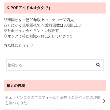
K-POPアイドルオタクです
◎韓国オタク歴20年以上のコテコテ関西人
◎とにかく現場重視で ＼渡韓回数は30回以上／
◎対面サイン会やヨントン経験有
◎オタクで得た知識をお伝えしていきます
お気軽にどうぞ♡
最近の投稿
チェ・ガンロクのプロフィールと経歴！名言や人気の理由
も調べてみた！