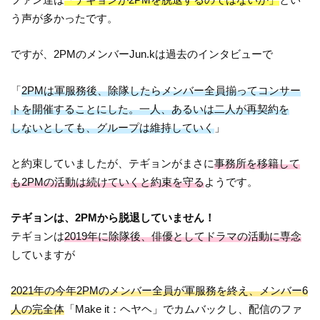
う声が多かったです。
ですが、2PMのメンバーJun.kは過去のインタビューで
「
2PMは軍服務後、除隊したら
メンバー全員揃ってコンサー
トを開催することにした。
一人、あるいは二人が再契約を
しないとしても、グループは維持していく
」
と約束していましたが、テギョンがまさに
事務所を移籍して
も2PMの活動は続けていくと約束を守る
ようです。
テギョンは、2PMから脱退していません！
テギョンは
2019年に除隊後、俳優としてドラマの活動に専念
していますが
2021年の今年2PMのメンバー全員が軍服務を終え、メンバー6
人の完全体
「Make it：ヘヤヘ」でカムバックし、配信のファ