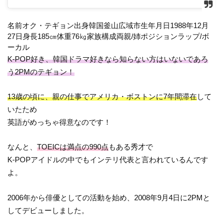
名前オク・テギョン出身韓国釜山広域市生年月日1988年12月
27日身長185㎝体重76㎏家族構成両親/姉ポジションラップ/ボ
ーカル
K-POP好き、韓国ドラマ好きなら知らない方はいないであろ
う2PMのテギョン！
13歳の頃に、親の仕事でアメリカ・ボストンに7年間滞在
して
いたため
英語がめっちゃ得意なのです！
なんと、
TOEICは満点の990点
もある秀才で
K-POPアイドルの中でもインテリ代表と言われているんです
よ。
2006年から俳優としての活動を始め、2008年9月4日に2PMと
してデビューしました。