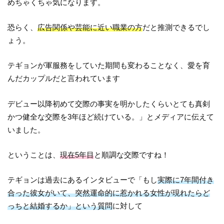
めちゃくちゃ気になります。
恐らく、
広告関係や芸能に近い職業の方
だと推測できるでし
ょう。
テギョンが軍服務をしていた期間も変わることなく、愛を育
んだカップルだと言われています
デビュー以降初めて交際の事実を明かしたくらいとても真剣
かつ健全な交際を3年ほど続けている。」とメディアに伝えて
いました。
ということは、
現在5年目
と順調な交際ですね！
テギョンは過去にあるインタビューで「もし
実際に7年間付き
合った彼女がいて、
突然運命的に惹かれる女性が現れたらど
っちと結婚するか」という質問
に対して