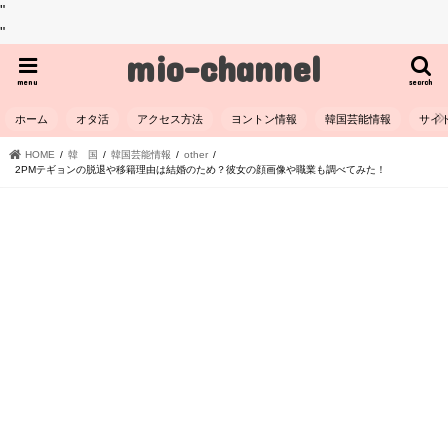
"
"
mio-channel
menu
search
ホーム
オタ活
アクセス方法
ヨントン情報
韓国芸能情報
サイ
HOME
韓 国
韓国芸能情報
other
2PMテギョンの脱退や移籍理由は結婚のため？彼女の顔画像や職業も調べてみた！