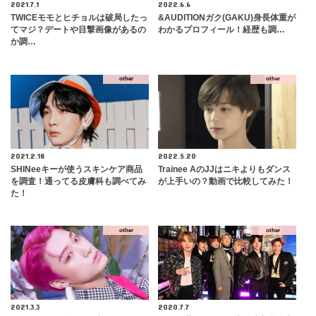
2021.7.1
2022.6.6
TWICEモモとヒチョルは破局したっ
&AUDITIONガク(GAKU)身長体重が
てマジ？デートや目撃画像があるの
わかるプロフィール！経歴も調…
か調…
other
other
2021.2.18
2022.5.20
SHINeeキーが使うスキンケア商品
Trainee AのJJはニキよりもダンス
を調査！通ってる皮膚科も調べてみ
が上手いの？動画で比較してみた！
た！
other
other
2021.3.3
2020.7.7