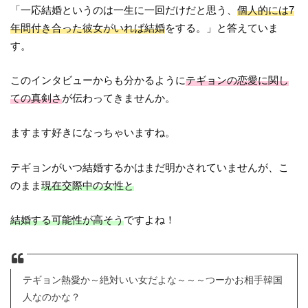
「一応結婚というのは一生に一回だけだと思う、
個人的には7
年間付き合った彼女がいれば結婚
をする。」と答えていま
す。
このインタビューからも分かるように
テギョンの恋愛に関し
ての真剣さ
が伝わってきませんか。
ますます好きになっちゃいますね。
テギョンがいつ結婚するかはまだ明かされていませんが、こ
のまま
現在交際中の女性と
結婚する可能性が高そう
ですよね！
テギョン熱愛か～絶対いい女だよな～～～つーかお相手韓国
人なのかな？