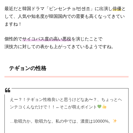
最近だと韓国ドラマ「ビンセンチョ/빈센조」に出演し
俳優
と
して、人気や知名度が韓国国内での需要も高くなってきてい
ますね！
個性的で
サイコパス度の高い悪役
を演じたことで
演技力に対しての表かも上がってきているようですね。
テギョンの性格
えー？！テギョン性格良いと思うけどなあ〜？、ちょっとヘ
ンテコくんなだけで！！←そこが萌えポイント
…歌唱力か。歌唱力な。私の中では、濃度は10000%。