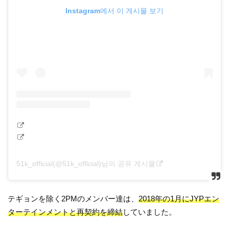
Instagram에서 이 게시물 보기
51k_official(@51k_official)님의 공유 게시물
テギョンを除く2PMのメンバー達は、
2018年の1月にJYPエン
ターテインメントと再契約を締結
していました。