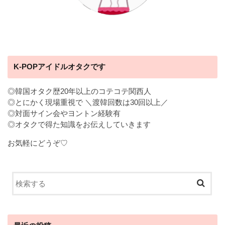
K-POPアイドルオタクです
◎韓国オタク歴20年以上のコテコテ関西人
◎とにかく現場重視で ＼渡韓回数は30回以上／
◎対面サイン会やヨントン経験有
◎オタクで得た知識をお伝えしていきます
お気軽にどうぞ♡