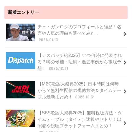
新着エントリー
チェ・ガンロクのプロフィールと経歴！名
言や人気の理由も調べてみた！
2026.01.13
【デスパッチ砲2026】いつ何時に発表され
る？噂の候補・法則・過去事例から徹底予
想！
2025.12.31
【MBC歌謡大祭典2025】日本時間は何時
から？無料生配信の視聴方法＆タイムテー
ブル最新まとめ！
2025.12.31
【SBS歌謡大祭典2025】無料視聴方法・タ
イムテーブル（タイテ）速報やセトリ！出
演者や視聴プラットフォームまとめ！