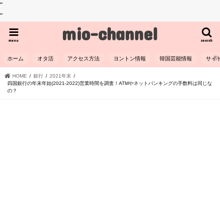
"
"
mio-channel
menu
search
ホーム
オタ活
アクセス方法
ヨントン情報
韓国芸能情報
サイ
HOME
銀行
2021年末
四国銀行の年末年始(2021-2022)営業時間を調査！ATMやネットバンキングの手数料は同じな
の？