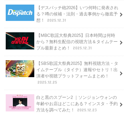
【デスパッチ砲2026】いつ何時に発表され
る？噂の候補・法則・過去事例から徹底予
想！
2025.12.31
【MBC歌謡大祭典2025】日本時間は何時
から？無料生配信の視聴方法＆タイムテー
ブル最新まとめ！
2025.12.31
【SBS歌謡大祭典2025】無料視聴方法・タ
イムテーブル（タイテ）速報やセトリ！出
演者や視聴プラットフォームまとめ！
2025.12.25
白と黒のスプーン2 ｜ソンジョンウォンの
年齢やお店はどこにある？インスタ・予約
方法を調べてみた！
2025.12.23