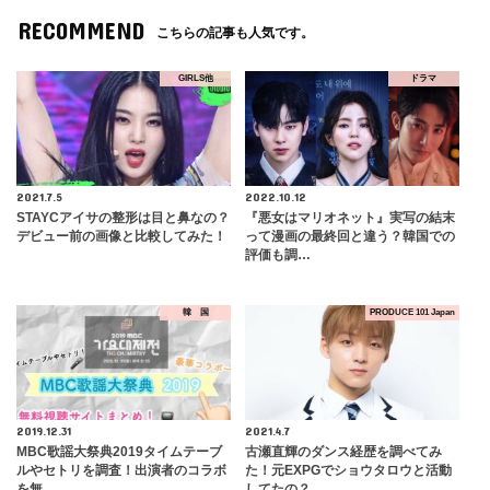
RECOMMEND
こちらの記事も人気です。
GIRLS他
ドラマ
2021.7.5
2022.10.12
STAYCアイサの整形は目と鼻なの？
『悪女はマリオネット』実写の結末
デビュー前の画像と比較してみた！
って漫画の最終回と違う？韓国での
評価も調…
韓 国
PRODUCE 101 Japan
2019.12.31
2021.4.7
MBC歌謡大祭典2019タイムテーブ
古瀬直輝のダンス経歴を調べてみ
ルやセトリを調査！出演者のコラボ
た！元EXPGでショウタロウと活動
を無…
してたの？