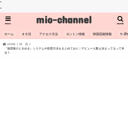
"
"
mio-channel
menu
search
ホーム
オタ活
アクセス方法
ヨントン情報
韓国芸能情報
サイ
HOME
韓 国
『放課後のときめき』システムや投票方法をまとめてみた！デビュー人数も決まってるって本
当？