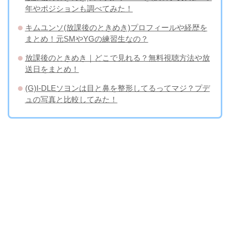
年やポジションも調べてみた！
キムユンソ(放課後のときめき)プロフィールや経歴を
まとめ！元SMやYGの練習生なの？
放課後のときめき｜どこで見れる？無料視聴方法や放
送日をまとめ！
(G)I-DLEソヨンは目と鼻を整形してるってマジ？プデ
ュの写真と比較してみた！