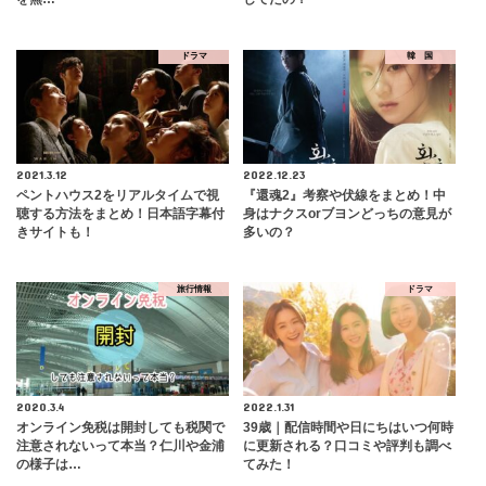
ドラマ
韓 国
2021.3.12
2022.12.23
ペントハウス2をリアルタイムで視
『還魂2』考察や伏線をまとめ！中
聴する方法をまとめ！日本語字幕付
身はナクスorブヨンどっちの意見が
きサイトも！
多いの？
旅行情報
ドラマ
2020.3.4
2022.1.31
オンライン免税は開封しても税関で
39歳｜配信時間や日にちはいつ何時
注意されないって本当？仁川や金浦
に更新される？口コミや評判も調べ
の様子は…
てみた！