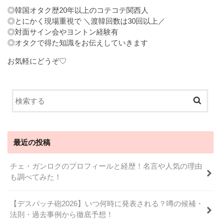
◎韓国オタク歴20年以上のコテコテ関西人
◎とにかく現場重視で ＼渡韓回数は30回以上／
◎対面サイン会やヨントン経験有
◎オタクで得た知識をお伝えしていきます
お気軽にどうぞ♡
最近の投稿
チェ・ガンロクのプロフィールと経歴！名言や人気の理由
も調べてみた！
【デスパッチ砲2026】いつ何時に発表される？噂の候補・
法則・過去事例から徹底予想！