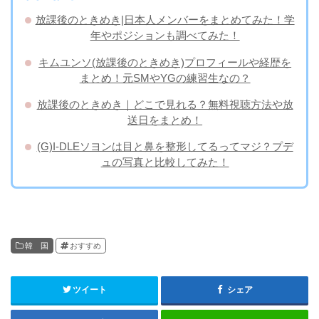
放課後のときめき|日本人メンバーをまとめてみた！学
年やポジションも調べてみた！
キムユンソ(放課後のときめき)プロフィールや経歴を
まとめ！元SMやYGの練習生なの？
放課後のときめき｜どこで見れる？無料視聴方法や放
送日をまとめ！
(G)I-DLEソヨンは目と鼻を整形してるってマジ？プデ
ュの写真と比較してみた！
韓 国
おすすめ
ツイート
シェア