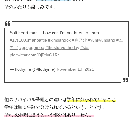
そのあたりも楽しみです。
Soft heart man….how can I'm not burst to tears
#1vs1000manbattle
#kimsangok
#윤균상
#yunkyunsang
#꼬
꼬무
#ggoggomoo
#thestoryoftheday
#sbs
pic.twitter.com/OjPtIvG1Rc
— flothyme (@flothyme)
November 19, 2021
他のサバイバル番組との違いは
学年に分かれていること
学年は単に年齢で分けられているということです。
それ以外特に違うという部分はありません。