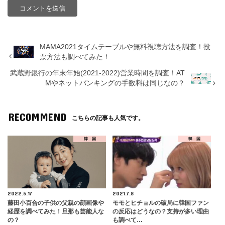
MAMA2021タイムテーブルや無料視聴方法を調査！投
票方法も調べてみた！
武蔵野銀行の年末年始(2021-2022)営業時間を調査！AT
Mやネットバンキングの手数料は同じなの？
RECOMMEND
こちらの記事も人気です。
韓 国
韓 国
2022.5.17
2021.7.8
藤田小百合の子供の父親の顔画像や
モモとヒチョルの破局に韓国ファン
経歴を調べてみた！旦那も芸能人な
の反応はどうなの？支持が多い理由
の？
も調べて…