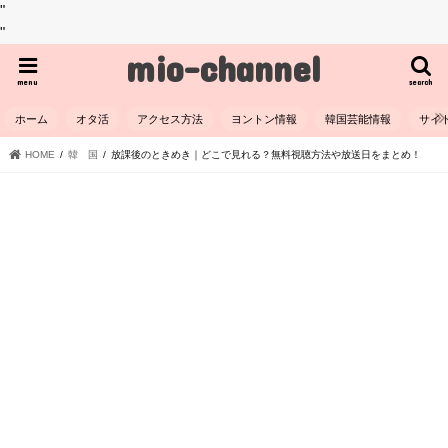
"
"
mio-channel
menu
search
ホーム
オタ活
アクセス方法
ヨントン情報
韓国芸能情報
サイ
HOME
韓 国
放課後のときめき｜どこで見れる？無料視聴方法や放送日をまとめ！