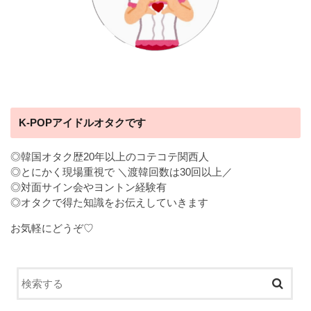
K-POPアイドルオタクです
◎韓国オタク歴20年以上のコテコテ関西人
◎とにかく現場重視で ＼渡韓回数は30回以上／
◎対面サイン会やヨントン経験有
◎オタクで得た知識をお伝えしていきます
お気軽にどうぞ♡