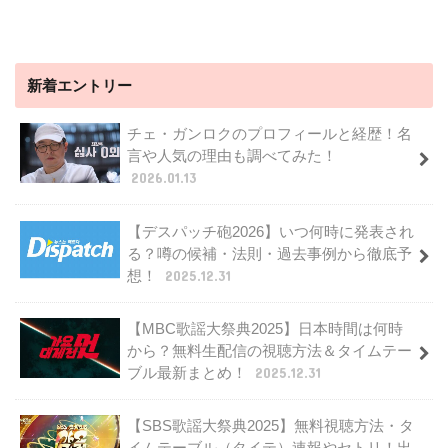
新着エントリー
チェ・ガンロクのプロフィールと経歴！名
言や人気の理由も調べてみた！
2026.01.13
【デスパッチ砲2026】いつ何時に発表され
る？噂の候補・法則・過去事例から徹底予
想！
2025.12.31
【MBC歌謡大祭典2025】日本時間は何時
から？無料生配信の視聴方法＆タイムテー
ブル最新まとめ！
2025.12.31
【SBS歌謡大祭典2025】無料視聴方法・タ
イムテーブル（タイテ）速報やセトリ！出