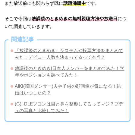
まだ放送前にも関わらず既に
話題沸騰中
です。
そこで今回は
放課後のときめきの無料視聴方法や放送日
につ
いて調査していきます。
関連記事
『放課後のときめき』システムや投票方法をまとめて
みた！デビュー人数も決まってるって本当？
放課後のときめき|日本人メンバーをまとめてみた！学
年やポジションも調べてみた！
AIKI(韓国ダンサー)夫や子供の顔画像が気になる！結
婚はいつしたの？
(G)I-DLEソヨンは目と鼻を整形してるってマジ？プデ
ュの写真と比較してみた！