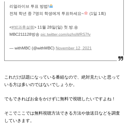
리얼라이브 투표 방법!
전체 학년 중 7명의 학생에게 투표하세요~
(1일 1회)
<
#방과후설렘
> 11월 28일(일) 첫.방.송
MBC211128방송
pic.twitter.com/pzhsWRS7fv
— withMBC (@withMBC)
November 12, 2021
これだけ話題になっている番組なので、絶対見たいと思って
いる方は多いのではないでしょうか。
でもできればお金をかけずに無料で視聴したいですよね！
そこでここでは無料視聴方法できる方法や放送日などを調査
していきます。