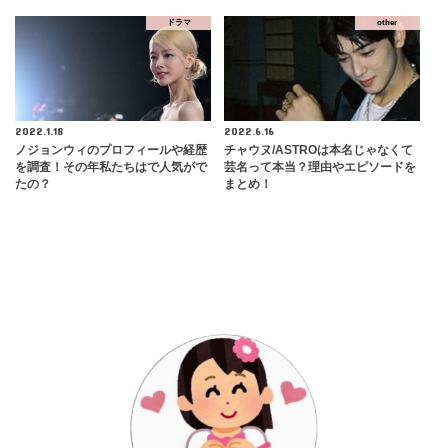
ドラマ
other
2022.1.18
2022.6.16
ノジョンウィのプロフィールや経歴
チャウヌ/ASTROは本名じゃなくて
を調査！その年私たちはで人気がで
芸名って本当？理由やエピソードを
たの？
まとめ！