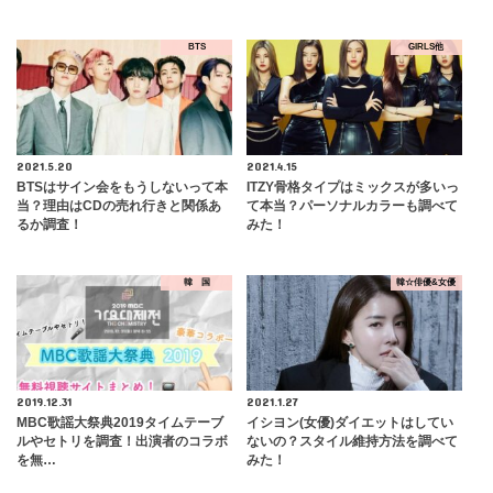
BTS
GIRLS他
2021.5.20
2021.4.15
BTSはサイン会をもうしないって本
ITZY骨格タイプはミックスが多いっ
当？理由はCDの売れ行きと関係あ
て本当？パーソナルカラーも調べて
るか調査！
みた！
韓 国
韓☆俳優&女優
2019.12.31
2021.1.27
MBC歌謡大祭典2019タイムテーブ
イシヨン(女優)ダイエットはしてい
ルやセトリを調査！出演者のコラボ
ないの？スタイル維持方法を調べて
を無…
みた！