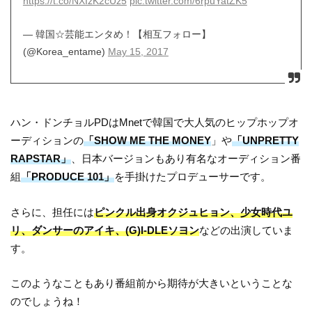
https://t.co/NXIzK2cUz5
pic.twitter.com/6rpuYatZK5
— 韓国☆芸能エンタめ！【相互フォロー】
(@Korea_entame)
May 15, 2017
ハン・ドンチョルPDはMnetで韓国で大人気のヒップホップオ
ーディションの
「SHOW ME THE MONEY
」や
「UNPRETTY
RAPSTAR」
、日本バージョンもあり有名なオーディション番
組
「PRODUCE 101」
を手掛けたプロデューサーです。
さらに、担任には
ピンクル出身オクジュヒョン、少女時代ユ
リ、ダンサーのアイキ、(G)I-DLEソヨン
などの出演していま
す。
このようなこともあり番組前から期待が大きいということな
のでしょうね！