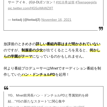
サー アイキ、(G)I-DLEソヨン！
#방과후설렘
#Teenagegirls
pic.twitter.com/HG5oWkWZ8T
— keitadj (@keitadj3)
November 16, 2021
放課後のときめきの
詳しい番組内容はまだ明かされていない
のですが、
制服姿の少女
が出てくるところを見ると、
何かし
らの学園がテーマ
になっているのかもしれません。
何より番組プロデューサーはMnetでオーディション番組を制
作していた
ハン・ドンチョルPD
を起用！
YG、Mnet前局長ハン・ドンチョルPDと専属契約を締
結…“YGの新たなスタート”に関心集中