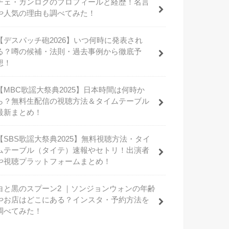
チェ・ガンロクのプロフィールと経歴！名言
や人気の理由も調べてみた！
【デスパッチ砲2026】いつ何時に発表され
る？噂の候補・法則・過去事例から徹底予
想！
【MBC歌謡大祭典2025】日本時間は何時か
ら？無料生配信の視聴方法＆タイムテーブル
最新まとめ！
【SBS歌謡大祭典2025】無料視聴方法・タイ
ムテーブル（タイテ）速報やセトリ！出演者
や視聴プラットフォームまとめ！
白と黒のスプーン2 ｜ソンジョンウォンの年齢
やお店はどこにある？インスタ・予約方法を
調べてみた！