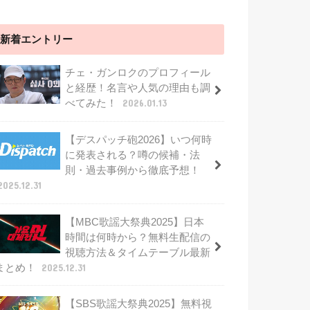
新着エントリー
チェ・ガンロクのプロフィール
と経歴！名言や人気の理由も調
べてみた！
2026.01.13
【デスパッチ砲2026】いつ何時
に発表される？噂の候補・法
則・過去事例から徹底予想！
2025.12.31
【MBC歌謡大祭典2025】日本
時間は何時から？無料生配信の
視聴方法＆タイムテーブル最新
まとめ！
2025.12.31
【SBS歌謡大祭典2025】無料視