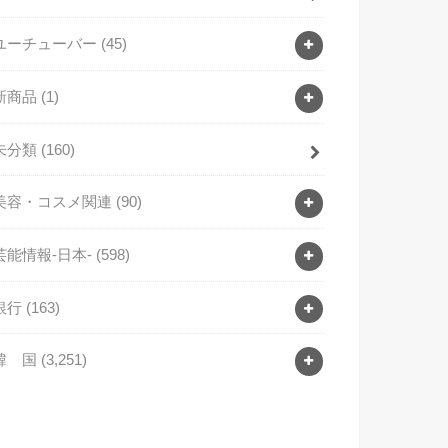
ユーチューバー
(45)
新商品
(1)
未分類
(160)
美容・コスメ関連
(90)
芸能情報-日本-
(598)
銀行
(163)
韓 国
(3,251)