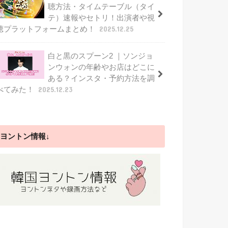
聴方法・タイムテーブル（タイ
テ）速報やセトリ！出演者や視
聴プラットフォームまとめ！
2025.12.25
白と黒のスプーン2 ｜ソンジョ
ンウォンの年齢やお店はどこに
ある？インスタ・予約方法を調
べてみた！
2025.12.23
ヨントン情報↓