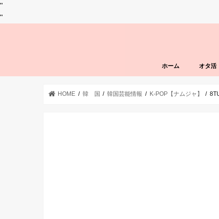
"
"
ホーム
オタ活
HOME
韓 国
韓国芸能情報
K-POP【ナムジャ】
8