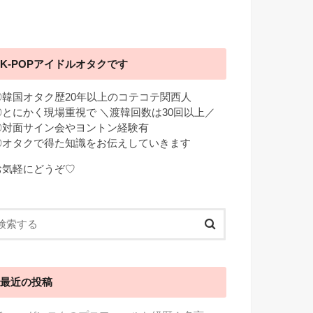
K-POPアイドルオタクです
◎韓国オタク歴20年以上のコテコテ関西人
◎とにかく現場重視で ＼渡韓回数は30回以上／
◎対面サイン会やヨントン経験有
◎オタクで得た知識をお伝えしていきます
お気軽にどうぞ♡
最近の投稿