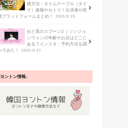
聴方法・タイムテーブル（タイ
テ）速報やセトリ！出演者や視
聴プラットフォームまとめ！
2025.12.25
白と黒のスプーン2 ｜ソンジョ
ンウォンの年齢やお店はどこに
ある？インスタ・予約方法を調
べてみた！
2025.12.23
ヨントン情報↓