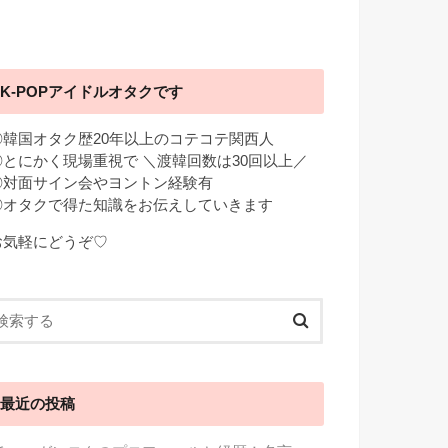
K-POPアイドルオタクです
◎韓国オタク歴20年以上のコテコテ関西人
◎とにかく現場重視で ＼渡韓回数は30回以上／
◎対面サイン会やヨントン経験有
◎オタクで得た知識をお伝えしていきます
お気軽にどうぞ♡
最近の投稿