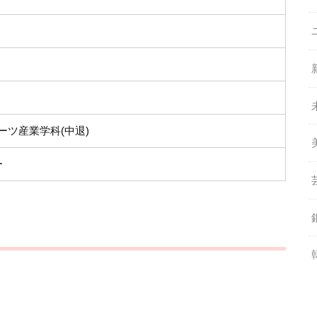
ーツ産業学科(中退)
ー