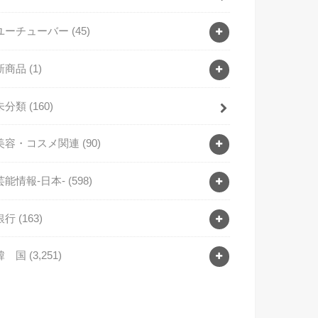
ユーチューバー
(45)
新商品
(1)
未分類
(160)
美容・コスメ関連
(90)
芸能情報-日本-
(598)
銀行
(163)
韓 国
(3,251)