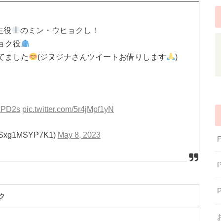
生役
のミン・ウヒョクし！
ョク役
てました
(ジヌジナさんツイートお借りします
)
XxPD2s
pic.twitter.com/5r4jMpf1yN
Sxg1MSYP7K1)
May 8, 2023
ク