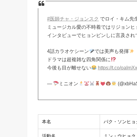
#医師チャ・ジョンスク
でロイ・キム先
ミュージカル愛の不時着ではリジョンヒ
インタビューでヒョンビンしに言及され
4話カラオケシーン
では美声も発揮
ドラマは超複雑な四角関係に
今後も目が離せない
https://t.co/oaIm
—
ミニオン
(@xbHa
本名
パク・ソンヒョ
活動名
ミン・ウヒョク