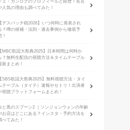
チェ・ガンロクのプロフィールと経歴！名言
や人気の理由も調べてみた！
【デスパッチ砲2026】いつ何時に発表され
る？噂の候補・法則・過去事例から徹底予
想！
【MBC歌謡大祭典2025】日本時間は何時か
ら？無料生配信の視聴方法＆タイムテーブル
最新まとめ！
【SBS歌謡大祭典2025】無料視聴方法・タイ
ムテーブル（タイテ）速報やセトリ！出演者
や視聴プラットフォームまとめ！
白と黒のスプーン2 ｜ソンジョンウォンの年齢
やお店はどこにある？インスタ・予約方法を
調べてみた！