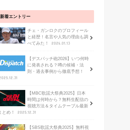
新着エントリー
チェ・ガンロクのプロフィール
と経歴！名言や人気の理由も調
べてみた！
2026.01.13
【デスパッチ砲2026】いつ何時
に発表される？噂の候補・法
則・過去事例から徹底予想！
2025.12.31
【MBC歌謡大祭典2025】日本
時間は何時から？無料生配信の
視聴方法＆タイムテーブル最新
まとめ！
2025.12.31
【SBS歌謡大祭典2025】無料視