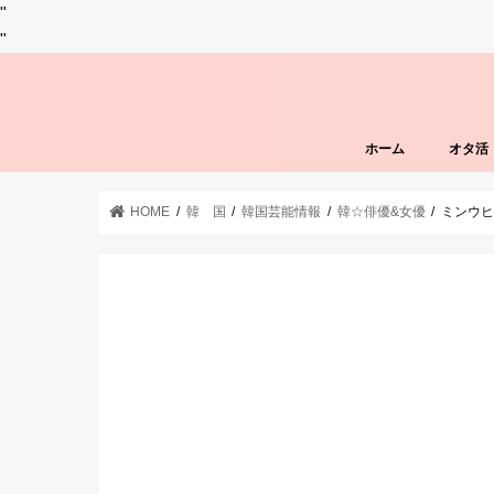
"
"
ホーム
オタ活
HOME
韓 国
韓国芸能情報
韓☆俳優&女優
ミンウ