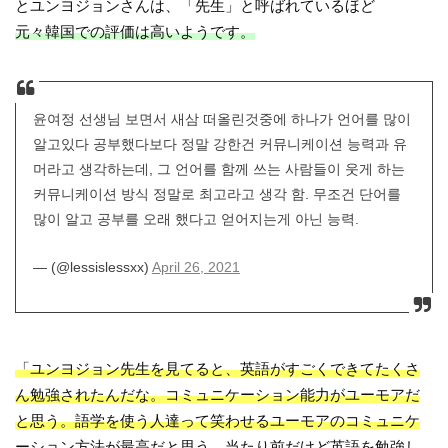
とユンヨジョンさんは、「先生」と呼ばれているほど
元々韓国での評価は高いようです。
윤여정 선생님 보면서 새삼 떠올린것중에 하나가 언어를 많이
알고있다 공부했다보다 정말 강한건 커뮤니케이션 능력과 유
머라고 생각하는데, 그 언어를 함께 쓰는 사람들이 웃게 하는
커뮤니케이션 방식 정말로 최고라고 생각 함. 무조건 단어를
많이 알고 공부를 오래 했다고 얻어지는게 아닌 능력.
— (@lessislessxx)
April 26, 2021
「ユンヨジョン先生を見てると、英語がすごくできてたくさ
ん勉強されたんだな。コミュニケーション能力がユーモアだ
と思う。語学を使う人達って笑わせるユーモアのコミュニケ
ーション方法が最高だと思う。当たり前だけど英語を勉強し