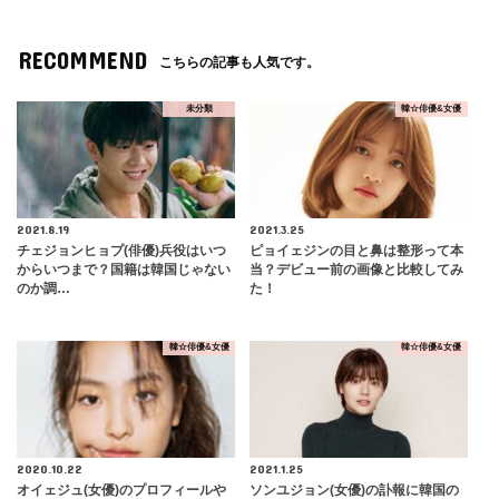
RECOMMEND
こちらの記事も人気です。
未分類
韓☆俳優&女優
2021.8.19
2021.3.25
チェジョンヒョプ(俳優)兵役はいつ
ピョイェジンの目と鼻は整形って本
からいつまで？国籍は韓国じゃない
当？デビュー前の画像と比較してみ
のか調…
た！
韓☆俳優&女優
韓☆俳優&女優
2020.10.22
2021.1.25
​オイェジュ(女優)のプロフィールや
ソンユジョン(女優)の訃報に韓国の