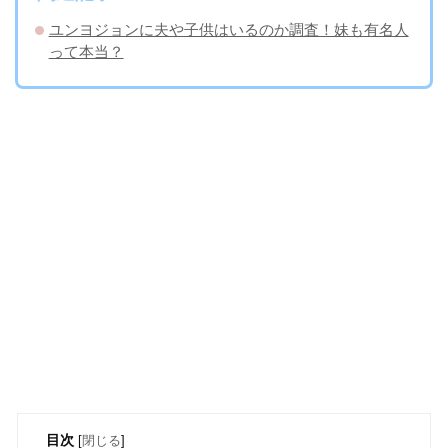
ユンヨジョンに夫や子供はいるのか調査！妹も有名人
って本当？
目次
[
閉じる
]