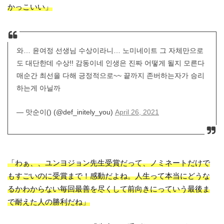
かっこいい」
와… 윤여정 선생님 수상이라니… 노미네이트 그 자체만으로
도 대단한데 수상!! 감동이네 인생은 진짜 어떻게 될지 모른다
매순간 최선을 다해 긍정적으로~~ 끝까지 존버하는자가 승리
하는게 아닐까
— 맛순이() (@def_initely_you)
April 26, 2021
「わぁ、、ユンヨジョン先生受賞だって、ノミネートだけで
もすごいのに受賞まで！感動だよね。人生って本当にどうな
るかわからない毎回最善を尽くして前向きにっていう最後ま
で耐えた人の勝利だね」