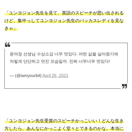
「ユンヨジョン先生を見て、英語のスピーチが思い出される
けど、集中っしてユンヨジョン先生のバッカスレディを見な
きゃ」
윤여정 선생님 수상소감 너무 멋있다. 어떤 삶을 살아왔기에
저렇게 단단하고 멋진 모습일까. 진짜 너무너무 멋있다!
— (@iamyourbit)
April 26, 2021
「ユンヨジョン先生受賞のスピーチかっこいい！どんな生き
方したら、あんなにかっこよく堂々とできるのかな。本当に