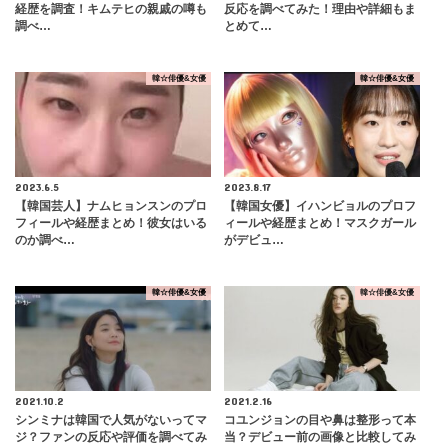
経歴を調査！キムテヒの親戚の噂も
反応を調べてみた！理由や詳細もま
調べ…
とめて…
韓☆俳優&女優
韓☆俳優&女優
2023.6.5
2023.8.17
【韓国芸人】ナムヒョンスンのプロ
【韓国女優】イハンビョルのプロフ
フィールや経歴まとめ！彼女はいる
ィールや経歴まとめ！マスクガール
のか調べ…
がデビュ…
韓☆俳優&女優
韓☆俳優&女優
2021.10.2
2021.2.16
シンミナは韓国で人気がないってマ
コユンジョンの目や鼻は整形って本
ジ？ファンの反応や評価を調べてみ
当？デビュー前の画像と比較してみ