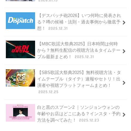
【デスパッチ砲2026】いつ何時に発表され
る？噂の候補・法則・過去事例から徹底予
想！
2025.12.31
【MBC歌謡大祭典2025】日本時間は何時
から？無料生配信の視聴方法＆タイムテー
ブル最新まとめ！
2025.12.31
【SBS歌謡大祭典2025】無料視聴方法・タ
イムテーブル（タイテ）速報やセトリ！出
演者や視聴プラットフォームまとめ！
2025.12.25
白と黒のスプーン2 ｜ソンジョンウォンの
年齢やお店はどこにある？インスタ・予約
方法を調べてみた！
2025.12.23