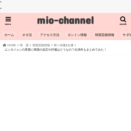
"
"
mio-channel
menu
search
ホーム
オタ活
アクセス方法
ヨントン情報
韓国芸能情報
サイ
HOME
韓 国
韓国芸能情報
韓☆俳優&女優
ユンヨジョンの受賞に韓国の反応や評価はどうなの？出演作もまとめてみた！