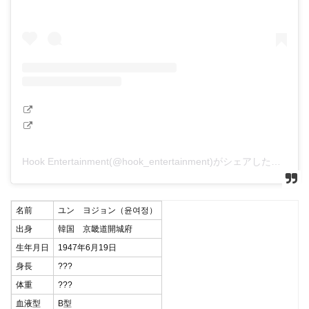
Hook Entertainment(@hook_entertainment)がシェアした投稿
名前
ユン ヨジョン（윤여정）
出身
韓国 京畿道開城府
生年月日
1947年6月19日
身長
???
体重
???
血液型
B型