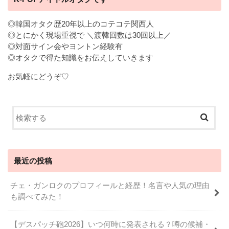
◎韓国オタク歴20年以上のコテコテ関西人
◎とにかく現場重視で ＼渡韓回数は30回以上／
◎対面サイン会やヨントン経験有
◎オタクで得た知識をお伝えしていきます
お気軽にどうぞ♡
最近の投稿
チェ・ガンロクのプロフィールと経歴！名言や人気の理由
も調べてみた！
【デスパッチ砲2026】いつ何時に発表される？噂の候補・