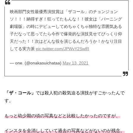
映画部門女性最優秀演技賞は「ザコール」のチョンジョン
ソ！！！納得すぎ！狂ってたもんな！！彼女は「バーニング
劇場版」の時にデビューしてめちゃくちゃ独特な雰囲気ある
子だなって思ってたら今作で爆発的な演技見せてびっくり仰
天だった！！次はどんな役を演じるんだろうか！かなり注目
してる実力派
pic.twitter.com/JPWvY2SwlR
— one. (@onakasuichataa)
May 13, 2021
「ザ・コール」
では殺人犯の殺気迫る演技がすごかったんで
す。
もっと幼少期の頃の写真などと比較したかったのですが、
インスタを全消ししていて過去の写真などがないのが残念。