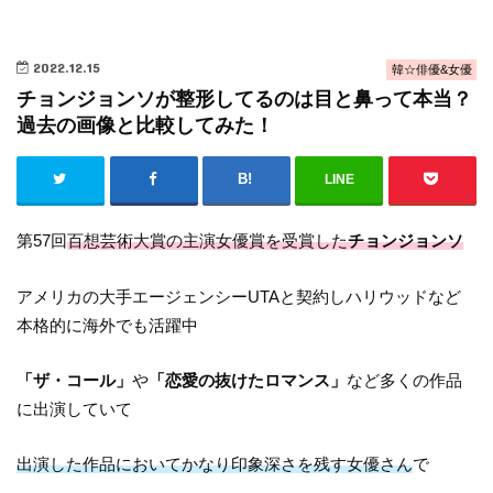
2022.12.15
韓☆俳優&女優
チョンジョンソが整形してるのは目と鼻って本当？
過去の画像と比較してみた！
LINE
第57回
百想芸術大賞の主演女優賞を受賞した
チョンジョンソ
アメリカの大手エージェンシーUTAと契約しハリウッドなど
本格的に海外でも活躍中
「ザ・コール」
や
「恋愛の抜けたロマンス」
など多くの作品
に出演していて
出演した作品においてかなり印象深さを残す女優さん
で