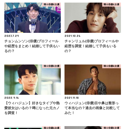
韓☆俳優&女優
韓☆俳優&女優
2023.7.29
2021.10.26
チョンムンソン(俳優)プロフィール
チャンリュル(俳優)プロフィールや
や経歴をまとめ！結婚して子供もい
経歴を調査！結婚して子供もいる
るの？
の？
韓☆俳優&女優
韓☆俳優&女優
2022.9.16
2021.11.18
【ウィハジュン】好きなタイプや熱
ウィハジュン(俳優)目や鼻は整形っ
愛彼女はいるの？噂になった元カノ
て本当なの？過去の画像と比較して
を調査！
みた！
韓☆俳優&女優
韓☆俳優&女優