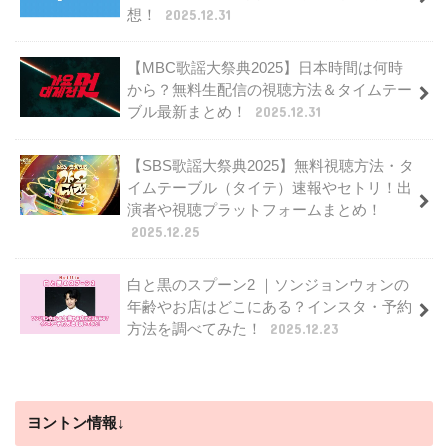
想！
2025.12.31
【MBC歌謡大祭典2025】日本時間は何時
から？無料生配信の視聴方法＆タイムテー
ブル最新まとめ！
2025.12.31
【SBS歌謡大祭典2025】無料視聴方法・タ
イムテーブル（タイテ）速報やセトリ！出
演者や視聴プラットフォームまとめ！
2025.12.25
白と黒のスプーン2 ｜ソンジョンウォンの
年齢やお店はどこにある？インスタ・予約
方法を調べてみた！
2025.12.23
ヨントン情報↓