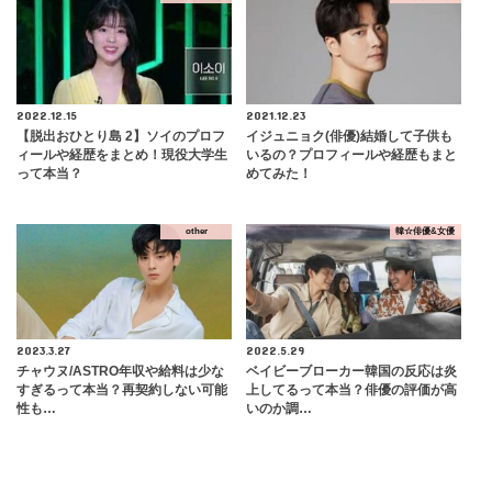
2022.12.15
2021.12.23
【脱出おひとり島 2】ソイのプロフ
イジュニョク(俳優)結婚して子供も
ィールや経歴をまとめ！現役大学生
いるの？プロフィールや経歴もまと
って本当？
めてみた！
other
韓☆俳優&女優
2023.3.27
2022.5.29
チャウヌ/ASTRO年収や給料は少な
ベイビーブローカー韓国の反応は炎
すぎるって本当？再契約しない可能
上してるって本当？俳優の評価が高
性も…
いのか調…