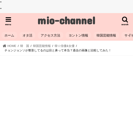
"
"
mio-channel
menu
search
ホーム
オタ活
アクセス方法
ヨントン情報
韓国芸能情報
サイ
HOME
韓 国
韓国芸能情報
韓☆俳優&女優
チョンジョンソが整形してるのは目と鼻って本当？過去の画像と比較してみた！