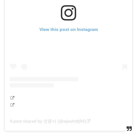
View this post on Instagram
A post shared by 전종서 (@wjswhdtj94)