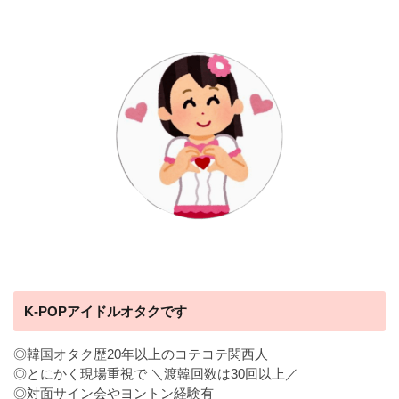
K-POPアイドルオタクです
◎韓国オタク歴20年以上のコテコテ関西人
◎とにかく現場重視で ＼渡韓回数は30回以上／
◎対面サイン会やヨントン経験有