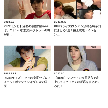
2023.8.2
2023.11.18
RIIZE【ソヒ】過去の暴露内容がや
RIIZE(ライズ)スンハン流出を時系列
ばい？ナンパに飲酒やタトゥーの噂
にまとめ5選！路上喫煙・インセ
があ…
ン…
RIIZE
RIIZE
2023.8.25
2023.9.3
RIIZE(ライズ)｜ソヒの身長やプロフ
【RIIZE】ソンチャン寿司発言で炎
ィール！ポジションはダンスで経
上してる？ファンの反応をまとめて
歴…
みた！