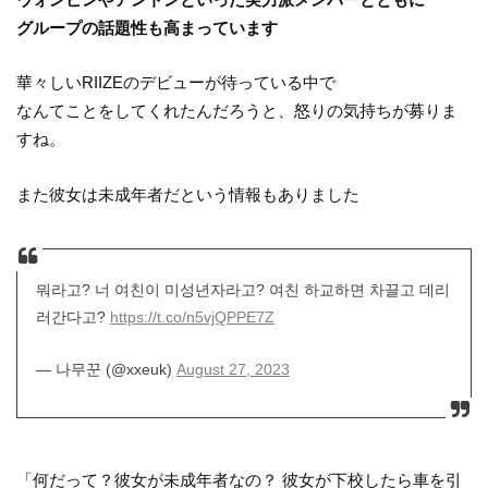
グループの話題性も高まっています
華々しいRIIZEのデビューが待っている中で
なんてことをしてくれたんだろうと、怒りの気持ちが募りま
すね。
また彼女は未成年者だという情報もありました
뭐라고? 너 여친이 미성년자라고? 여친 하교하면 차끌고 데리
러간다고?
https://t.co/n5vjQPPE7Z
— 나무꾼 (@xxeuk)
August 27, 2023
「何だって？彼女が未成年者なの？ 彼女が下校したら車を引