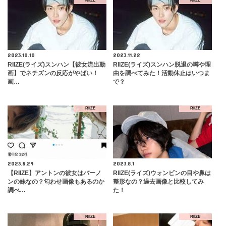
RIIZE
RIIZE
2023.10.10
2023.11.22
RIIZE(ライズ)スンハン【彼女流出動
RIIZE(ライズ)スンハン脱退の噂や理
画】でネチズンの反応がやばい！
由を調べてみた！活動休止はいつま
画…
で？
RIIZE
RIIZE
2023.8.29
2023.8.1
【RIIZE】アントンの彼女はバーノ
RIIZE(ライズ)ウォンビンの目や鼻は
ンの妹なの？匂わせ画像もあるのか
整形なの？過去画像と比較してみ
調べ…
た！
RIIZE
RIIZE