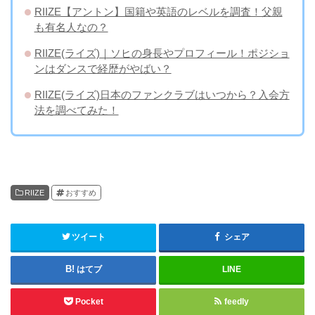
RIIZE【アントン】国籍や英語のレベルを調査！父親
も有名人なの？
RIIZE(ライズ)｜ソヒの身長やプロフィール！ポジショ
ンはダンスで経歴がやばい？
RIIZE(ライズ)日本のファンクラブはいつから？入会方
法を調べてみた！
RIIZE
おすすめ
ツイート
シェア
はてブ
LINE
Pocket
feedly