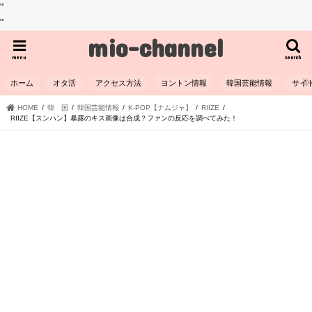
"
"
mio-channel
menu
search
ホーム
オタ活
アクセス方法
ヨントン情報
韓国芸能情報
サイ
HOME
韓 国
韓国芸能情報
K-POP【ナムジャ】
RIIZE
RIIZE【スンハン】暴露のキス画像は合成？ファンの反応を調べてみた！