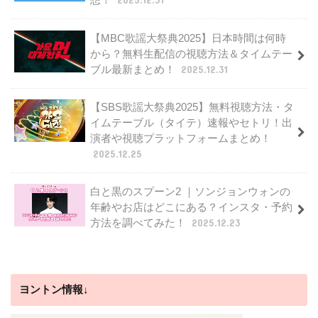
2025.12.31
【MBC歌謡大祭典2025】日本時間は何時
から？無料生配信の視聴方法＆タイムテー
ブル最新まとめ！
2025.12.31
【SBS歌謡大祭典2025】無料視聴方法・タ
イムテーブル（タイテ）速報やセトリ！出
演者や視聴プラットフォームまとめ！
2025.12.25
白と黒のスプーン2 ｜ソンジョンウォンの
年齢やお店はどこにある？インスタ・予約
方法を調べてみた！
2025.12.23
ヨントン情報↓