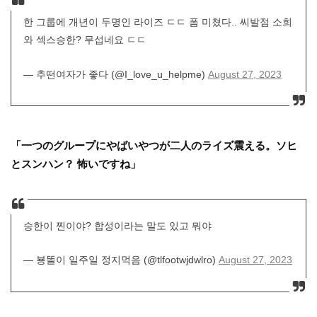
한 그룹에 개년이 두명인 라이즈 ㄷㄷ 폼 미쳤다.. 씨발점 소희
와 섹스승한? 무섭네요 ㄷㄷ
— 추떤여자가 좋다 (@I_love_u_helpme)
August 27, 2023
「一つのグループにやばいやつが二人のライズ震える。ソヒ
とスンハン？ 怖いですね」
승한이 찐이야? 합성이라는 말도 있고 뭐야
— 뵹똘이 일주일 정지먹음 (@tlfootwjdwlro)
August 27, 2023