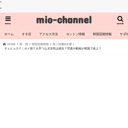
"
"
mio-channel
menu
search
ホーム
オタ活
アクセス方法
ヨントン情報
韓国芸能情報
サイ
HOME
韓 国
韓国芸能情報
韓☆俳優&女優
チェヒョヌク｜ポイ捨て＆手つなぎ女性は彼女？写真や動画が韓国で炎上？