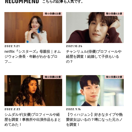
RECOMMEND
こちらの記事も人気です。
韓☆俳優&女優
韓☆俳優&女優
2022.9.21
2021.10.26
netflix『シスターズ』母親役｜オム
チャンリュル(俳優)プロフィールや
ジウォン身長・年齢がわかるプロ
経歴を調査！結婚して子供もいる
フ…
の？
韓☆俳優&女優
韓☆俳優&女優
2022.2.23
2022.9.16
シムダルギ(女優)プロフィールや経
【ウィハジュン】好きなタイプや熱
歴を調査！事務所や出演作品もまと
愛彼女はいるの？噂になった元カノ
めてみた！
を調査！