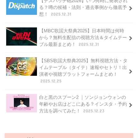
【デスパッチ砲2026】いつ何時に発表され
る？噂の候補・法則・過去事例から徹底予
想！
2025.12.31
【MBC歌謡大祭典2025】日本時間は何時
から？無料生配信の視聴方法＆タイムテー
ブル最新まとめ！
2025.12.31
【SBS歌謡大祭典2025】無料視聴方法・タ
イムテーブル（タイテ）速報やセトリ！出
演者や視聴プラットフォームまとめ！
2025.12.25
白と黒のスプーン2 ｜ソンジョンウォンの
年齢やお店はどこにある？インスタ・予約
方法を調べてみた！
2025.12.23