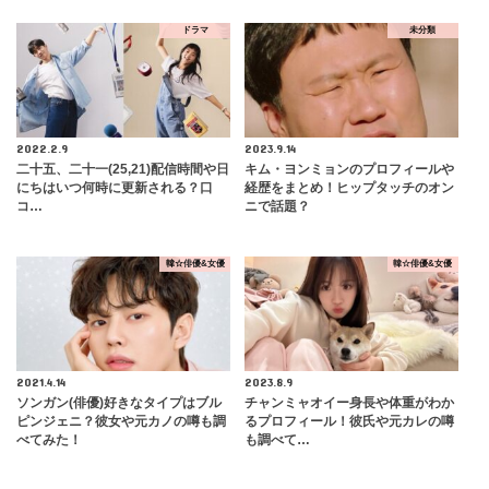
ドラマ
未分類
2022.2.9
2023.9.14
二十五、二十一(25,21)配信時間や日
キム・ヨンミョンのプロフィールや
にちはいつ何時に更新される？口
経歴をまとめ！ヒップタッチのオン
コ…
ニで話題？
韓☆俳優&女優
韓☆俳優&女優
2021.4.14
2023.8.9
ソンガン(俳優)好きなタイプはブル
チャンミャオイー身長や体重がわか
ピンジェニ？彼女や元カノの噂も調
るプロフィール！彼氏や元カレの噂
べてみた！
も調べて…