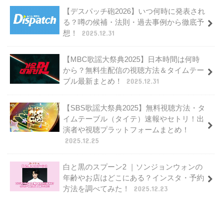
【デスパッチ砲2026】いつ何時に発表され
る？噂の候補・法則・過去事例から徹底予
想！
2025.12.31
【MBC歌謡大祭典2025】日本時間は何時
から？無料生配信の視聴方法＆タイムテー
ブル最新まとめ！
2025.12.31
【SBS歌謡大祭典2025】無料視聴方法・タ
イムテーブル（タイテ）速報やセトリ！出
演者や視聴プラットフォームまとめ！
2025.12.25
白と黒のスプーン2 ｜ソンジョンウォンの
年齢やお店はどこにある？インスタ・予約
方法を調べてみた！
2025.12.23