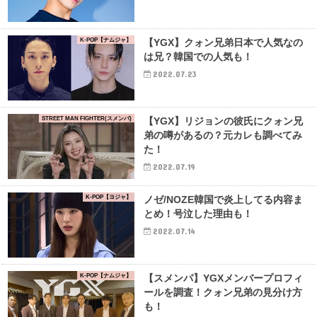
K-POP【ナムジャ】
【YGX】クォン兄弟日本で人気なの
は兄？韓国での人気も！
2022.07.23
STREET MAN FIGHTER(スメンパ)
【YGX】リジョンの彼氏にクォン兄
弟の噂があるの？元カレも調べてみ
た！
2022.07.19
K-POP【ヨジャ】
ノゼ/NOZE韓国で炎上してる内容ま
とめ！号泣した理由も！
2022.07.14
K-POP【ナムジャ】
【スメンパ】YGXメンバープロフィ
ールを調査！クォン兄弟の見分け方
も！