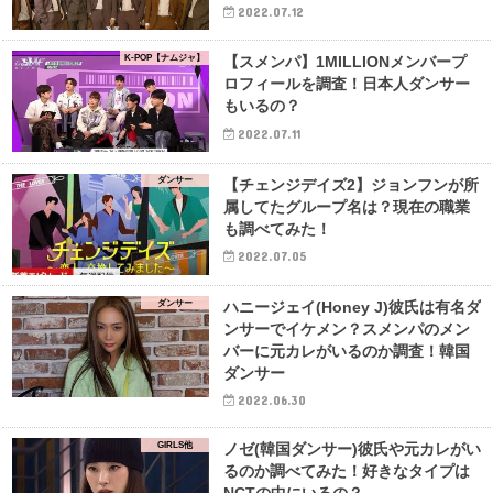
2022.07.12
K-POP【ナムジャ】
【スメンパ】1MILLIONメンバープ
ロフィールを調査！日本人ダンサー
もいるの？
2022.07.11
ダンサー
【チェンジデイズ2】ジョンフンが所
属してたグループ名は？現在の職業
も調べてみた！
2022.07.05
ダンサー
ハニージェイ(Honey J)彼氏は有名ダ
ンサーでイケメン？スメンパのメン
バーに元カレがいるのか調査！韓国
ダンサー
2022.06.30
GIRLS他
ノゼ(韓国ダンサー)彼氏や元カレがい
るのか調べてみた！好きなタイプは