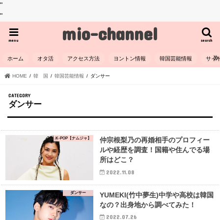
"
"
mio-channel
menu
search
ホーム
オタ活
アクセス方法
ヨントン情報
韓国芸能情報
サイ
HOME
韓 国
韓国芸能情報
ダンサー
ダンサー
K-POP【ナムジャ】
仲宗根梨乃の再婚相手のプロフィー
ルや経歴を調査！国籍や住んでる場
所はどこ？
2022.11.08
ダンサー
YUMEKI(竹中夢生)中学や高校は韓国
なの？出身地から調べてみた！
2022.07.26