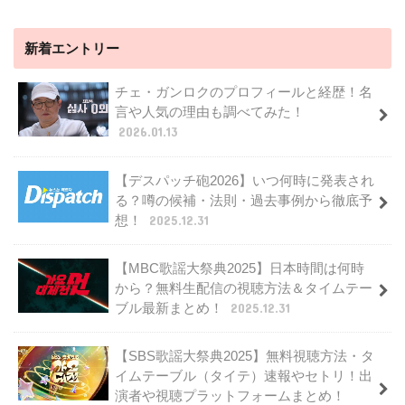
新着エントリー
チェ・ガンロクのプロフィールと経歴！名
言や人気の理由も調べてみた！
2026.01.13
【デスパッチ砲2026】いつ何時に発表され
る？噂の候補・法則・過去事例から徹底予
想！
2025.12.31
【MBC歌謡大祭典2025】日本時間は何時
から？無料生配信の視聴方法＆タイムテー
ブル最新まとめ！
2025.12.31
【SBS歌謡大祭典2025】無料視聴方法・タ
イムテーブル（タイテ）速報やセトリ！出
演者や視聴プラットフォームまとめ！