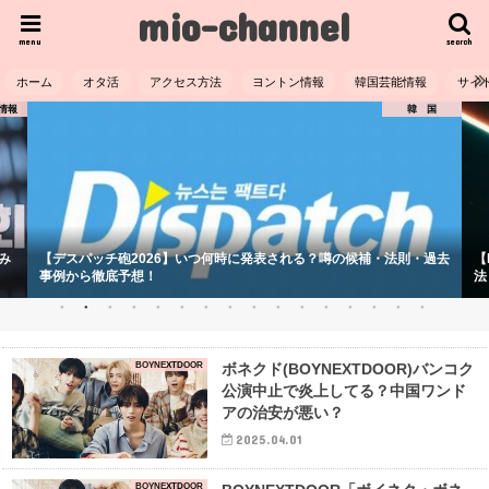
mio-channel
menu
search
ホーム
オタ活
アクセス方法
ヨントン情報
韓国芸能情報
サイ
情報
韓 国
み
【デスパッチ砲2026】いつ何時に発表される？噂の候補・法則・過去
【
事例から徹底予想！
法
BOYNEXTDOOR
ボネクド(BOYNEXTDOOR)バンコク
公演中止で炎上してる？中国ワンド
アの治安が悪い？
2025.04.01
BOYNEXTDOOR