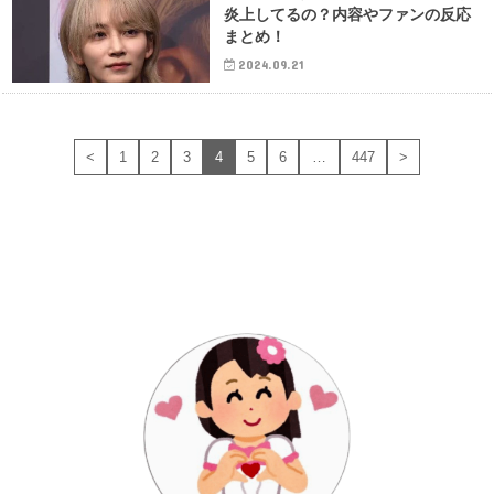
炎上してるの？内容やファンの反応
まとめ！
2024.09.21
<
1
2
3
4
5
6
…
447
>