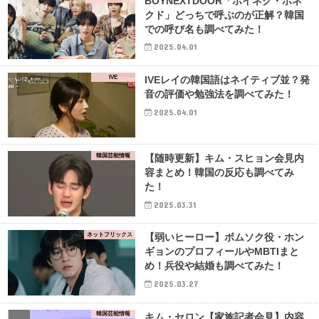
BOYNEXTDOOR「ボイネク・ボネ
クド」どっちで呼ぶのが正解？韓国
での呼び名も調べてみた！
2025.04.01
IVE
IVEレイの韓国語はネイティブ並？発
音の評価や勉強法を調べてみた！
2025.04.01
韓国芸能情報
【随時更新】キム・スヒョン会見内
容まとめ！韓国の反応も調べてみ
た！
2025.03.31
ネットフリックス
【弱いヒーロー】ボムソク役・ホン
ギョンのプロフィールやMBTIまと
め！兵役や結婚も調べてみた！
2025.03.27
韓国芸能情報
キム・セロン【家族記者会見】内容