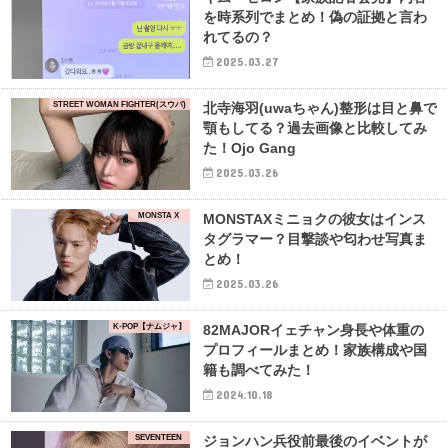
を時系列でまとめ！偽の証拠と言わ
れてるの？
2025.03.27
STREET WOMAN FIGHTER(スウパ)
北寺海羽(uwaちゃん)整形は目と鼻で
顎もしてる？過去画像と比較してみ
た！Ojo Gang
2025.03.26
MONSTA X
MONSTAXミニョクの彼女はインス
タグラマー？目撃談や匂わせ写真ま
とめ！
2025.03.26
K-POP【ナムジャ】
82MAJORイェチャン身長や体重の
プロフィールまとめ！家族構成や国
籍も調べてみた！
2024.10.18
SEVENTEEN
ジョンハン兵役前最後のイベントが