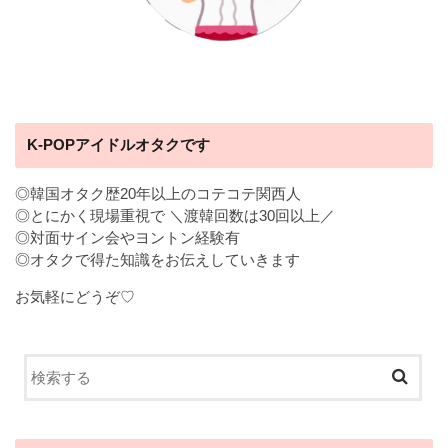
K-POPアイドルオタクです
◎韓国オタク歴20年以上のコテコテ関西人
◎とにかく現場重視で ＼渡韓回数は30回以上／
◎対面サイン会やヨントン経験有
◎オタクで得た知識をお伝えしていきます
お気軽にどうぞ♡