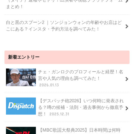
まとめ！
白と黒のスプーン2 ｜ソンジョンウォンの年齢やお店はど
こにある？インスタ・予約方法を調べてみた！
新着エントリー
チェ・ガンロクのプロフィールと経歴！名
言や人気の理由も調べてみた！
2026.01.13
【デスパッチ砲2026】いつ何時に発表され
る？噂の候補・法則・過去事例から徹底予
想！
2025.12.31
【MBC歌謡大祭典2025】日本時間は何時