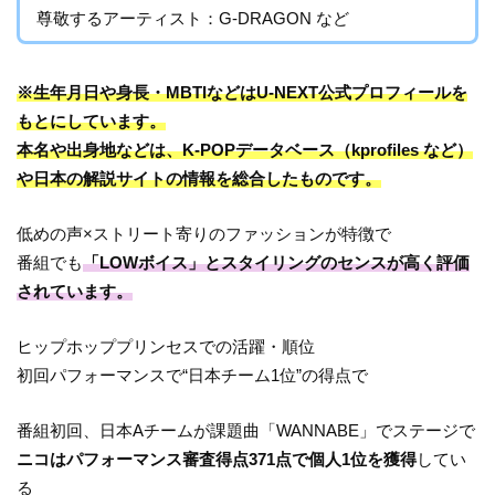
尊敬するアーティスト：G-DRAGON など
※生年月日や身長・MBTIなどはU-NEXT公式プロフィールを
もとにしています。
本名や出身地などは、K-POPデータベース（kprofiles など）
や日本の解説サイトの情報を総合したものです。
低めの声×ストリート寄りのファッションが特徴で
番組でも
「LOWボイス」とスタイリングのセンスが高く評価
されています。
ヒップホッププリンセスでの活躍・順位
初回パフォーマンスで“日本チーム1位”の得点で
番組初回、日本Aチームが課題曲「WANNABE」でステージで
ニコはパフォーマンス審査得点371点で個人1位を獲得
してい
る