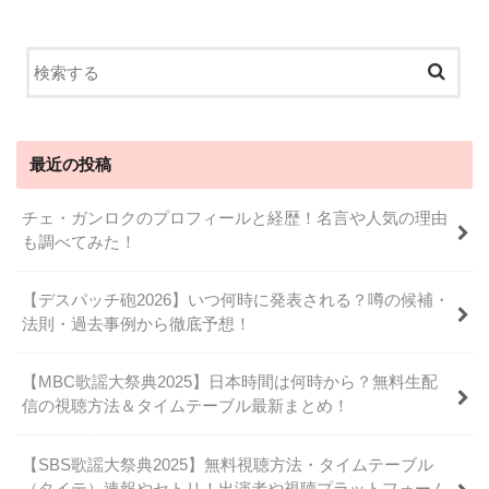
最近の投稿
チェ・ガンロクのプロフィールと経歴！名言や人気の理由
も調べてみた！
【デスパッチ砲2026】いつ何時に発表される？噂の候補・
法則・過去事例から徹底予想！
【MBC歌謡大祭典2025】日本時間は何時から？無料生配
信の視聴方法＆タイムテーブル最新まとめ！
【SBS歌謡大祭典2025】無料視聴方法・タイムテーブル
（タイテ）速報やセトリ！出演者や視聴プラットフォーム