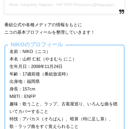
Mnet <Unpretty Rapstar : HIP POP Princess>(@hippopprincess.official)がシェアした投稿
番組公式や各種メディアの情報をもとに
ニコの基本プロフィールを整理していきます！
NIKOのプロフィール
名前：NIKO（ニコ）
本名：山村 仁虹（やまむら にこ）
生年月日：2008年11月24日
年齢：17歳前後（番組放送時）
出身地：福岡県
身長：157cm
MBTI：ENFP
趣味：歌うこと、ラップ、古着屋巡り、いろんな曲を聴
いてカバーすること
特技：アバカス（そろばん）、暗算（特に足し算）、
歌・ラップ曲をすぐ覚えられること