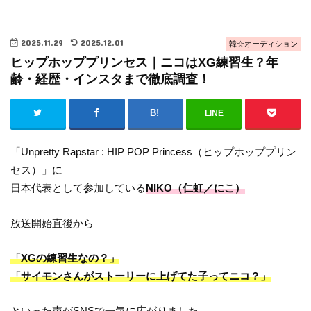
2025.11.29
2025.12.01
韓☆オーディション
ヒップホッププリンセス｜ニコはXG練習生？年
齢・経歴・インスタまで徹底調査！
LINE
「Unpretty Rapstar : HIP POP Princess（ヒップホッププリン
セス）」に
日本代表として参加している
NIKO（仁虹／にこ）
放送開始直後から
「XGの練習生なの？」
「サイモンさんがストーリーに上げてた子ってニコ？」
といった声がSNSで一気に広がりました。