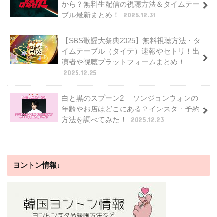
から？無料生配信の視聴方法＆タイムテー
ブル最新まとめ！
2025.12.31
【SBS歌謡大祭典2025】無料視聴方法・タ
イムテーブル（タイテ）速報やセトリ！出
演者や視聴プラットフォームまとめ！
2025.12.25
白と黒のスプーン2 ｜ソンジョンウォンの
年齢やお店はどこにある？インスタ・予約
方法を調べてみた！
2025.12.23
ヨントン情報↓