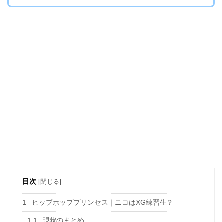
目次
[
閉じる
]
1
ヒップホッププリンセス｜ニコはXG練習生？
1.1
現状のまとめ