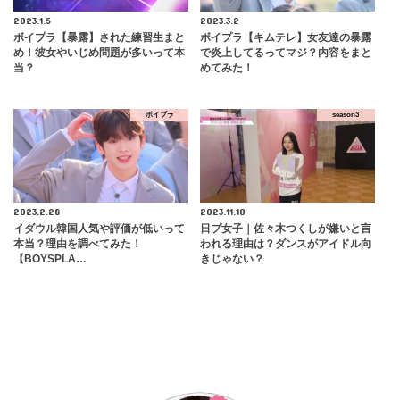
2023.1.5
2023.3.2
ボイプラ【暴露】された練習生まと
ボイプラ【キムテレ】女友達の暴露
め！彼女やいじめ問題が多いって本
で炎上してるってマジ？内容をまと
当？
めてみた！
ボイプラ
season3
2023.2.28
2023.11.10
イダウル韓国人気や評価が低いって
日プ女子｜佐々木つくしが嫌いと言
本当？理由を調べてみた！
われる理由は？ダンスがアイドル向
【BOYSPLA…
きじゃない？