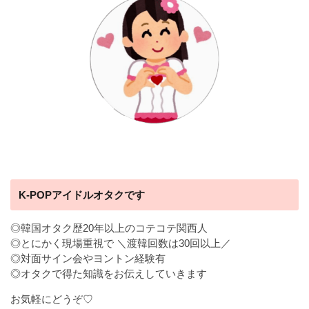
K-POPアイドルオタクです
◎韓国オタク歴20年以上のコテコテ関西人
◎とにかく現場重視で ＼渡韓回数は30回以上／
◎対面サイン会やヨントン経験有
◎オタクで得た知識をお伝えしていきます
お気軽にどうぞ♡