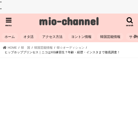
"
"
mio-channel
menu
search
ホーム
オタ活
アクセス方法
ヨントン情報
韓国芸能情報
サイ
HOME
韓 国
韓国芸能情報
韓☆オーディション
ヒップホッププリンセス｜ニコはXG練習生？年齢・経歴・インスタまで徹底調査！