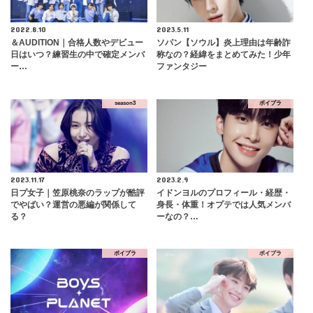
2022.8.10
2023.5.11
＆AUDITION｜合格人数やデビュー
ソパン【ソウル】炎上理由は年齢詐
日はいつ？練習生の中で確定メンバ
称なの？経緯をまとめてみた！少年
ー…
ファンタジー
season3
ボイプラ
2023.11.17
2023.2.9
日プ女子｜笠原桃奈のラップが酷評
イドンヨルのプロフィール・経歴・
でやばい？運営の悪編が関係して
身長・体重！オプテでは人気メンバ
る？
ーなの？…
ボイプラ
ボイプラ