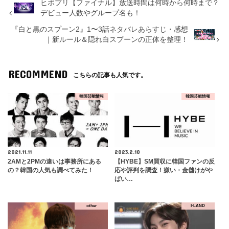
ヒポプリ【ファイナル】放送時間は何時から何時まで？
デビュー人数やグループ名も！
『白と黒のスプーン2』1〜3話ネタバレあらすじ・感想
｜新ルール＆隠れ白スプーンの正体を整理！
RECOMMEND
こちらの記事も人気です。
韓国芸能情報
韓国芸能情報
2021.11.11
2023.2.10
2AMと2PMの違いは事務所にある
【HYBE】SM買収に韓国ファンの反
の？韓国の人気も調べてみた！
応や評判を調査！嫌い・金儲けがや
ばい…
other
I-LAND