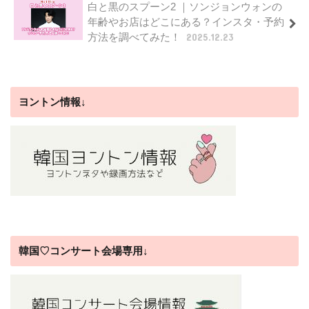
白と黒のスプーン2 ｜ソンジョンウォンの
年齢やお店はどこにある？インスタ・予約
方法を調べてみた！
2025.12.23
ヨントン情報↓
韓国♡コンサート会場専用↓