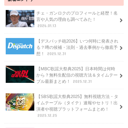
チェ・ガンロクのプロフィールと経歴！名
言や人気の理由も調べてみた！
2026.01.13
【デスパッチ砲2026】いつ何時に発表され
る？噂の候補・法則・過去事例から徹底予
想！
2025.12.31
【MBC歌謡大祭典2025】日本時間は何時
から？無料生配信の視聴方法＆タイムテー
ブル最新まとめ！
2025.12.31
【SBS歌謡大祭典2025】無料視聴方法・タ
イムテーブル（タイテ）速報やセトリ！出
演者や視聴プラットフォームまとめ！
2025.12.25