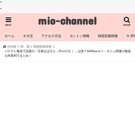
"
"
mio-channel
menu
search
ホーム
オタ活
アクセス方法
ヨントン情報
韓国芸能情報
サイ
HOME
韓 国
韓国芸能情報
パクナレ報道で話題の「注射おばさん（주사이모 ）」は誰？SHINeeキー・オニュ関連の報道
も時系列でまとめ！