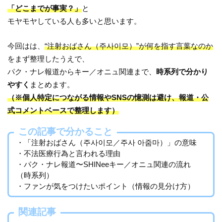
「どこまでが事実？」
と
モヤモヤしている人も多いと思います。
今回はは、
“注射おばさん（주사이모）”が何を指す言葉なのか
をまず整理したうえで、
パク・ナレ報道からキー／オニュ関連まで、
時系列で分かり
やすく
まとめます。
（※個人特定につながる情報やSNSの憶測は避け、報道・公
式コメントベースで整理します）
この記事で分かること
・「注射おばさん（주사이모／주사 아줌마）」の意味
・不法医療行為と言われる理由
・パク・ナレ報道〜SHINeeキー／オニュ関連の流れ
（時系列）
・ファンが気をつけたいポイント（情報の見分け方）
関連記事