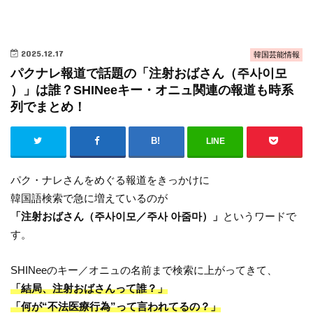
2025.12.17
韓国芸能情報
パクナレ報道で話題の「注射おばさん（주사이모
）」は誰？SHINeeキー・オニュ関連の報道も時系
列でまとめ！
LINE
パク・ナレさんをめぐる報道をきっかけに
韓国語検索で急に増えているのが
「注射おばさん（주사이모／주사 아줌마）」
というワードで
す。
SHINeeのキー／オニュの名前まで検索に上がってきて、
「結局、注射おばさんって誰？」
「何が“不法医療行為”って言われてるの？」