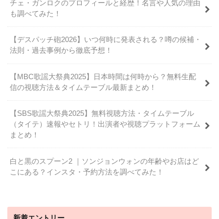
チェ・ガンロクのプロフィールと経歴！名言や人気の理由
も調べてみた！
【デスパッチ砲2026】いつ何時に発表される？噂の候補・
法則・過去事例から徹底予想！
【MBC歌謡大祭典2025】日本時間は何時から？無料生配
信の視聴方法＆タイムテーブル最新まとめ！
【SBS歌謡大祭典2025】無料視聴方法・タイムテーブル
（タイテ）速報やセトリ！出演者や視聴プラットフォーム
まとめ！
白と黒のスプーン2 ｜ソンジョンウォンの年齢やお店はど
こにある？インスタ・予約方法を調べてみた！
新着エントリー