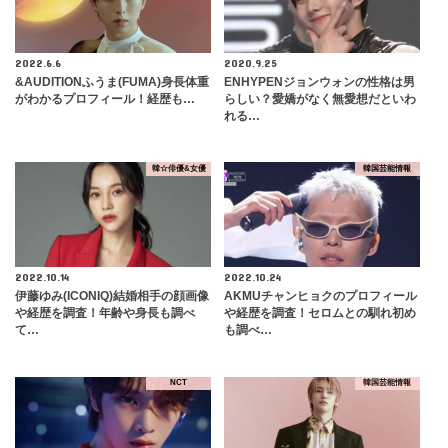
2022.6.6
2020.9.25
&AUDITIONふうま(FUMA)身長体重
ENHYPENジョンウォンの性格は男
がわかるプロフィール！経歴も…
らしい？愛嬌がなく無愛想だといわ
れる…
韓☆俳優&女優
韓国芸能情報
2022.10.14
2022.10.24
伊藤ゆみ(ICONIQ)結婚相手の顔画像
AKMUチャンヒョクのプロフィール
や経歴を調査！年齢や身長も調べ
や経歴を調査！セロムとの馴れ初め
て…
も調べ…
NCT
韓国芸能情報