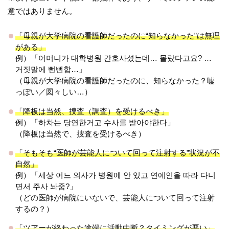
意ではありません。
「母親が大学病院の看護師だったのに“知らなかった”は無理
がある」
例）「어머니가 대학병원 간호사셨는데… 몰랐다고요? …
거짓말에 뻔뻔함…」
（母親が大学病院の看護師だったのに、知らなかった？嘘
っぽい／図々しい…）
「降板は当然、捜査（調査）を受けるべき」
例）「하차는 당연한거고 수사를 받아야한다」
（降板は当然で、捜査を受けるべき）
「そもそも“医師が芸能人について回って注射する”状況が不
自然」
例）「세상 어느 의사가 병원에 안 있고 연예인을 따라 다니
면서 주사 놔줌?」
（どの医師が病院にいないで、芸能人について回って注射
するの？）
「ツアーが終わった途端に活動中断？タイミングが悪い」