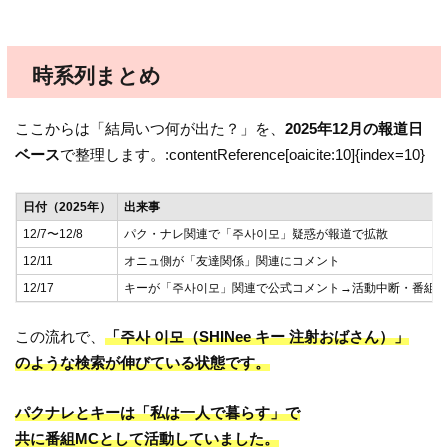
時系列まとめ
ここからは「結局いつ何が出た？」を、
2025年12月の報道日
ベース
で整理します。:contentReference[oaicite:10]{index=10}
日付（2025年）
出来事
12/7〜12/8
パク・ナレ関連で「주사이모」疑惑が報道で拡散
12/11
オニュ側が「友達関係」関連にコメント
12/17
キーが「주사이모」関連で公式コメント→活動中断・番組
この流れで、
「주사 이모（SHINee キー 注射おばさん）」
のような検索が伸びている状態です。
パクナレとキーは「私は一人で暮らす」で
共に番組MCとして活動していました。