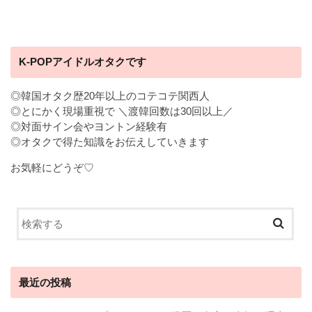
K-POPアイドルオタクです
◎韓国オタク歴20年以上のコテコテ関西人
◎とにかく現場重視で ＼渡韓回数は30回以上／
◎対面サイン会やヨントン経験有
◎オタクで得た知識をお伝えしていきます
お気軽にどうぞ♡
最近の投稿