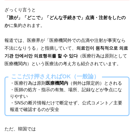
ざっくり言うと
「誰が」「どこで」「どんな手続きで」点滴・注射をしたの
か
に集約されます。
報道では、医療界が「医療機関外での点滴や注射が事実なら
不法になりうる」と指摘していて、
의료인이 원칙적으로 의료
기관 안에서만 의료행위를 할 수 있다
（医療行為は原則として
医療機関内）という医療法の考え方も紹介されています。
ここだけ押さえればOK（一般論）
・医療行為は原則
医療機関内
（例外は限定的）とされる
・医師の処方・指示の有無、場所、記録などが争点にな
りやすい
・SNSの断片情報だけで断定せず、公式コメント／主要
報道で確認するのが安全
ただ、韓国では