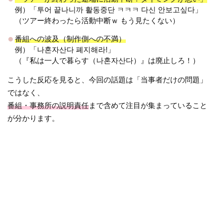
例）「투어 끝나니까 활동중단 ㅋㅋㅋ 다신 안보고싶다」
（ツアー終わったら活動中断ｗ もう見たくない）
番組への波及（制作側への不満）
例）「나혼자산다 폐지해라!」
（『私は一人で暮らす（나혼자산다）』は廃止しろ！）
こうした反応を見ると、今回の話題は「当事者だけの問題」
ではなく、
番組・事務所の説明責任
まで含めて注目が集まっていること
が分かります。