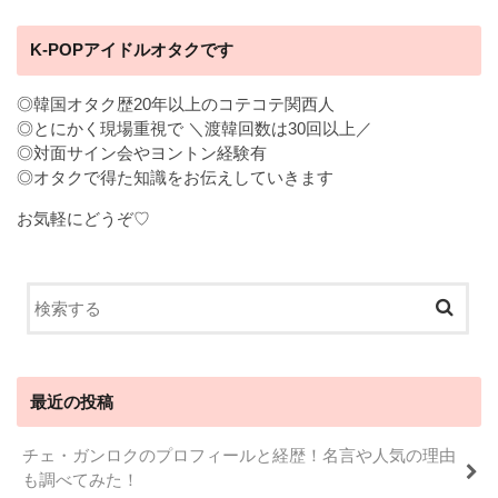
K-POPアイドルオタクです
◎韓国オタク歴20年以上のコテコテ関西人
◎とにかく現場重視で ＼渡韓回数は30回以上／
◎対面サイン会やヨントン経験有
◎オタクで得た知識をお伝えしていきます
お気軽にどうぞ♡
最近の投稿
チェ・ガンロクのプロフィールと経歴！名言や人気の理由
も調べてみた！