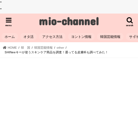
"
"
mio-channel
menu
search
ホーム
オタ活
アクセス方法
ヨントン情報
韓国芸能情報
サイ
HOME
韓 国
韓国芸能情報
other
SHINeeキーが使うスキンケア商品を調査！通ってる皮膚科も調べてみた！