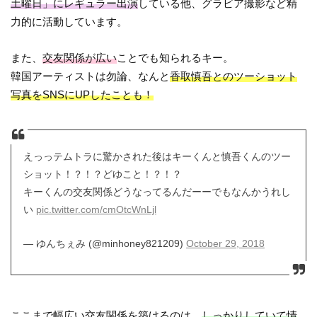
土曜日」にレギュラー出演
している他、グラビア撮影など精
力的に活動しています。
また、
交友関係が広い
ことでも知られるキー。
韓国アーティストは勿論、なんと
香取慎吾とのツーショット
写真をSNSにUPしたことも！
えっっテムトラに驚かされた後はキーくんと慎吾くんのツー
ショット！？！？どゆこと！？！？
キーくんの交友関係どうなってるんだーーでもなんかうれし
い
pic.twitter.com/cmOtcWnLjl
— ゆんちぇみ (@minhoney821209)
October 29, 2018
ここまで幅広い交友関係を築けるのは、
しっかりしていて情