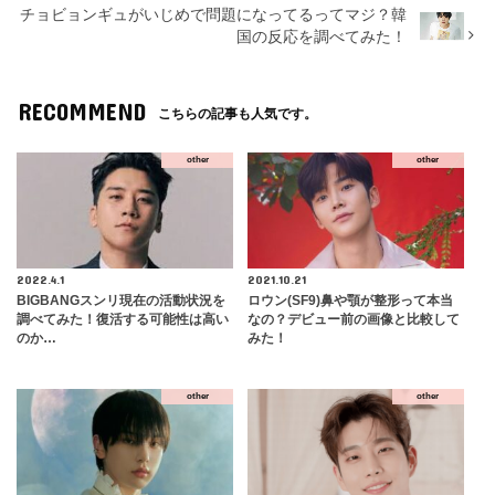
チョビョンギュがいじめで問題になってるってマジ？韓
国の反応を調べてみた！
RECOMMEND
こちらの記事も人気です。
other
other
2022.4.1
2021.10.21
BIGBANGスンリ現在の活動状況を
ロウン(SF9)鼻や顎が整形って本当
調べてみた！復活する可能性は高い
なの？デビュー前の画像と比較して
のか…
みた！
other
other