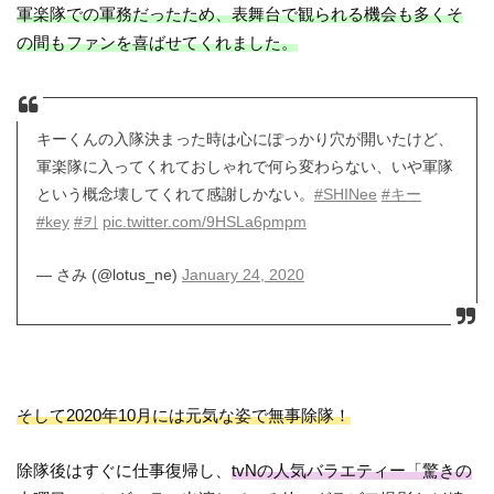
軍楽隊での軍務だったため、表舞台で観られる機会も多くそ
の間もファンを喜ばせてくれました。
キーくんの入隊決まった時は心にぽっかり穴が開いたけど、
軍楽隊に入ってくれておしゃれで何ら変わらない、いや軍隊
という概念壊してくれて感謝しかない。
#SHINee
#キー
#key
#키
pic.twitter.com/9HSLa6pmpm
— さみ (@lotus_ne)
January 24, 2020
そして2020年10月には元気な姿で無事除隊！
除隊後はすぐに仕事復帰し、
tvNの人気バラエティー「驚きの