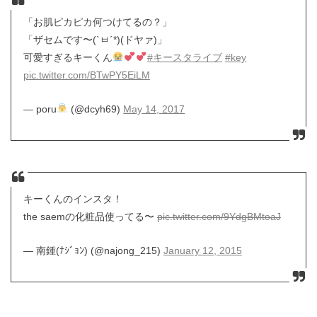
「お肌ピカピカ何つけてるの？」
「ザセムです〜(`ㅂ´*)(ドヤァ)」
可愛すぎるキーくん
#キースタライブ
#key
pic.twitter.com/BTwPY5EiLM
— poru
(@dcyh69)
May 14, 2017
キーくんのインスタ！
the saemの化粧品使ってる〜
pic.twitter.com/9YdgBMtoaJ
— 南鍾(ﾅｼﾞｮﾝ) (@najong_215)
January 12, 2015