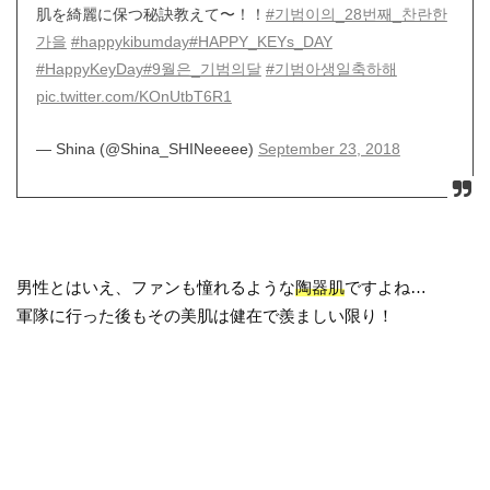
肌を綺麗に保つ秘訣教えて〜！！
#기범이의_28번째_찬란한
가을
#happykibumday
#HAPPY_KEYs_DAY
#HappyKeyDay
#9월은_기범의달
#기범아생일축하해
pic.twitter.com/KOnUtbT6R1
— Shina (@Shina_SHINeeeee)
September 23, 2018
男性とはいえ、ファンも憧れるような
陶器肌
ですよね…
軍隊に行った後もその美肌は健在で羨ましい限り！