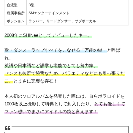
血液型
B型
所属事務所
SMエンターテインメント
ポジション
ラッパー、リードダンサー、サブボーカル
2008年にSHINeeとしてデビューしたキー。
歌・ダンス・ラップすべてをこなせる「万能の鍵」
と呼ば
れ、
英語や日本語など語学も堪能でとても努力家、
センスも抜群で饒舌なため、バラエティなどにも引っ張りだ
こ、
とまさに完璧な存在！
本人初のソロアルバムを発売した際には、自らポラロイドを
1000枚以上撮影して特典として封入したり、
とても優しくて
ファン想いでまさにアイドルの鏡と言えます！