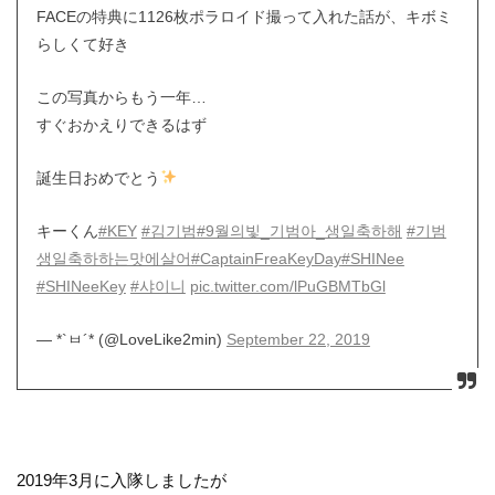
FACEの特典に1126枚ポラロイド撮って入れた話が、キボミ
らしくて好き
この写真からもう一年…
すぐおかえりできるはず
誕生日おめでとう
キーくん
#KEY
#김기범
#9월의빛_기범아_생일축하해
#기범
생일축하하는맛에살어
#CaptainFreaKeyDay
#SHINee
#SHINeeKey
#샤이니
pic.twitter.com/lPuGBMTbGl
— *`ㅂ´* (@LoveLike2min)
September 22, 2019
2019年3月に入隊しましたが