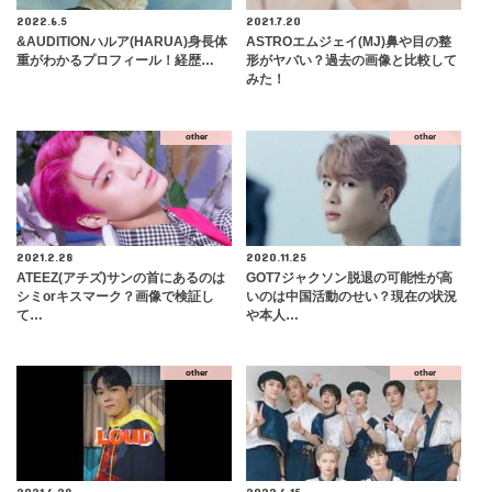
2022.6.5
2021.7.20
&AUDITIONハルア(HARUA)身長体
ASTROエムジェイ(MJ)鼻や目の整
重がわかるプロフィール！経歴…
形がヤバい？過去の画像と比較して
みた！
other
other
2021.2.28
2020.11.25
ATEEZ(アチズ)サンの首にあるのは
GOT7ジャクソン脱退の可能性が高
シミorキスマーク？画像で検証し
いのは中国活動のせい？現在の状況
て…
や本人…
other
other
2021.6.29
2022.6.15