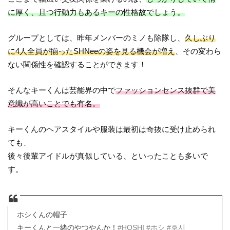
に厚く、且つ行動力もあるキーの性格故でしょう。
グループとしては、昨年メンバーのミノも除隊し、
久しぶり
に4人全員が揃ったSHNeeの姿を見る機会が増え
、その変わら
ない関係性を確認することができます！
そんなキーくんは芸能界の中で
ファッションセンス抜群で美
意識が高いことでも有名。
キーくんのヘアスタイルや服装は最初は奇抜に受け止められ
ても、
後々後輩アイドルが真似している、といったことも多いで
す。
ホシくんの帽子
キーくんと一緒のやつやんか！
#HOSHI
#ホシ
#호시