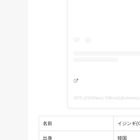
샤이니(SHINee) Official(@s
名前
イジンギ(이
出身
韓国