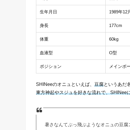
生年月日
1989年12
身長
177cm
体重
60kg
血液型
O型
ポジション
メインボ
SHINeeのオニュといえば、
豆腐
というあだ
東方神起やスジュを好きな流れで、SHINe
暑さなんてぶっ飛ぶようなオニュの豆腐