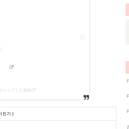
hinee)がシェアした投稿
진기 )