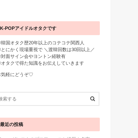
K-POPアイドルオタクです
◎韓国オタク歴20年以上のコテコテ関西人
◎とにかく現場重視で ＼渡韓回数は30回以上／
◎対面サイン会やヨントン経験有
◎オタクで得た知識をお伝えしていきます
お気軽にどうぞ♡
最近の投稿