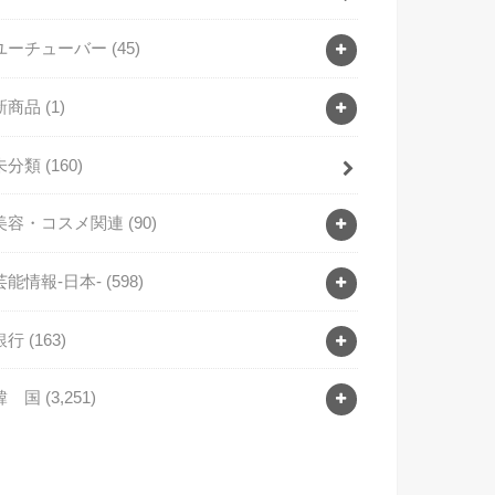
ユーチューバー
(45)
新商品
(1)
未分類
(160)
美容・コスメ関連
(90)
芸能情報-日本-
(598)
銀行
(163)
韓 国
(3,251)