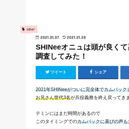
other
2021.01.07
2021.01.28
SHINeeオニュは頭が良
調査してみた！
ツイート
シェア
2021年SHINeeがついに完全体でカムバッ
お兄さん世代3名
が兵役義務を終え戻ってき
テミンにはまだ時間があるので
このタイミングでの
カムバックに喜びの声も