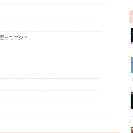
学歴ってマジ？
！