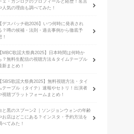
チェ・ガンロクのプロフィールと経歴！名言
や人気の理由も調べてみた！
【デスパッチ砲2026】いつ何時に発表され
る？噂の候補・法則・過去事例から徹底予
想！
【MBC歌謡大祭典2025】日本時間は何時か
ら？無料生配信の視聴方法＆タイムテーブル
最新まとめ！
【SBS歌謡大祭典2025】無料視聴方法・タイ
ムテーブル（タイテ）速報やセトリ！出演者
や視聴プラットフォームまとめ！
白と黒のスプーン2 ｜ソンジョンウォンの年齢
やお店はどこにある？インスタ・予約方法を
調べてみた！