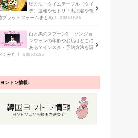
聴方法・タイムテーブル（タイ
テ）速報やセトリ！出演者や視
聴プラットフォームまとめ！
2025.12.25
白と黒のスプーン2 ｜ソンジョ
ンウォンの年齢やお店はどこに
ある？インスタ・予約方法を調
べてみた！
2025.12.23
ヨントン情報↓