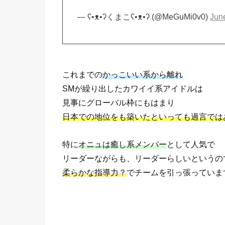
— ʕ•ᴥ•ʔくまこʕ•ᴥ•ʔ (@MeGuMi0v0)
Jun
これまでの
かっこいい系から離れ
SMが繰り出したカワイイ系アイドルは
見事にグローバル枠にもはまり
日本での地位をも築いたといっても過言では
特に
オニュは癒し系メンバー
として人気で
リーダーながらも、リーダーらしいというの
柔らかな指導力？
でチームを引っ張っていま