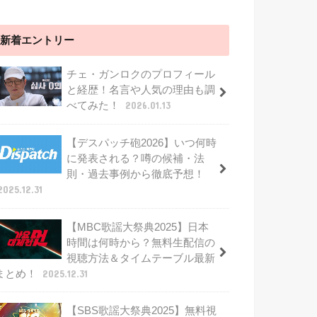
新着エントリー
チェ・ガンロクのプロフィール
と経歴！名言や人気の理由も調
べてみた！
2026.01.13
【デスパッチ砲2026】いつ何時
に発表される？噂の候補・法
則・過去事例から徹底予想！
2025.12.31
【MBC歌謡大祭典2025】日本
時間は何時から？無料生配信の
視聴方法＆タイムテーブル最新
まとめ！
2025.12.31
【SBS歌謡大祭典2025】無料視