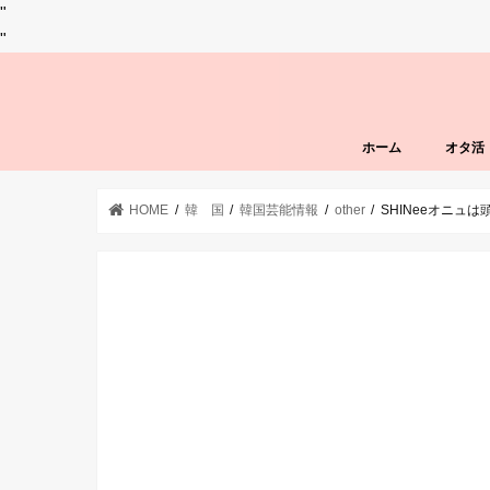
"
"
ホーム
オタ活
HOME
韓 国
韓国芸能情報
other
SHINeeオニ