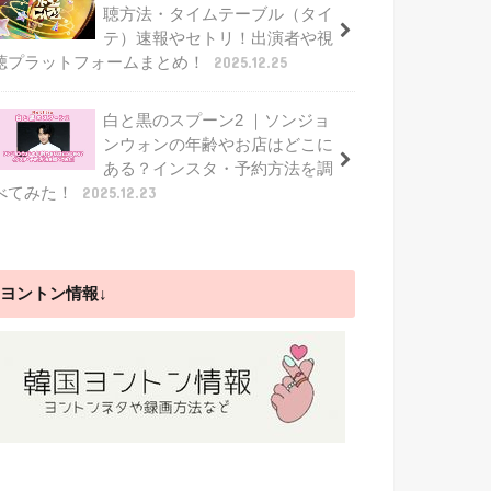
聴方法・タイムテーブル（タイ
テ）速報やセトリ！出演者や視
聴プラットフォームまとめ！
2025.12.25
白と黒のスプーン2 ｜ソンジョ
ンウォンの年齢やお店はどこに
ある？インスタ・予約方法を調
べてみた！
2025.12.23
ヨントン情報↓