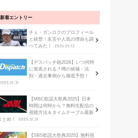
新着エントリー
チェ・ガンロクのプロフィール
と経歴！名言や人気の理由も調
べてみた！
2026.01.13
【デスパッチ砲2026】いつ何時
に発表される？噂の候補・法
則・過去事例から徹底予想！
2025.12.31
【MBC歌謡大祭典2025】日本
時間は何時から？無料生配信の
視聴方法＆タイムテーブル最新
まとめ！
2025.12.31
【SBS歌謡大祭典2025】無料視