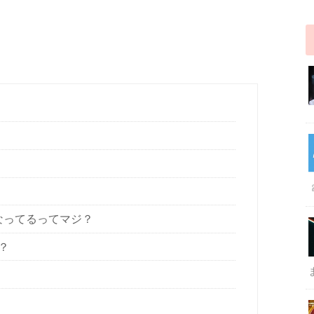
なってるってマジ？
？