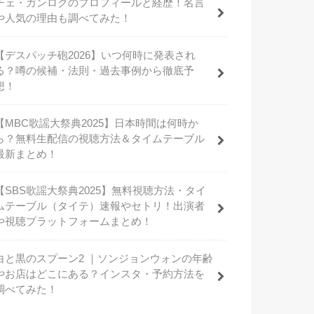
チェ・ガンロクのプロフィールと経歴！名言
や人気の理由も調べてみた！
【デスパッチ砲2026】いつ何時に発表され
る？噂の候補・法則・過去事例から徹底予
想！
【MBC歌謡大祭典2025】日本時間は何時か
ら？無料生配信の視聴方法＆タイムテーブル
最新まとめ！
【SBS歌謡大祭典2025】無料視聴方法・タイ
ムテーブル（タイテ）速報やセトリ！出演者
や視聴プラットフォームまとめ！
白と黒のスプーン2 ｜ソンジョンウォンの年齢
やお店はどこにある？インスタ・予約方法を
調べてみた！