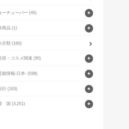
ユーチューバー
(45)
新商品
(1)
未分類
(160)
美容・コスメ関連
(90)
芸能情報-日本-
(598)
銀行
(163)
韓 国
(3,251)