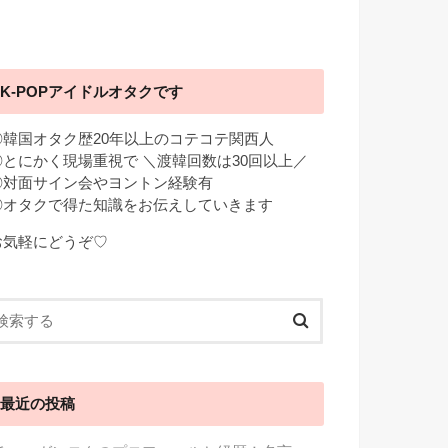
K-POPアイドルオタクです
◎韓国オタク歴20年以上のコテコテ関西人
◎とにかく現場重視で ＼渡韓回数は30回以上／
◎対面サイン会やヨントン経験有
◎オタクで得た知識をお伝えしていきます
お気軽にどうぞ♡
最近の投稿