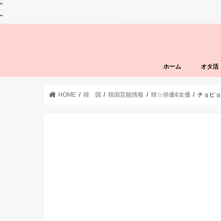
"
"
ホーム
オタ活
HOME
韓 国
韓国芸能情報
韓☆俳優&女優
チョビ