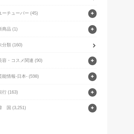
ユーチューバー
(45)
新商品
(1)
未分類
(160)
美容・コスメ関連
(90)
芸能情報-日本-
(598)
銀行
(163)
韓 国
(3,251)