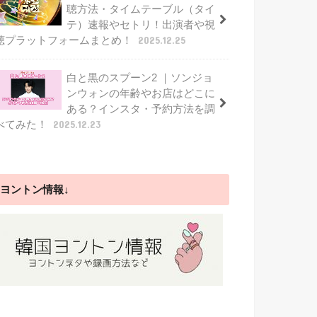
聴方法・タイムテーブル（タイ
テ）速報やセトリ！出演者や視
聴プラットフォームまとめ！
2025.12.25
白と黒のスプーン2 ｜ソンジョ
ンウォンの年齢やお店はどこに
ある？インスタ・予約方法を調
べてみた！
2025.12.23
ヨントン情報↓