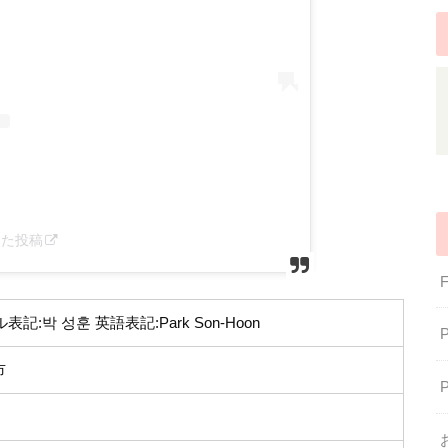
アした投稿
記:박 성훈 英語表記:Park Son-Hoon
市