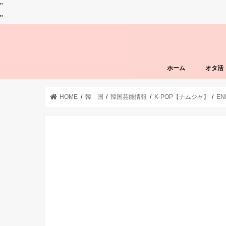
"
"
ホーム
オタ活
HOME
韓 国
韓国芸能情報
K-POP【ナムジャ】
EN