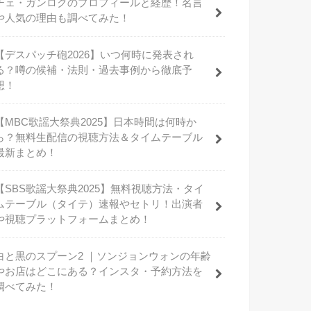
チェ・ガンロクのプロフィールと経歴！名言
や人気の理由も調べてみた！
【デスパッチ砲2026】いつ何時に発表され
る？噂の候補・法則・過去事例から徹底予
想！
【MBC歌謡大祭典2025】日本時間は何時か
ら？無料生配信の視聴方法＆タイムテーブル
最新まとめ！
【SBS歌謡大祭典2025】無料視聴方法・タイ
ムテーブル（タイテ）速報やセトリ！出演者
や視聴プラットフォームまとめ！
白と黒のスプーン2 ｜ソンジョンウォンの年齢
やお店はどこにある？インスタ・予約方法を
調べてみた！