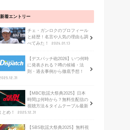
新着エントリー
チェ・ガンロクのプロフィール
と経歴！名言や人気の理由も調
べてみた！
2026.01.13
【デスパッチ砲2026】いつ何時
に発表される？噂の候補・法
則・過去事例から徹底予想！
2025.12.31
【MBC歌謡大祭典2025】日本
時間は何時から？無料生配信の
視聴方法＆タイムテーブル最新
まとめ！
2025.12.31
【SBS歌謡大祭典2025】無料視