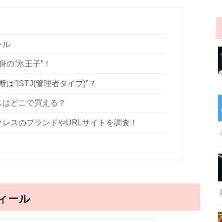
ール
の”氷王子”！
は”ISTJ(管理者タイプ)”？
スはどこで買える？
クレスのブランドやURLサイトを調査！
フィール