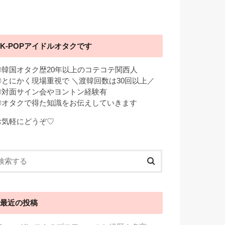
K-POPアイドルオタクです
◎韓国オタク歴20年以上のコテコテ関西人
◎とにかく現場重視で ＼渡韓回数は30回以上／
◎対面サイン会やヨントン経験有
◎オタクで得た知識をお伝えしていきます
お気軽にどうぞ♡
最近の投稿