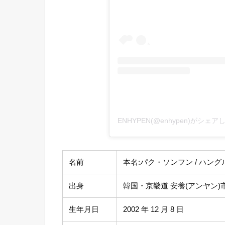
ENHYPEN(@enhypen)がシェ
名前
本名:パク・ソンフン / ハングル表
出身
韓国・京畿道 安養(アンヤン)
生年月日
2002 年 12 月 8 日