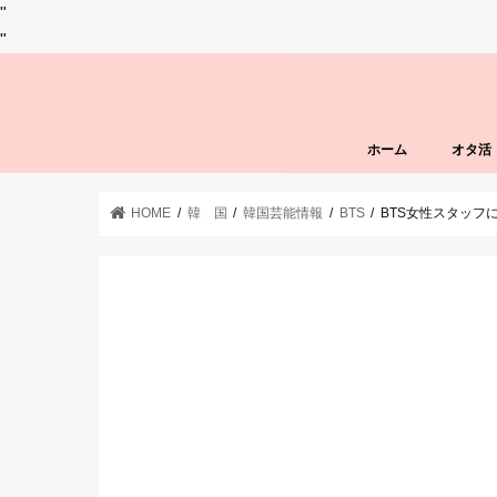
"
"
ホーム
オタ活
HOME
韓 国
韓国芸能情報
BTS
BTS女性スタッ