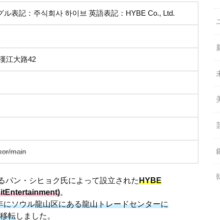
表記：주식회사 하이브 英語表記：HYBE Co., Ltd.
漢江大路42
kor/main
あるパン・シヒョク氏によって設立された
HYBE
tEntertainment)
。
1年にソウル龍山区にある龍山トレードセンターに
移転
しました。