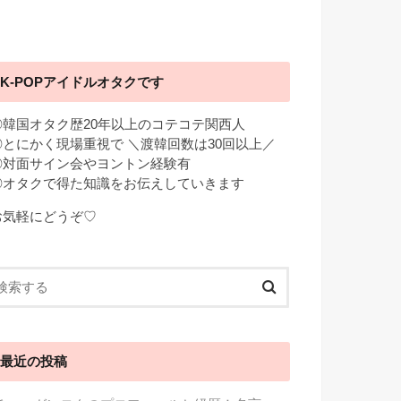
K-POPアイドルオタクです
◎韓国オタク歴20年以上のコテコテ関西人
◎とにかく現場重視で ＼渡韓回数は30回以上／
◎対面サイン会やヨントン経験有
◎オタクで得た知識をお伝えしていきます
お気軽にどうぞ♡
最近の投稿