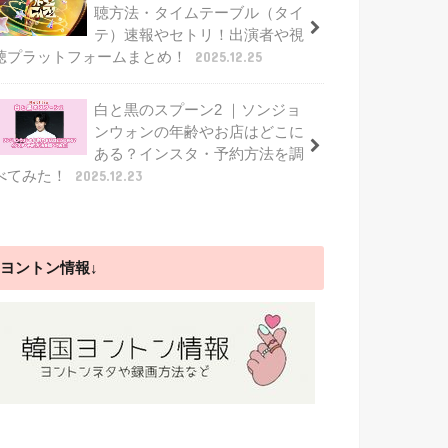
聴方法・タイムテーブル（タイ
テ）速報やセトリ！出演者や視
聴プラットフォームまとめ！
2025.12.25
白と黒のスプーン2 ｜ソンジョ
ンウォンの年齢やお店はどこに
ある？インスタ・予約方法を調
べてみた！
2025.12.23
ヨントン情報↓