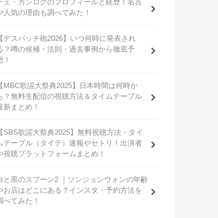
チェ・ガンロクのプロフィールと経歴！名言
や人気の理由も調べてみた！
【デスパッチ砲2026】いつ何時に発表され
る？噂の候補・法則・過去事例から徹底予
想！
【MBC歌謡大祭典2025】日本時間は何時か
ら？無料生配信の視聴方法＆タイムテーブル
最新まとめ！
【SBS歌謡大祭典2025】無料視聴方法・タイ
ムテーブル（タイテ）速報やセトリ！出演者
や視聴プラットフォームまとめ！
白と黒のスプーン2 ｜ソンジョンウォンの年齢
やお店はどこにある？インスタ・予約方法を
調べてみた！