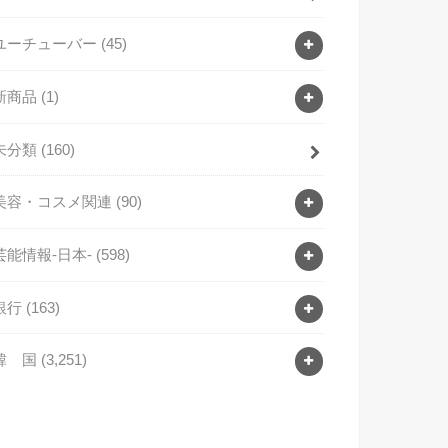
ユーチューバー
(45)
新商品
(1)
未分類
(160)
美容・コスメ関連
(90)
芸能情報-日本-
(598)
銀行
(163)
韓 国
(3,251)