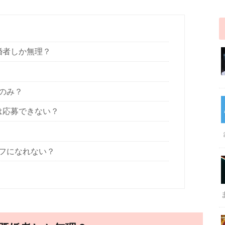
婚者しか無理？
のみ？
は応募できない？
ッフになれない？