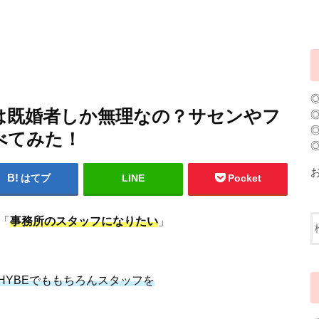
は既婚者しか無理なの？サセンやフ
べてみた！
はてブ
LINE
Pocket
「
事務所のスタッフになりたい
」
HYBEでももちろんスタッフを