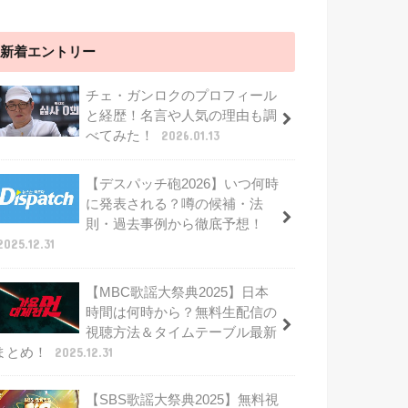
新着エントリー
チェ・ガンロクのプロフィール
と経歴！名言や人気の理由も調
べてみた！
2026.01.13
【デスパッチ砲2026】いつ何時
に発表される？噂の候補・法
則・過去事例から徹底予想！
2025.12.31
【MBC歌謡大祭典2025】日本
時間は何時から？無料生配信の
視聴方法＆タイムテーブル最新
まとめ！
2025.12.31
【SBS歌謡大祭典2025】無料視