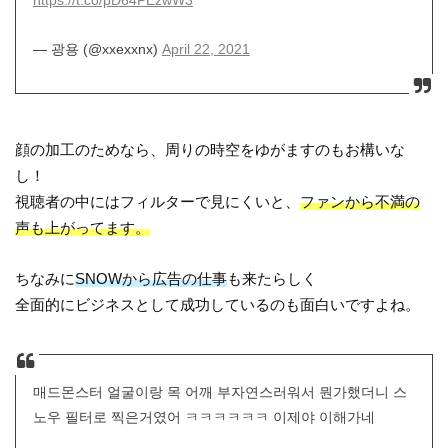
https://t.co/pD64PEzwW3
— 광용 (@xxexxnx)
April 22, 2021
顔の加工のためなら、周りの時空をゆがますのもお構いな
し！
視聴者の中にはフィルターで見にくいと、
ファンから不満の
声も上がってます。
ちなみに
SNOWから広告の仕事
も来たらしく
全面的にビジネスとして成功しているのも面白いですよね。
매드몬스터 얼굴이랑 목 어깨 부자연스러워서 뭔가했더니 스
노우 필터로 찍은거였어 ㅋㅋㅋㅋㅋㅋ 이제야 이해가네