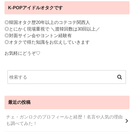
K-POPアイドルオタクです
◎韓国オタク歴20年以上のコテコテ関西人
◎とにかく現場重視で ＼渡韓回数は30回以上／
◎対面サイン会やヨントン経験有
◎オタクで得た知識をお伝えしていきます
お気軽にどうぞ♡
最近の投稿
チェ・ガンロクのプロフィールと経歴！名言や人気の理由
も調べてみた！