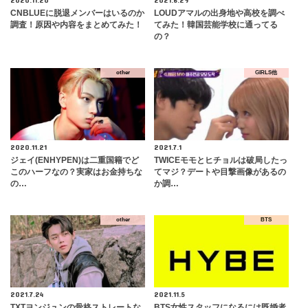
CNBLUEに脱退メンバーはいるのか
LOUDアマルの出身地や高校を調べ
調査！原因や内容をまとめてみた！
てみた！韓国芸能学校に通ってる
の？
other
GIRLS他
2020.11.21
2021.7.1
ジェイ(ENHYPEN)は二重国籍でど
TWICEモモとヒチョルは破局したっ
このハーフなの？実家はお金持ちな
てマジ？デートや目撃画像があるの
の…
か調…
other
BTS
2021.7.24
2021.11.5
TXTヨンジュンの骨格ストレートな
BTS女性スタッフになるには既婚者