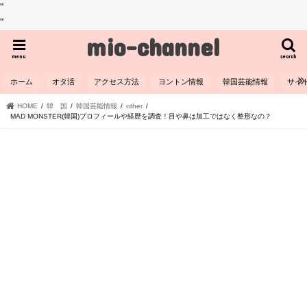
"
"
mio-channel
menu
search
ホーム
オタ活
アクセス方法
ヨントン情報
韓国芸能情報
サイ
HOME
韓 国
韓国芸能情報
other
MAD MONSTER(韓国)プロフィールや経歴を調査！目や鼻は加工ではなく整形なの？