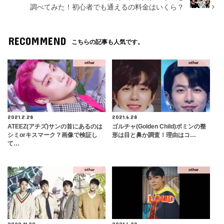
調べてみた！初心者でも通えるの料金はいくら？
RECOMMEND
こちらの記事も人気です。
other
other
2021.2.28
2021.6.28
ATEEZ(アチズ)サンの首にあるのは
ゴルチャ(Golden Child)ボミンの整
シミorキスマーク？画像で検証し
形は目と鼻か調査！理由はコ…
て…
other
other
2020.11.20
2021.6.29