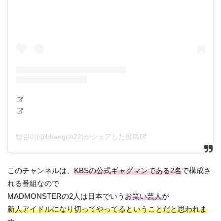
빵린이(@bbangrin22)がシェアした投稿
このチャンネルは、
KBSの公式ギャグマンである2名
で構成さ
れる番組なので
MADMONSTERの2人は日本でいう
お笑い芸人
が
新人アイドルになり切ってやってるということだと思われま