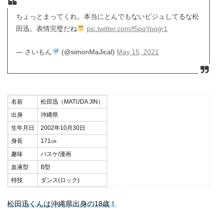
ちょっとまってくれ。本当にとんでもないビジュしてるな松
田迅。表情完璧だね
pic.twitter.com/f5pqYpogr1
— さいもん
(@simonMaJical)
May 15, 2021
名前
松田迅（MATUDA JIN）
出身
沖縄県
生年月日
2002年10月30日
身長
171㎝
趣味
バスケ/漫画
血液型
B型
特技
ダンス(ロック)
松田迅くんは沖縄県出身の18歳！