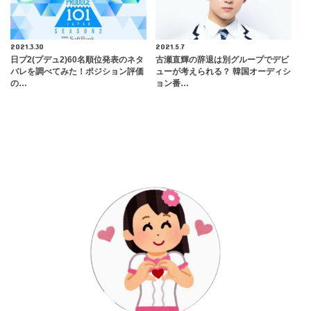
2021.3.30
2021.5.7
日プ2(プデュ2)60名順位発表のネタ
古瀬直輝の辞退は別グループでデビ
バレを調べてみた！ポジション評価
ューが考えられる？ 韓国オーディシ
の…
ョン番…