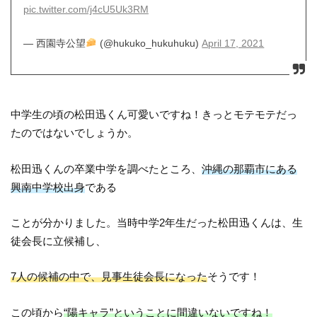
pic.twitter.com/j4cU5Uk3RM
— 西園寺公望
(@hukuko_hukuhuku)
April 17, 2021
中学生の頃の松田迅くん可愛いですね！きっとモテモテだっ
たのではないでしょうか。
松田迅くんの卒業中学を調べたところ、
沖縄の那覇市にある
興南中学校出身
である
ことが分かりました。当時中学2年生だった松田迅くんは、生
徒会長に立候補し、
7人の候補の中で、見事生徒会長になった
そうです！
この頃から
“陽キャラ”ということに間違いないですね！