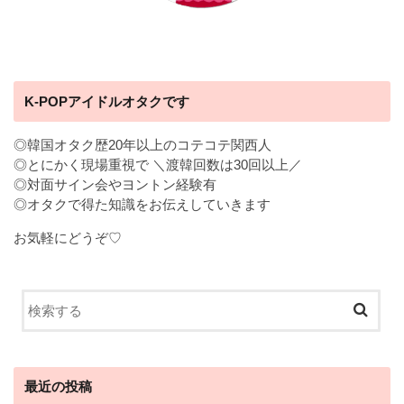
K-POPアイドルオタクです
◎韓国オタク歴20年以上のコテコテ関西人
◎とにかく現場重視で ＼渡韓回数は30回以上／
◎対面サイン会やヨントン経験有
◎オタクで得た知識をお伝えしていきます
お気軽にどうぞ♡
最近の投稿