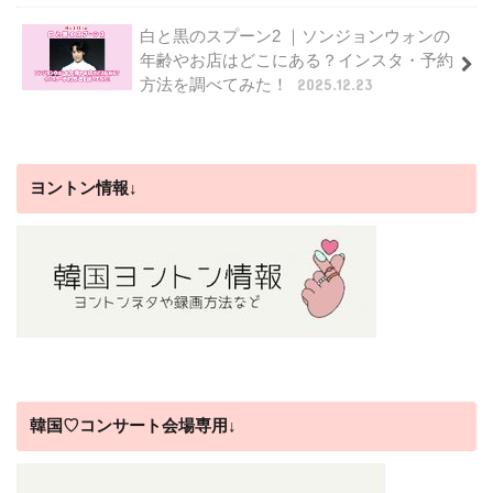
白と黒のスプーン2 ｜ソンジョンウォンの
年齢やお店はどこにある？インスタ・予約
方法を調べてみた！
2025.12.23
ヨントン情報↓
韓国♡コンサート会場専用↓