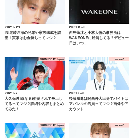
2021.6.29
2021.11.30
INI尾崎匠海の兄弟や家族構成を調
西島蓮汰と小林大悟の事務所は
査！実家はお金持ちってマジ？
WAKEONEに所属してる？デビュー
日はいつ…
PRODUCE 101 Japan
season2
2021.6.7
2021.4.30
大久保波留(なる)盗聴されて炎上し
後藤威尊は関西外大出身でバイトは
てるってマジ？詳細や内容もまとめ
アパレルの店員ってマジ？画像やア
てみた！
カウント…
PRODUCE 101 Japan
season2