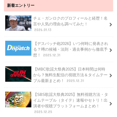
新着エントリー
チェ・ガンロクのプロフィールと経歴！名
言や人気の理由も調べてみた！
2026.01.13
【デスパッチ砲2026】いつ何時に発表され
る？噂の候補・法則・過去事例から徹底予
想！
2025.12.31
【MBC歌謡大祭典2025】日本時間は何時
から？無料生配信の視聴方法＆タイムテー
ブル最新まとめ！
2025.12.31
【SBS歌謡大祭典2025】無料視聴方法・タ
イムテーブル（タイテ）速報やセトリ！出
演者や視聴プラットフォームまとめ！
2025.12.25