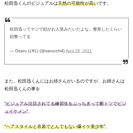
松田迅くんのビジュアルは
天然の可能性が高い
です。
松田迅ってマジで顔がお人形みたいだよな。整形したくらい
顔整ってる
— Ozaru (≧∀≦) (@sarucchi4)
April 28, 2021
また、松田迅くんにはお姉さんがいるのですが、お姉さんは
松田迅くんの事を
“ビジュアル注目されてる練習生をぶっちぎって断トツでビジ
ュイケメン”
、
“ヘアスタイルと衣装でとんでもない爆イケ美少年”
、