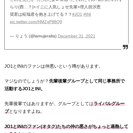
らり(西…？)+イニに人気しょせ先輩+理人担汐恩
奨君は柾哉君を抱き上げてる？？
#JO1
#INI
pic.twitter.com/HMZgPtl8Q9
— りょう (@lamujeralta)
December 31, 2021
JO1とINIのファンは仲悪いという噂があります。
マジなのでしょうが？
先輩後輩グループとして同じ事務所で
活動するJO1とINI。
先輩後輩ではありますが、グループとしては
ライバルグルー
プ
となりますよね。
JO1とINIのファン(オタク)たちの仲の悪さがちょっと過熱して