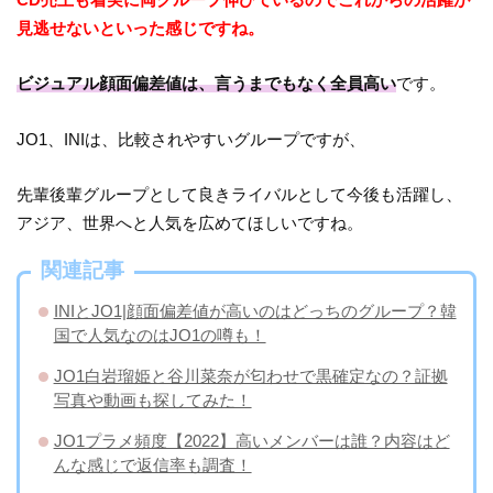
見逃せないといった感じですね。
ビジュアル顔面偏差値は、言うまでもなく全員高い
です。
JO1、INIは、比較されやすいグループですが、
先輩後輩グループとして良きライバルとして今後も活躍し、
アジア、世界へと人気を広めてほしいですね。
関連記事
INIとJO1|顔面偏差値が高いのはどっちのグループ？韓
国で人気なのはJO1の噂も！
JO1白岩瑠姫と谷川菜奈が匂わせで黒確定なの？証拠
写真や動画も探してみた！
JO1プラメ頻度【2022】高いメンバーは誰？内容はど
んな感じで返信率も調査！