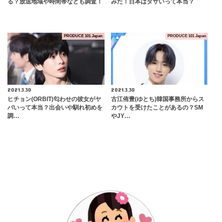
る？放送地域や時間帯なども調査！
みた！日本はダサいって本当？
PRODUCE 101 Japan
PRODUCE 101 Japan
2021.3.30
2021.3.30
ヒチョン(ORBIT)匂わせの彼女がヤ
古江侑豊(ゆとち)韓国事務所からス
バいって本当？出会いや馴れ初めを
カウトを受けたことがあるの？SM
調…
やJY…