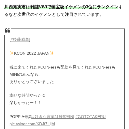
川西拓実君は雑誌ViViで国宝級イケメンの3位にランクイン
す
るなど次世代のイケメンとして注目されています。
[
#後藤威尊
]
KCON 2022 JAPAN
観に来てくれたKCON-ersも配信を見てくれたKCON-ersも
MINIのみんなも、
ありがとうございました
幸せな時間やった☺︎
楽しかったー！！
POPPIA最高
#好きな言葉は練習
#INI
#GOTOTAKERU
pic.twitter.com/KDJf7LljAi