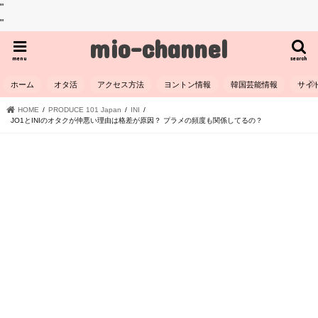
"
"
mio-channel
menu
search
ホーム
オタ活
アクセス方法
ヨントン情報
韓国芸能情報
サイ
HOME
PRODUCE 101 Japan
INI
JO1とINIのオタクが仲悪い理由は格差が原因？ プラメの頻度も関係してるの？