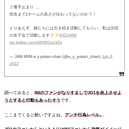
２番手止まり…。
田舎まで2チームの良さが伝わってないのか？！
とりあえず、娘たちには引き続き活動してもらい…私は次回
の女子会で活動します
#JO1
#INI
pic.twitter.com/rMHDGxU1Ev
— JAM.MINI.e.y.yukari-chan (@e_y_yukari_chan)
July 8,
2022
調べてみると、
INIのファンがなりすましでJO1を炎上させよ
うとすると行動もあったそう
です。
ここまでくると酷いですよね、
アンチ行為レベル。