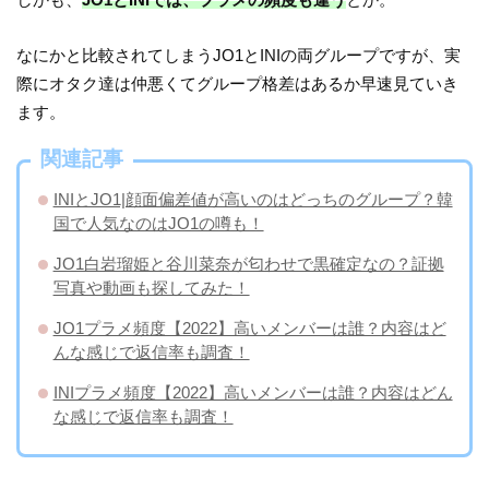
なにかと比較されてしまうJO1とINIの両グループですが、実
際にオタク達は仲悪くてグループ格差はあるか早速見ていき
ます。
関連記事
INIとJO1|顔面偏差値が高いのはどっちのグループ？韓
国で人気なのはJO1の噂も！
JO1白岩瑠姫と谷川菜奈が匂わせで黒確定なの？証拠
写真や動画も探してみた！
JO1プラメ頻度【2022】高いメンバーは誰？内容はど
んな感じで返信率も調査！
INIプラメ頻度【2022】高いメンバーは誰？内容はどん
な感じで返信率も調査！