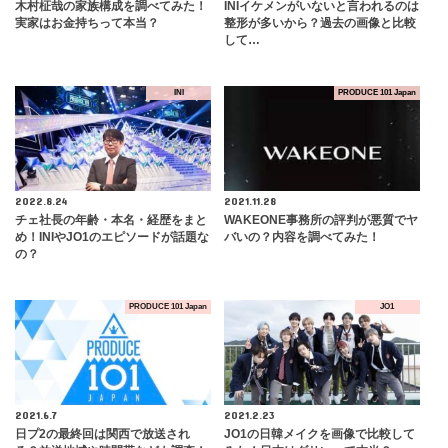
木村柾哉の家族構成を調べてみた！
INIイケメンがいないと言われるのは
実家はお金持ちって本当？
整形が多いから？過去の画像と比較
して…
INI
PRODUCE 101 Japan
2022.8.24
2021.11.28
チェ社長の年齢・本名・経歴をまと
WAKEONE事務所の評判が悪質でヤ
め！INIやJO1のエピソードが話題な
バいの？内容を調べてみた！
の？
PRODUCE 101 Japan
JO1
2021.6.7
2021.2.23
日プ2の最終回は関西で放送され
JO1の日韓メイクを画像で比較して