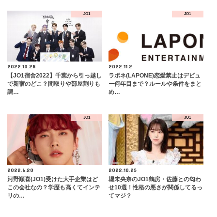
JO1
JO1
2022.10.28
2022.11.2
【JO1宿舎2022】千葉から引っ越し
ラポネ(LAPONE)恋愛禁止はデビュ
で新宿のどこ？間取りや部屋割りも
ー何年目まで？ルールや条件をまと
調…
め…
JO1
JO1
2022.6.20
2022.10.25
河野順喜(JO1)受けた大手企業はど
堀未央奈のJO1鶴房・佐藤との匂わ
この会社なの？学歴も高くてインテ
せ10選！性格の悪さが関係してるっ
リの…
てマジ？