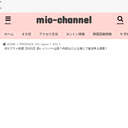
"
"
mio-channel
menu
search
ホーム
オタ活
アクセス方法
ヨントン情報
韓国芸能情報
サイ
HOME
PRODUCE 101 Japan
JO1
JO1プラメ頻度【2022】高いメンバーは誰？内容はどんな感じで返信率も調査！