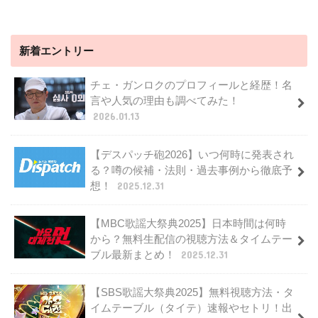
新着エントリー
チェ・ガンロクのプロフィールと経歴！名
言や人気の理由も調べてみた！
2026.01.13
【デスパッチ砲2026】いつ何時に発表され
る？噂の候補・法則・過去事例から徹底予
想！
2025.12.31
【MBC歌謡大祭典2025】日本時間は何時
から？無料生配信の視聴方法＆タイムテー
ブル最新まとめ！
2025.12.31
【SBS歌謡大祭典2025】無料視聴方法・タ
イムテーブル（タイテ）速報やセトリ！出