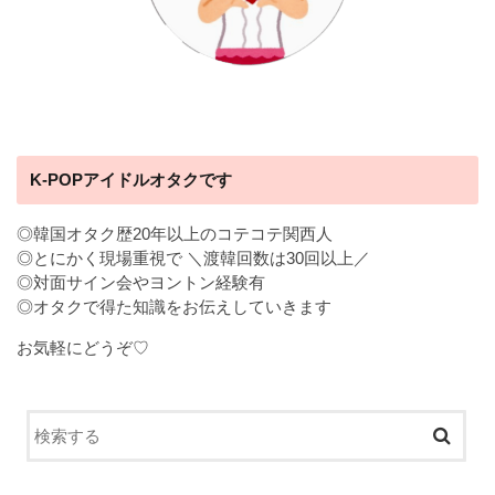
K-POPアイドルオタクです
◎韓国オタク歴20年以上のコテコテ関西人
◎とにかく現場重視で ＼渡韓回数は30回以上／
◎対面サイン会やヨントン経験有
◎オタクで得た知識をお伝えしていきます
お気軽にどうぞ♡