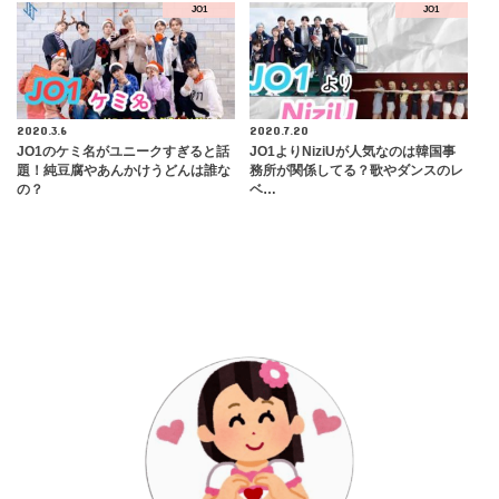
JO1
JO1
2020.3.6
2020.7.20
JO1のケミ名がユニークすぎると話
JO1よりNiziUが人気なのは韓国事
題！純豆腐やあんかけうどんは誰な
務所が関係してる？歌やダンスのレ
の？
ベ…