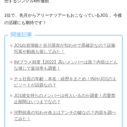
売するシングル6作連続
1位で、先月からアリーナツアーもおこなっているJO1 。今後
の活躍にも期待です！
関連記事
JO1白岩瑠姫と谷川菜奈が匂わせで黒確定なの？証拠
写真や動画も探してみた！
INIプラメ頻度【2022】高いメンバーは誰？内容はどん
な感じで返信率も調査！
チェ社長の年齢・本名・経歴をまとめ！INIやJO1のエ
ピソードが話題なの？
JO1彼女持ちのメンバーは何人いるのか調査！恋愛禁
止期間はいつまでなの？
河野純喜の匂わせ炎上はアンチの嘘なの？内容を調べ
てみた！