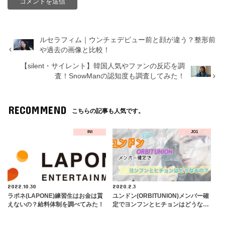
ルセラフィム｜ウンチェデビュー前と顔が違う？整形前
や過去の画像と比較！
【silent・サイレント】韓国人気やファンの反応を調
査！SnowManの認知度も調査してみた！
RECOMMEND
こちらの記事も人気です。
INI
JO1
2022.10.30
2020.2.3
ラポネ(LAPONE)練習生はお金は貰
ユンドン(ORBITUNION)メンバー確
えないの？給料体制を調べてみた！
定でヨンフンとヒチョンはどうな…