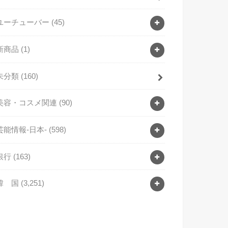
ユーチューバー
(45)
新商品
(1)
未分類
(160)
美容・コスメ関連
(90)
芸能情報-日本-
(598)
銀行
(163)
韓 国
(3,251)