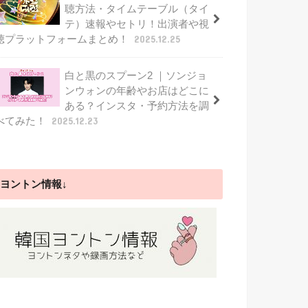
聴方法・タイムテーブル（タイ
テ）速報やセトリ！出演者や視
聴プラットフォームまとめ！
2025.12.25
白と黒のスプーン2 ｜ソンジョ
ンウォンの年齢やお店はどこに
ある？インスタ・予約方法を調
べてみた！
2025.12.23
ヨントン情報↓