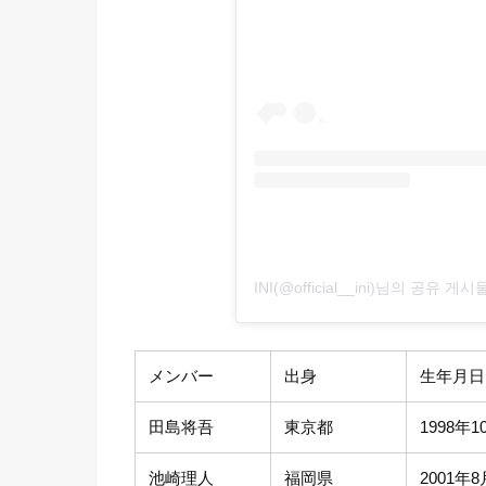
INI(@official__ini)님의 공유 게시
メンバー
出身
生年月日
田島将吾
東京都
1998年1
池崎理人
福岡県
2001年8