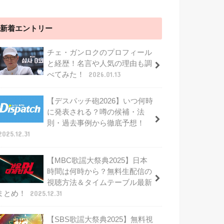
新着エントリー
チェ・ガンロクのプロフィール
と経歴！名言や人気の理由も調
べてみた！
2026.01.13
【デスパッチ砲2026】いつ何時
に発表される？噂の候補・法
則・過去事例から徹底予想！
2025.12.31
【MBC歌謡大祭典2025】日本
時間は何時から？無料生配信の
視聴方法＆タイムテーブル最新
まとめ！
2025.12.31
【SBS歌謡大祭典2025】無料視