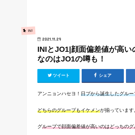
INI
2021.11.29
INIとJO1|顔面偏差値が
なのはJO1の噂も！
ツイート
シェア
アンニョンハセヨ！
日プから誕生したグループ
どちらのグループもイケメン
が揃っています
グ
ループで顔面偏差値が高いのはどっちのグ