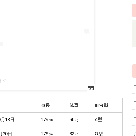
물
身長
体重
血液型
0月13日
179㎝
60㎏
A型
月30日
178㎝
63㎏
O型