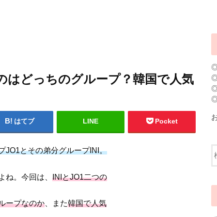
高いのはどっちのグループ？韓国で人気
はてブ
LINE
Pocket
JO1とその弟分グループINI。
よね。今回は、
INIとJO1二つの
ループなのか
、また
韓国で人気