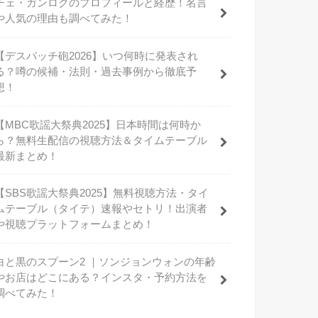
チェ・ガンロクのプロフィールと経歴！名言
や人気の理由も調べてみた！
【デスパッチ砲2026】いつ何時に発表され
る？噂の候補・法則・過去事例から徹底予
想！
【MBC歌謡大祭典2025】日本時間は何時か
ら？無料生配信の視聴方法＆タイムテーブル
最新まとめ！
【SBS歌謡大祭典2025】無料視聴方法・タイ
ムテーブル（タイテ）速報やセトリ！出演者
や視聴プラットフォームまとめ！
白と黒のスプーン2 ｜ソンジョンウォンの年齢
やお店はどこにある？インスタ・予約方法を
調べてみた！