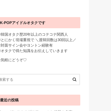
K-POPアイドルオタクです
◎韓国オタク歴20年以上のコテコテ関西人
◎とにかく現場重視で ＼渡韓回数は30回以上／
◎対面サイン会やヨントン経験有
◎オタクで得た知識をお伝えしていきます
お気軽にどうぞ♡
最近の投稿