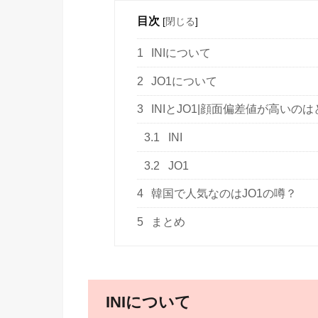
目次
[
閉じる
]
1
INIについて
2
JO1について
3
INIとJO1|顔面偏差値が高いの
3.1
INI
3.2
JO1
4
韓国で人気なのはJO1の噂？
5
まとめ
INIについて