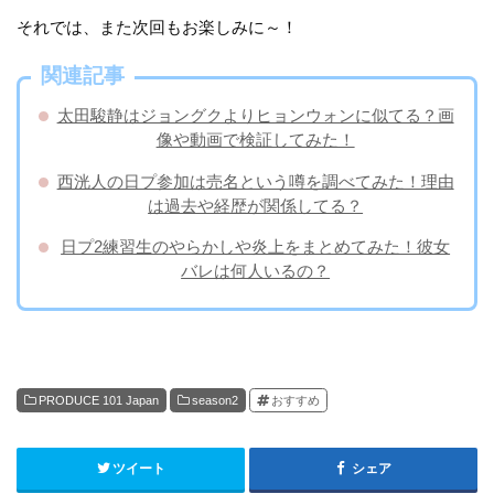
それでは、また次回もお楽しみに～！
関連記事
太田駿静はジョングクよりヒョンウォンに似てる？画
像や動画で検証してみた！
西洸人の日プ参加は売名という噂を調べてみた！理由
は過去や経歴が関係してる？
日プ2練習生のやらかしや炎上をまとめてみた！彼女
バレは何人いるの？
PRODUCE 101 Japan
season2
おすすめ
ツイート
シェア