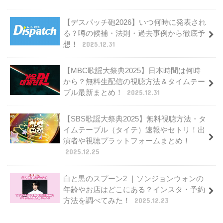
【デスパッチ砲2026】いつ何時に発表され
る？噂の候補・法則・過去事例から徹底予
想！
2025.12.31
【MBC歌謡大祭典2025】日本時間は何時
から？無料生配信の視聴方法＆タイムテー
ブル最新まとめ！
2025.12.31
【SBS歌謡大祭典2025】無料視聴方法・タ
イムテーブル（タイテ）速報やセトリ！出
演者や視聴プラットフォームまとめ！
2025.12.25
白と黒のスプーン2 ｜ソンジョンウォンの
年齢やお店はどこにある？インスタ・予約
方法を調べてみた！
2025.12.23