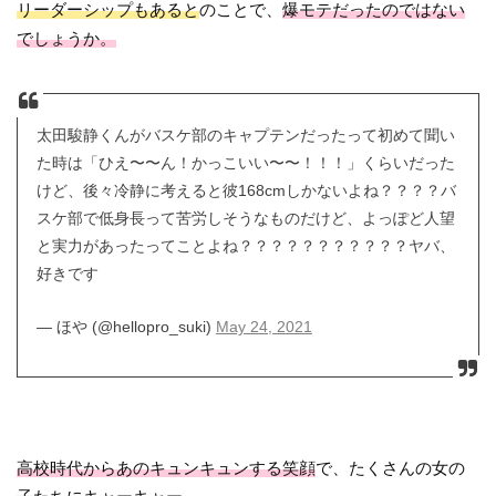
リーダーシップもあると
のことで、
爆モテだったのではない
でしょうか。
太田駿静くんがバスケ部のキャプテンだったって初めて聞い
た時は「ひえ〜〜ん！かっこいい〜〜！！！」くらいだった
けど、後々冷静に考えると彼168cmしかないよね？？？？バ
スケ部で低身長って苦労しそうなものだけど、よっぽど人望
と実力があったってことよね？？？？？？？？？？？ヤバ、
好きです
— ほや (@hellopro_suki)
May 24, 2021
高校時代からあのキュンキュンする笑顔
で、たくさんの女の