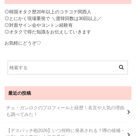
◎韓国オタク歴20年以上のコテコテ関西人
◎とにかく現場重視で ＼渡韓回数は30回以上／
◎対面サイン会やヨントン経験有
◎オタクで得た知識をお伝えしていきます
お気軽にどうぞ♡
最近の投稿
チェ・ガンロクのプロフィールと経歴！名言や人気の理由
も調べてみた！
【デスパッチ砲2026】いつ何時に発表される？噂の候補・