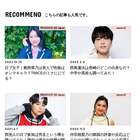
RECOMMEND
こちらの記事も人気です。
PRODUCE 101 Japan
season2
2023.10.30
2022.2.8
日プ女子｜剱持菜乃は美人で性格は
西島蓮汰は長崎のどこの出身なの？
オンマキャラ？TWICEのミナににて
中学や高校も調べてみた！
る？
PRODUCE 101 Japan
season2
2021.6.1
2020.11.5
西洸人の日プ参加は売名という噂を
仲宗根梨乃の韓国の評価や反応はど
調べてみた！理由は過去や経歴が関
うなのか調べてた！ニキとの共演も