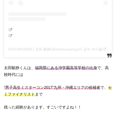
OTA SHUNSEI | 太田 駿静(@otashunsei)님의 공유 게시물
太田駿静くんは、
福岡県にある沖学園高等学校の出身
で、高
校時代には
“男子高生ミスターコン2017”九州・沖縄エリアの候補者
で、
セ
ミファイナリスト
まで
残った経験があります。すごいですよね！！