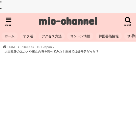
"
"
mio-channel
menu
search
ホーム
オタ活
アクセス方法
ヨントン情報
韓国芸能情報
サイ
HOME
PRODUCE 101 Japan
太田駿静の元カノや彼女の噂を調べてみた！高校では爆モテだった？