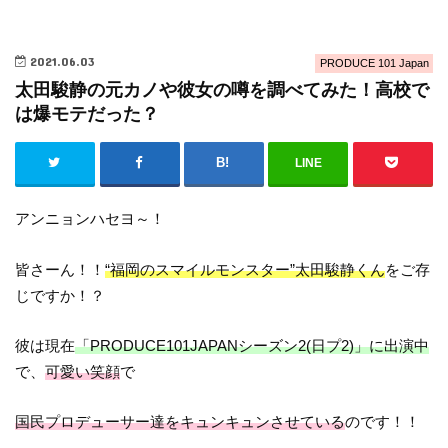
2021.06.03
PRODUCE 101 Japan
太田駿静の元カノや彼女の噂を調べてみた！高校で
は爆モテだった？
LINE
アンニョンハセヨ～！
皆さーん！！
“福岡のスマイルモンスター”太田駿静くん
をご存
じですか！？
彼は現在
「PRODUCE101JAPANシーズン2(日プ2)」に出演中
で、
可愛い笑顔
で
国民プロデューサー達をキュンキュンさせている
のです！！