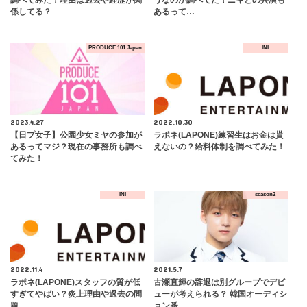
係してる？
あるって…
PRODUCE 101 Japan
INI
2023.4.27
2022.10.30
【日プ女子】公園少女ミヤの参加が
ラポネ(LAPONE)練習生はお金は貰
あるってマジ？現在の事務所も調べ
えないの？給料体制を調べてみた！
てみた！
INI
season2
2022.11.4
2021.5.7
ラポネ(LAPONE)スタッフの質が低
古瀬直輝の辞退は別グループでデビ
すぎてやばい？炎上理由や過去の問
ューが考えられる？ 韓国オーディシ
題…
ョン番…