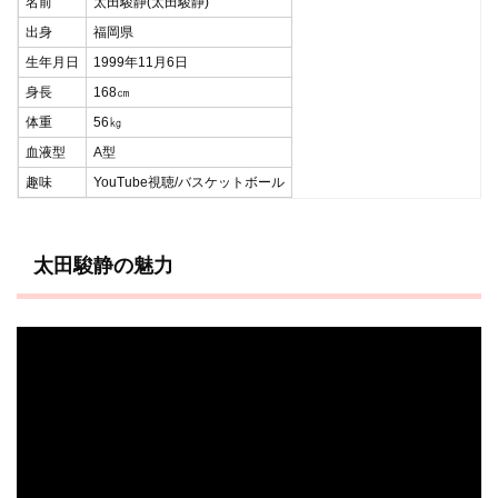
名前
太田駿静(太田駿静)
出身
福岡県
生年月日
1999年11月6日
身長
168㎝
体重
56㎏
血液型
A型
趣味
YouTube視聴/バスケットボール
太田駿静の魅力