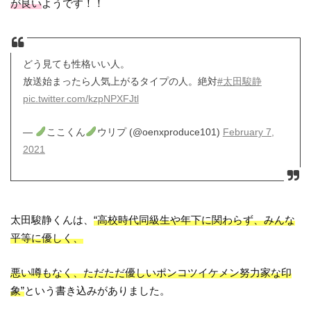
が良い
ようです！！
どう見ても性格いい人。
放送始まったら人気上がるタイプの人。絶対
#太田駿静
pic.twitter.com/kzpNPXFJtl
—
ここくん
ウリプ (@oenxproduce101)
February 7,
2021
太田駿静くんは、
“高校時代同級生や年下に関わらず、みんな
平等に優しく、
悪い噂もなく、ただただ優しいポンコツイケメン努力家な印
象”
という書き込みがありました。