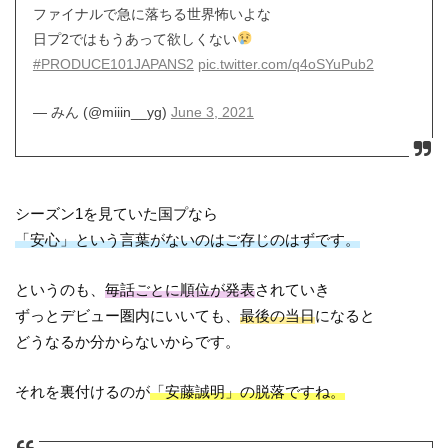
ファイナルで急に落ちる世界怖いよな
日プ2ではもうあって欲しくない
#PRODUCE101JAPANS2
pic.twitter.com/q4oSYuPub2
— みん (@miiin__yg)
June 3, 2021
シーズン1を見ていた国プなら
「安心」という言葉がないのはご存じのはずです。
というのも、
毎話ごとに順位が発表
されていき
ずっとデビュー圏内にいいても、
最後の当日
になると
どうなるか分からないからです。
それを裏付けるのが
「安藤誠明」の脱落ですね。