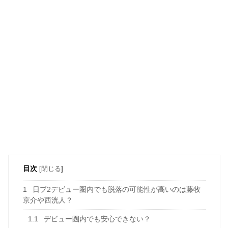
目次
[
閉じる
]
1
日プ2デビュー圏内でも脱落の可能性が高いのは藤牧
京介や西洸人？
1.1
デビュー圏内でも安心できない？