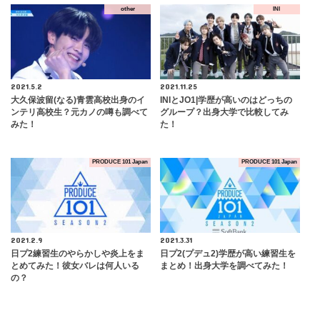
other
INI
2021.5.2
2021.11.25
大久保波留(なる)青雲高校出身のイ
INIとJO1|学歴が高いのはどっちの
ンテリ高校生？元カノの噂も調べて
グループ？出身大学で比較してみ
みた！
た！
PRODUCE 101 Japan
PRODUCE 101 Japan
2021.2.9
2021.3.31
日プ2練習生のやらかしや炎上をま
日プ2(プデュ2)学歴が高い練習生を
とめてみた！彼女バレは何人いる
まとめ！出身大学を調べてみた！
の？