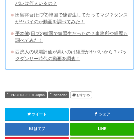
バレは何人いるの？
田島将吾(日プ2)韓国で練習生してたってマジ？ダンス
がヤバイのか動画を調べてみた！
平本健(日プ2)韓国で練習生だったの？事務所や経歴も
調べてみた！
西洸人の現場評価が高いのは経歴がヤバいから？バッ
クダンサー時代の動画を調査！
PRODUCE 101 Japan
season2
おすすめ
ツイート
シェア
はてブ
LINE