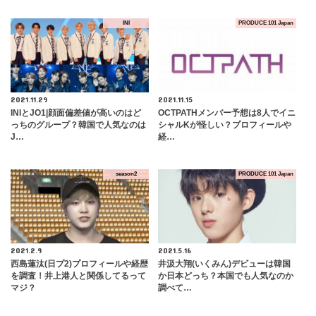
INI
PRODUCE 101 Japan
2021.11.29
2021.11.15
INIとJO1|顔面偏差値が高いのはど
OCTPATHメンバー予想は8人でイニ
っちのグループ？韓国で人気なのは
シャルKが怪しい？プロフィールや
J…
経…
season2
PRODUCE 101 Japan
2021.2.9
2021.5.16
西島蓮汰(日プ2)プロフィールや経歴
井汲大翔(いくみん)デビューは韓国
を調査！井上港人と関係してるって
か日本どっち？本国でも人気なのか
マジ？
調べて…