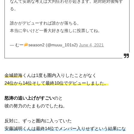
なんて安易な考えは大判狂わせが起きます。絶対絶対後悔す
る。
誰かがデビューすれば誰かが落ちる。
本当に辛いけど一番大好きな推しに投票してね。
— むー
season2 (@muuu_101s2)
June 4, 2021
金城碧海
くんは1度も圏内入りしたことがなく
24位から14位そして最終10位でデビューしました。
怒涛の追い上げがすごい
のと
彼の努力のたまものでしたね。
反対に、ずっと圏内に入っていた
安藤誠明くんは最終14位でメンバー入りせずという結果にな