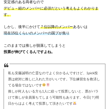
安定感のある両者なので
デビュ－組のメンバーに必須だという考えもよくわかりま
す。
しかし、後半にかけて
７位以降のメンバー
あるいは
現在15位くらいのメンバーの国プが焦り
このままでは推しが脱落してしまうと
投票が伸びてくるんですよね。
私も安藤誠明の亡霊なのでよく分かるんですけど、1pick投
票は絶対に推しに入れた方がいいです。下位練習生を救済し
てる場合ではないです
推しが何人もいる方も1人に絞って投票しないと、票がバラ
けて推しが全員落ちてしまう可能性もあります。今日(？)明
日からはよく考えて投票して頂きたいです