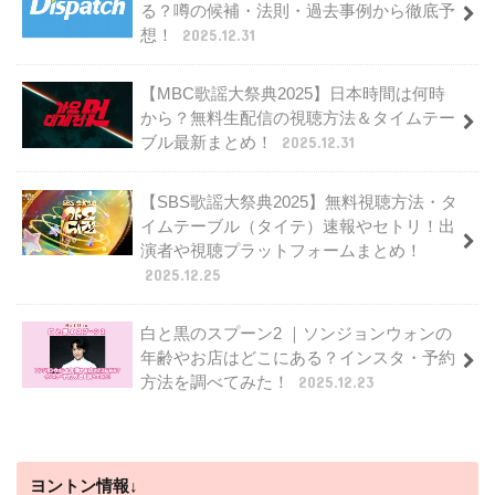
る？噂の候補・法則・過去事例から徹底予
想！
2025.12.31
【MBC歌謡大祭典2025】日本時間は何時
から？無料生配信の視聴方法＆タイムテー
ブル最新まとめ！
2025.12.31
【SBS歌謡大祭典2025】無料視聴方法・タ
イムテーブル（タイテ）速報やセトリ！出
演者や視聴プラットフォームまとめ！
2025.12.25
白と黒のスプーン2 ｜ソンジョンウォンの
年齢やお店はどこにある？インスタ・予約
方法を調べてみた！
2025.12.23
ヨントン情報↓