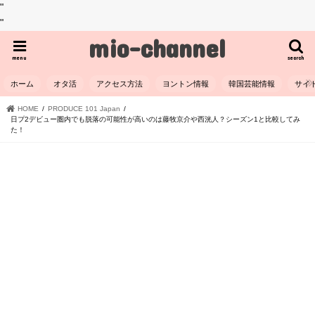
"
"
mio-channel
menu
search
ホーム
オタ活
アクセス方法
ヨントン情報
韓国芸能情報
サイ
HOME
PRODUCE 101 Japan
日プ2デビュー圏内でも脱落の可能性が高いのは藤牧京介や西洸人？シーズン1と比較してみ
た！