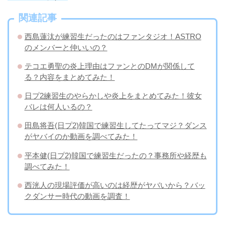
関連記事
西島蓮汰が練習生だったのはファンタジオ！ASTRO
のメンバーと仲いいの？
テコエ勇聖の炎上理由はファンとのDMが関係して
る？内容をまとめてみた！
日プ2練習生のやらかしや炎上をまとめてみた！彼女
バレは何人いるの？
田島将吾(日プ2)韓国で練習生してたってマジ？ダンス
がヤバイのか動画を調べてみた！
平本健(日プ2)韓国で練習生だったの？事務所や経歴も
調べてみた！
西洸人の現場評価が高いのは経歴がヤバいから？バッ
クダンサー時代の動画を調査！