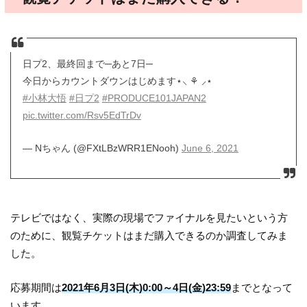
日プ2、最終回まで─あと7日─
今日からカウントダウンはじめます⋆⸜ ⚘ ⸝⋆
#小林大悟
#日プ2
#PRODUCE101JAPAN2
pic.twitter.com/Rsv5EdTrDv
— Nちゃん (@FXtLBzWRR1ENooh)
June 6, 2021
テレビではなく、実際の現場でファイナルを見たいという方
のために、観覧チケットはまだ購入できるのか調査してみま
した。
応募期間は
2021年6月3日(木)0:00～4日(金)23:59
までとなって
います。