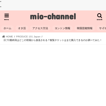
"
"
mio-channel
menu
search
ホーム
オタ活
アクセス方法
ヨントン情報
韓国芸能情報
サイ
HOME
PRODUCE 101 Japan
日プ2最終回はどこの現場から放送される？観覧チケットはまだ購入できるのか調べてみた！