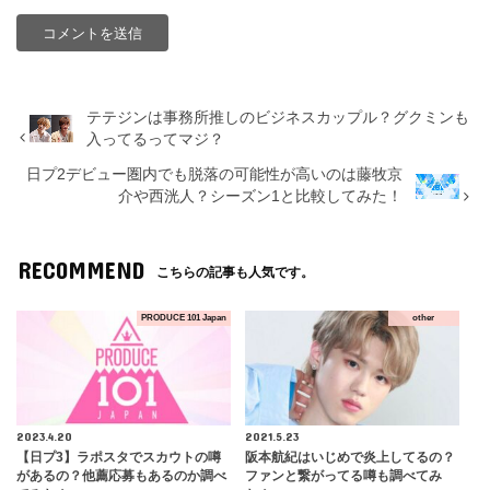
テテジンは事務所推しのビジネスカップル？グクミンも
入ってるってマジ？
日プ2デビュー圏内でも脱落の可能性が高いのは藤牧京
介や西洸人？シーズン1と比較してみた！
RECOMMEND
こちらの記事も人気です。
PRODUCE 101 Japan
other
2023.4.20
2021.5.23
【日プ3】ラポスタでスカウトの噂
阪本航紀はいじめで炎上してるの？
があるの？他薦応募もあるのか調べ
ファンと繋がってる噂も調べてみ