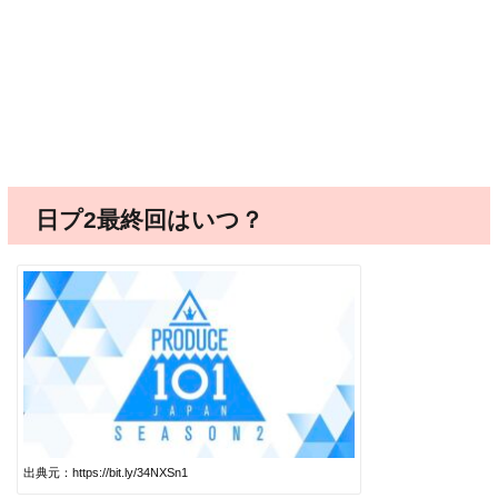
日プ2最終回はいつ？
出典元：https://bit.ly/34NXSn1