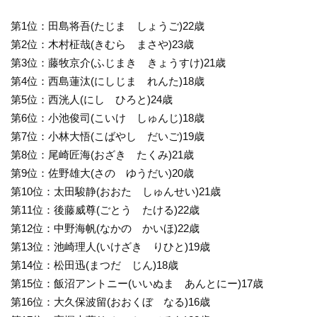
第1位：田島将吾(たじま しょうご)22歳
第2位：木村柾哉(きむら まさや)23歳
第3位：藤牧京介(ふじまき きょうすけ)21歳
第4位：西島蓮汰(にしじま れんた)18歳
第5位：西洸人(にし ひろと)24歳
第6位：小池俊司(こいけ しゅんじ)18歳
第7位：小林大悟(こばやし だいご)19歳
第8位：尾崎匠海(おざき たくみ)21歳
第9位：佐野雄大(さの ゆうだい)20歳
第10位：太田駿静(おおた しゅんせい)21歳
第11位：後藤威尊(ごとう たける)22歳
第12位：中野海帆(なかの かいほ)22歳
第13位：池崎理人(いけざき りひと)19歳
第14位：松田迅(まつだ じん)18歳
第15位：飯沼アントニー(いいぬま あんとにー)17歳
第16位：大久保波留(おおくぼ なる)16歳