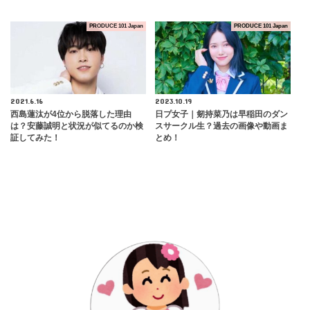
PRODUCE 101 Japan
PRODUCE 101 Japan
2021.6.16
2023.10.19
西島蓮汰が4位から脱落した理由
日プ女子｜剱持菜乃は早稲田のダン
は？安藤誠明と状況が似てるのか検
スサークル生？過去の画像や動画ま
証してみた！
とめ！