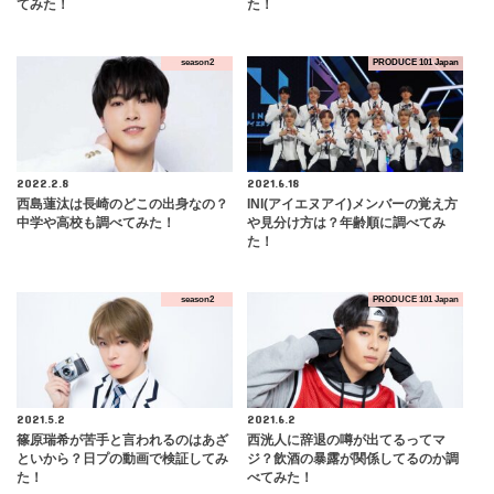
てみた！
た！
season2
PRODUCE 101 Japan
2022.2.8
2021.6.18
西島蓮汰は長崎のどこの出身なの？
INI(アイエヌアイ)メンバーの覚え方
中学や高校も調べてみた！
や見分け方は？年齢順に調べてみ
た！
season2
PRODUCE 101 Japan
2021.5.2
2021.6.2
篠原瑞希が苦手と言われるのはあざ
西洸人に辞退の噂が出てるってマ
といから？日プの動画で検証してみ
ジ？飲酒の暴露が関係してるのか調
た！
べてみた！