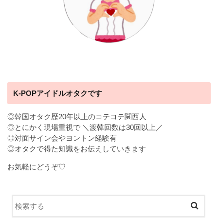
K-POPアイドルオタクです
◎韓国オタク歴20年以上のコテコテ関西人
◎とにかく現場重視で ＼渡韓回数は30回以上／
◎対面サイン会やヨントン経験有
◎オタクで得た知識をお伝えしていきます
お気軽にどうぞ♡