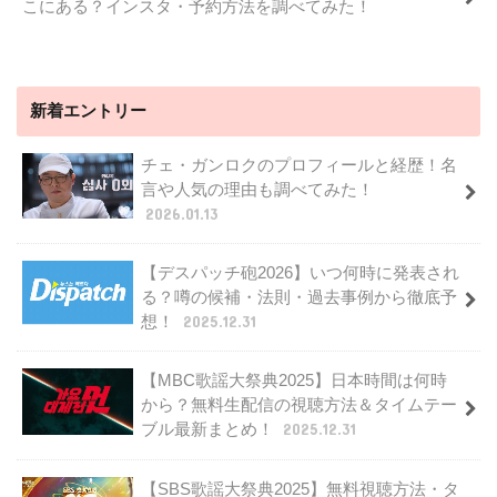
こにある？インスタ・予約方法を調べてみた！
新着エントリー
チェ・ガンロクのプロフィールと経歴！名
言や人気の理由も調べてみた！
2026.01.13
【デスパッチ砲2026】いつ何時に発表され
る？噂の候補・法則・過去事例から徹底予
想！
2025.12.31
【MBC歌謡大祭典2025】日本時間は何時
から？無料生配信の視聴方法＆タイムテー
ブル最新まとめ！
2025.12.31
【SBS歌謡大祭典2025】無料視聴方法・タ