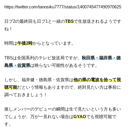
https://twitter.com/tanosiku7777/status/1400745477490970625
日プ2の最終回も日プ1と一緒の
TBS
で生放送されるようです
ね！
時間は
午後2時
からとなっています。
TBSは全国系列のテレビ放送局ですが、
秋田県・福井県・徳
島県・佐賀県
は映らない可能性があるそうです。
しかし、福井健・徳島県・佐賀県は
他の県の電波を拾って視
聴可能
だという情報もありますので、絶対見たい方は事前に
調べておきましょう！
推しメンバーのデビューの瞬間は生で見たいという方も多い
でしょうが、万が一見れない場合は
GYAO
でも視聴可能で
す。