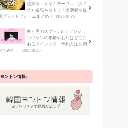
聴方法・タイムテーブル（タイ
テ）速報やセトリ！出演者や視
聴プラットフォームまとめ！
2025.12.25
白と黒のスプーン2 ｜ソンジョ
ンウォンの年齢やお店はどこに
ある？インスタ・予約方法を調
べてみた！
2025.12.23
ヨントン情報↓