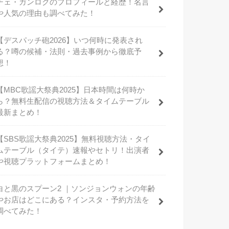
チェ・ガンロクのプロフィールと経歴！名言
や人気の理由も調べてみた！
【デスパッチ砲2026】いつ何時に発表され
る？噂の候補・法則・過去事例から徹底予
想！
【MBC歌謡大祭典2025】日本時間は何時か
ら？無料生配信の視聴方法＆タイムテーブル
最新まとめ！
【SBS歌謡大祭典2025】無料視聴方法・タイ
ムテーブル（タイテ）速報やセトリ！出演者
や視聴プラットフォームまとめ！
白と黒のスプーン2 ｜ソンジョンウォンの年齢
やお店はどこにある？インスタ・予約方法を
調べてみた！