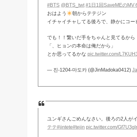
#BTS
@BTS_twt
#1日1回SaveMEのM
おはよう
朝からテテジン
イチャイチャしてる後ろで、静かにコー
でも！！繋いだ手をちゃんと見てるから！ん
「、ヒョンの本命は俺だから」
とか思ってるかな
pic.twitter.com/L7KU
— 진-1204-마도카 (@JinMadoka0412)
Ja
ユンギさんごめんなさい。後ろの2人が
テテ
#jintete
#tejin
pic.twitter.com/Gf7U3g