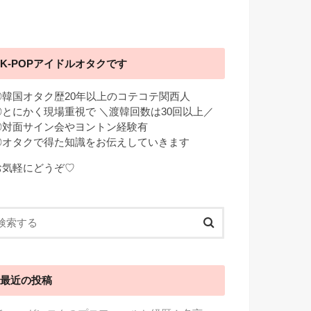
K-POPアイドルオタクです
◎韓国オタク歴20年以上のコテコテ関西人
◎とにかく現場重視で ＼渡韓回数は30回以上／
◎対面サイン会やヨントン経験有
◎オタクで得た知識をお伝えしていきます
お気軽にどうぞ♡
最近の投稿