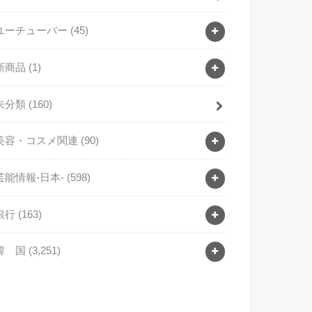
ユーチューバー
(45)
新商品
(1)
未分類
(160)
美容・コスメ関連
(90)
芸能情報-日本-
(598)
銀行
(163)
韓 国
(3,251)