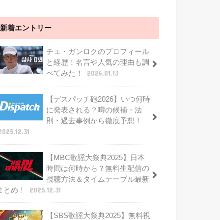
新着エントリー
チェ・ガンロクのプロフィール
と経歴！名言や人気の理由も調
べてみた！
2026.01.13
【デスパッチ砲2026】いつ何時
に発表される？噂の候補・法
則・過去事例から徹底予想！
2025.12.31
【MBC歌謡大祭典2025】日本
時間は何時から？無料生配信の
視聴方法＆タイムテーブル最新
まとめ！
2025.12.31
【SBS歌謡大祭典2025】無料視