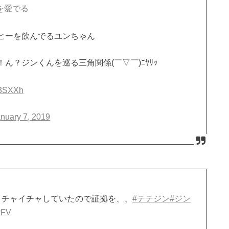
Vを愛でる
ヒーを飲んでるユンちゃん
？ジンくんを巡る三角関係(￣▽￣)ﾆﾔﾘｯ
H3SXXh
nuary 7, 2019
イチャイチャしていたので証拠を、、
#テテジン
#ジン
lrFV