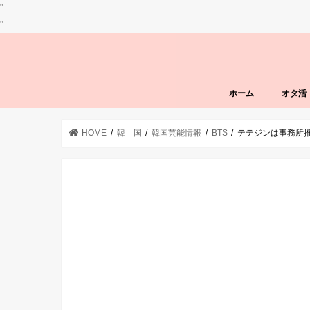
"
"
ホーム
オタ活
HOME
韓 国
韓国芸能情報
BTS
テテジンは事務所