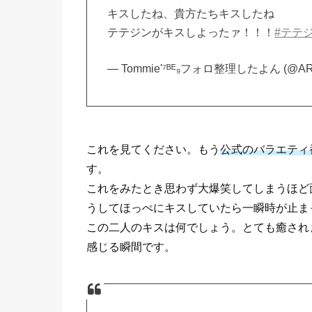
キスしたね、貴方たちキスしたね
テテジンがキスしよったァ！！！
#テテ
— Tommie'⁷ᴮᴱ₉フォロ整理したよん (@AR
これを見てください。もう
公式のバラエティ
す。
これをみたとき思わず大爆笑してしまうほど
うしてほっぺにキスしていたら一瞬時が止ま
この二人のキスは何でしょう。とても癒され
感じる瞬間です。