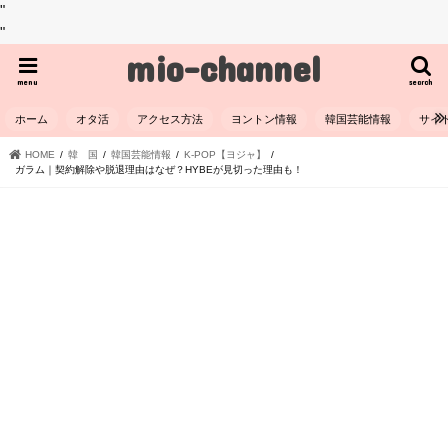
"
"
mio-channel
menu
search
ホーム
オタ活
アクセス方法
ヨントン情報
韓国芸能情報
サイ
HOME
韓 国
韓国芸能情報
K-POP【ヨジャ】
ガラム｜契約解除や脱退理由はなぜ？HYBEが見切った理由も！