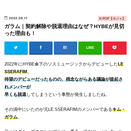
2022.08.17
K-POP【ヨジャ】
ガラム｜契約解除や脱退理由はなぜ？HYBEが見切
った理由も！
LINE
2022年にHYBE傘下のソスミュージックからデビューした
LE
SSERAFIM
。
待望のデビューだったものの、残念ながらある議論が提起さ
れメンバーが
早くも脱退
してしまうという事態が発生しましたね。
その渦中にいたのが元LE SSERAFIMのメンバーである
キム・
ガラム
。