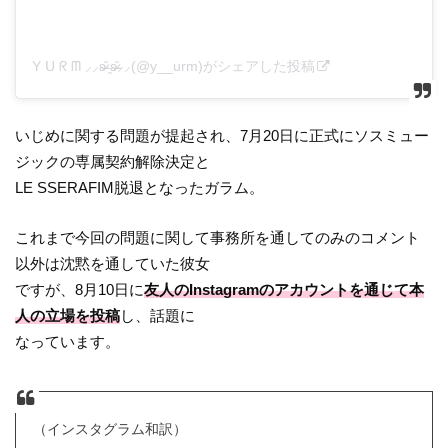
Y ᑌ ᖇ ᗰ ⸝⸝ʚ̴̶̷̆ ̯ʚ̴̶̷̆⸝⸝(@y__urm)がシェアした投稿
いじめに関する問題が提起され、7月20日に正式にソスミュー
ジックの専属契約解除決定と
LE SSERAFIM脱退となったガラム。
これまで今回の問題に関して事務所を通してのみのコメント
以外は沈黙を通していた彼女
ですが、8月10日に
友人のInstagramのアカウントを通じて本
人の立場を投稿
し、話題に
なっています。
（インスタグラム和訳）