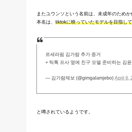
またユウンソという名前は、未成年のためか
本名は、
tiktokに映っていたモデルを目指
르세라핌 김가람 추가 증거
+ 틱톡 프사 옆에 친구 모델 준비하는 
— 김가람제보 (@gimgalamjebo)
April 6,
と噂されているようです。