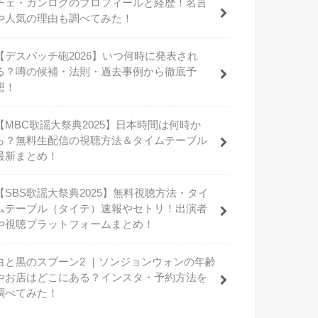
チェ・ガンロクのプロフィールと経歴！名言
や人気の理由も調べてみた！
【デスパッチ砲2026】いつ何時に発表され
る？噂の候補・法則・過去事例から徹底予
想！
【MBC歌謡大祭典2025】日本時間は何時か
ら？無料生配信の視聴方法＆タイムテーブル
最新まとめ！
【SBS歌謡大祭典2025】無料視聴方法・タイ
ムテーブル（タイテ）速報やセトリ！出演者
や視聴プラットフォームまとめ！
白と黒のスプーン2 ｜ソンジョンウォンの年齢
やお店はどこにある？インスタ・予約方法を
調べてみた！