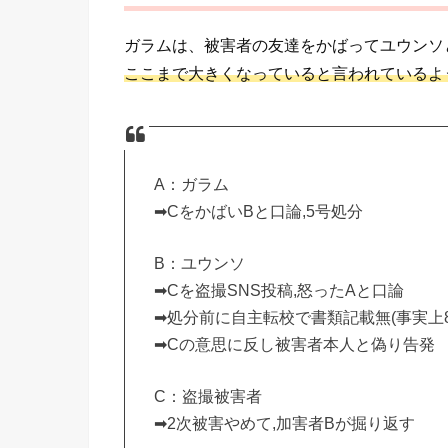
ガラムは、被害者の友達をかばってユウンソ
ここまで大きくなっていると言われているよ
A：ガラム
➡︎CをかばいBと口論,5号処分
B：ユウンソ
➡︎Cを盗撮SNS投稿,怒ったAと口論
➡︎処分前に自主転校で書類記載無(事実上8o
➡︎Cの意思に反し被害者本人と偽り告発
C：盗撮被害者
➡︎2次被害やめて,加害者Bが掘り返す