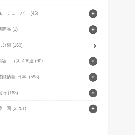
ユーチューバー
(45)
新商品
(1)
未分類
(160)
美容・コスメ関連
(90)
芸能情報-日本-
(598)
銀行
(163)
韓 国
(3,251)