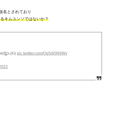
仮名とされており
してるキムユンソではないか？
김윤서입니다
pic.twitter.com/Og5j65R6Wy
 2022