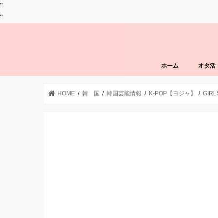
"
"
ホーム
オタ活
HOME
韓 国
韓国芸能情報
K-POP【ヨジャ】
GIR