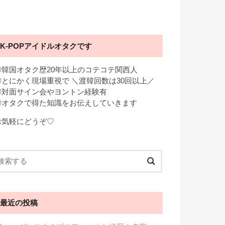
K-POPアイドルオタクです
◎韓国オタク歴20年以上のコテコテ関西人
◎とにかく現場重視で ＼渡韓回数は30回以上／
◎対面サイン会やヨントン経験有
◎オタクで得た知識をお伝えしていきます
お気軽にどうぞ♡
最近の投稿