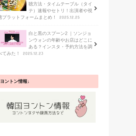
聴方法・タイムテーブル（タイ
テ）速報やセトリ！出演者や視
聴プラットフォームまとめ！
2025.12.25
白と黒のスプーン2 ｜ソンジョ
ンウォンの年齢やお店はどこに
ある？インスタ・予約方法を調
べてみた！
2025.12.23
ヨントン情報↓