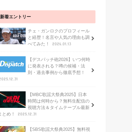
新着エントリー
チェ・ガンロクのプロフィール
と経歴！名言や人気の理由も調
べてみた！
2026.01.13
【デスパッチ砲2026】いつ何時
に発表される？噂の候補・法
則・過去事例から徹底予想！
2025.12.31
【MBC歌謡大祭典2025】日本
時間は何時から？無料生配信の
視聴方法＆タイムテーブル最新
まとめ！
2025.12.31
【SBS歌謡大祭典2025】無料視