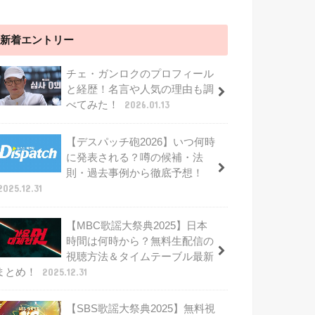
新着エントリー
チェ・ガンロクのプロフィール
と経歴！名言や人気の理由も調
べてみた！
2026.01.13
【デスパッチ砲2026】いつ何時
に発表される？噂の候補・法
則・過去事例から徹底予想！
2025.12.31
【MBC歌謡大祭典2025】日本
時間は何時から？無料生配信の
視聴方法＆タイムテーブル最新
まとめ！
2025.12.31
【SBS歌謡大祭典2025】無料視