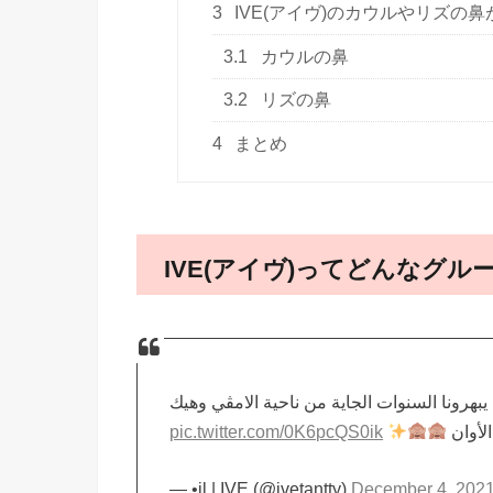
3
IVE(アイヴ)のカウルやリズの
3.1
カウルの鼻
3.2
リズの鼻
4
まとめ
IVE(アイヴ)ってどんなグル
يبهرونا السنوات الجاية من ناحية الامڤي وهيك
pic.twitter.com/0K6pcQS0ik
لأوان
— •il | IVE (@ivetantty)
December 4, 202