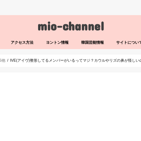
mio-channel
アクセス方法
ヨントン情報
韓国芸能情報
サイトについ
LS他
IVE(アイヴ)整形してるメンバーがいるってマジ？カウルやリズの鼻が怪しい