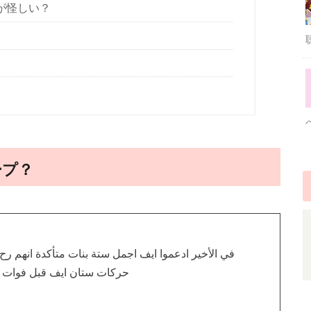
鼻が怪しい？
ープ？
في الأخير ادعموا ايف اجمل ستة بنات متأكدة انهم رح 
حركات ستان ايف قبل فوات ا
1