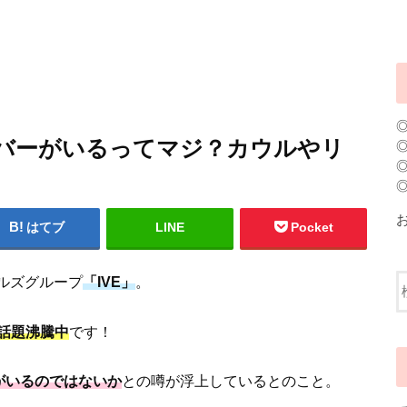
メンバーがいるってマジ？カウルやリ
はてブ
LINE
Pocket
ルズグループ
「IVE」
。
話題沸騰中
です！
がいるのではないか
との噂が浮上しているとのこと。