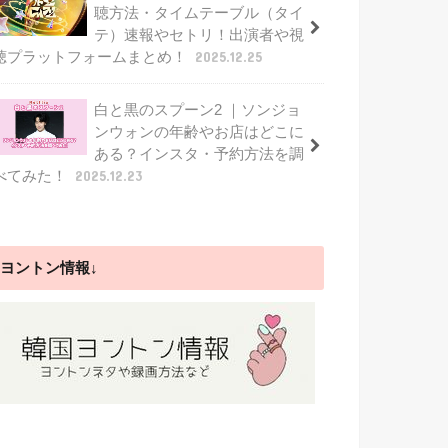
聴方法・タイムテーブル（タイ
テ）速報やセトリ！出演者や視
聴プラットフォームまとめ！
2025.12.25
白と黒のスプーン2 ｜ソンジョ
ンウォンの年齢やお店はどこに
ある？インスタ・予約方法を調
べてみた！
2025.12.23
ヨントン情報↓