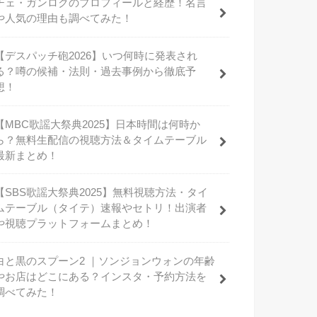
チェ・ガンロクのプロフィールと経歴！名言
や人気の理由も調べてみた！
【デスパッチ砲2026】いつ何時に発表され
る？噂の候補・法則・過去事例から徹底予
想！
【MBC歌謡大祭典2025】日本時間は何時か
ら？無料生配信の視聴方法＆タイムテーブル
最新まとめ！
【SBS歌謡大祭典2025】無料視聴方法・タイ
ムテーブル（タイテ）速報やセトリ！出演者
や視聴プラットフォームまとめ！
白と黒のスプーン2 ｜ソンジョンウォンの年齢
やお店はどこにある？インスタ・予約方法を
調べてみた！