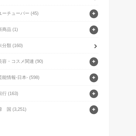
ユーチューバー
(45)
新商品
(1)
未分類
(160)
美容・コスメ関連
(90)
芸能情報-日本-
(598)
銀行
(163)
韓 国
(3,251)