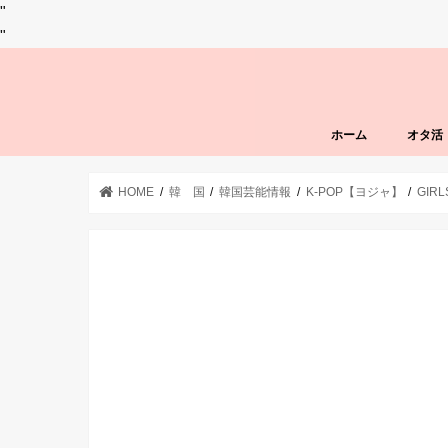
"
"
ホーム
オタ活
HOME
韓 国
韓国芸能情報
K-POP【ヨジャ】
GIR