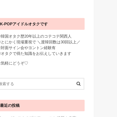
K-POPアイドルオタクです
◎韓国オタク歴20年以上のコテコテ関西人
◎とにかく現場重視で ＼渡韓回数は30回以上／
◎対面サイン会やヨントン経験有
◎オタクで得た知識をお伝えしていきます
お気軽にどうぞ♡
最近の投稿