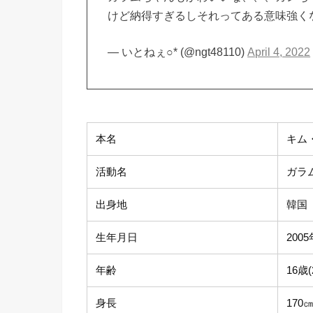
けど納得すぎるしそれってある意味強く
— いとねぇ○* (@ngt48110)
April 4, 2022
本名
キム
活動名
ガラ
出身地
韓国
生年月日
200
年齢
16歳
身長
170