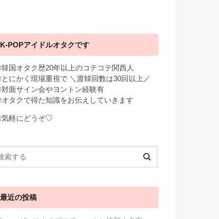
K-POPアイドルオタクです
◎韓国オタク歴20年以上のコテコテ関西人
◎とにかく現場重視で ＼渡韓回数は30回以上／
◎対面サイン会やヨントン経験有
◎オタクで得た知識をお伝えしていきます
お気軽にどうぞ♡
最近の投稿