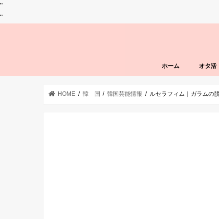
"
"
ホーム
オタ活
HOME
韓 国
韓国芸能情報
ルセラフィム｜ガラムの