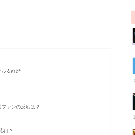
ール＆経歴
国ファンの反応は？
応は？