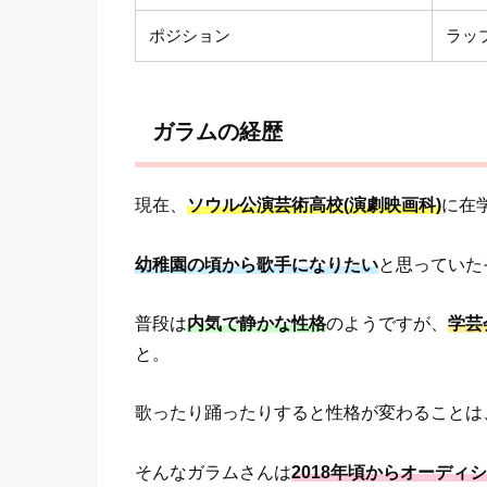
ポジション
ラッ
ガラムの経歴
現在、
ソウル公演芸術高校(演劇映画科)
に在
幼稚園の頃から歌手になりたい
と思っていた
普段は
内気で静かな性格
のようですが、
学芸
と。
歌ったり踊ったりすると性格が変わることは
そんなガラムさんは
2018年頃からオーディ