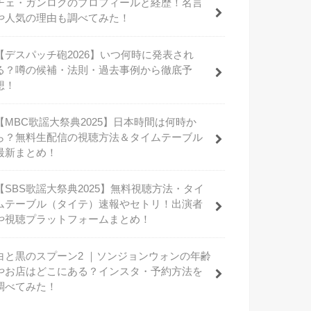
チェ・ガンロクのプロフィールと経歴！名言
や人気の理由も調べてみた！
【デスパッチ砲2026】いつ何時に発表され
る？噂の候補・法則・過去事例から徹底予
想！
【MBC歌謡大祭典2025】日本時間は何時か
ら？無料生配信の視聴方法＆タイムテーブル
最新まとめ！
【SBS歌謡大祭典2025】無料視聴方法・タイ
ムテーブル（タイテ）速報やセトリ！出演者
や視聴プラットフォームまとめ！
白と黒のスプーン2 ｜ソンジョンウォンの年齢
やお店はどこにある？インスタ・予約方法を
調べてみた！