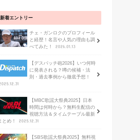
新着エントリー
チェ・ガンロクのプロフィール
と経歴！名言や人気の理由も調
べてみた！
2026.01.13
【デスパッチ砲2026】いつ何時
に発表される？噂の候補・法
則・過去事例から徹底予想！
2025.12.31
【MBC歌謡大祭典2025】日本
時間は何時から？無料生配信の
視聴方法＆タイムテーブル最新
まとめ！
2025.12.31
【SBS歌謡大祭典2025】無料視