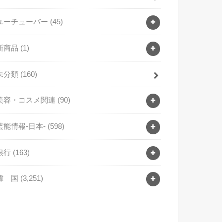
ユーチューバー
(45)
新商品
(1)
未分類
(160)
美容・コスメ関連
(90)
芸能情報-日本-
(598)
銀行
(163)
韓 国
(3,251)