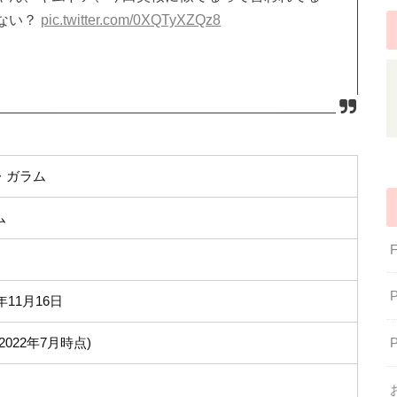
ない？
pic.twitter.com/0XQTyXZQz8
・ガラム
ム
5年11月16日
(2022年7月時点)
㎝