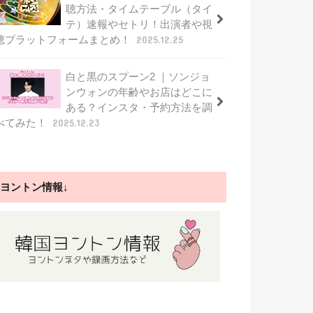
聴方法・タイムテーブル（タイ
テ）速報やセトリ！出演者や視
聴プラットフォームまとめ！
2025.12.25
白と黒のスプーン2 ｜ソンジョ
ンウォンの年齢やお店はどこに
ある？インスタ・予約方法を調
べてみた！
2025.12.23
ヨントン情報↓