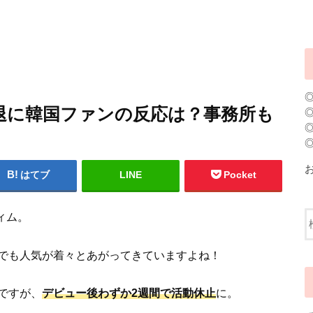
退に韓国ファンの反応は？事務所も
はてブ
LINE
Pocket
ィム。
でも人気が着々とあがってきていますよね！
ですが、
デビュー後わずか2週間で活動休止
に。