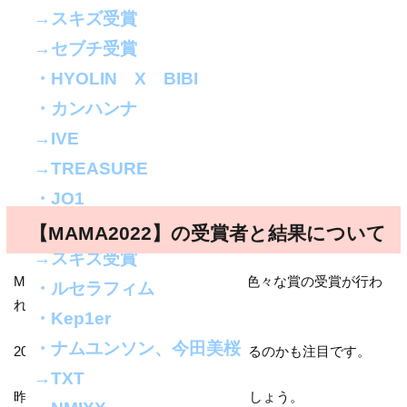
→スキズ受賞
→セブチ受賞
・HYOLIN X BIBI
・カンハンナ
→IVE
→TREASURE
・JO1
・ガビ
【MAMA2022】の受賞者と結果について
→スキズ受賞
MAMAは、音楽授賞式なのでもちろん色々な賞の受賞が行わ
・ルセラフィム
れます。
・Kep1er
・ナムユンソン、今田美桜
2022年のMAMAは、誰がどんな賞を取るのかも注目です。
→TXT
昨年の受賞者/結果と合わせて見て見ましょう。