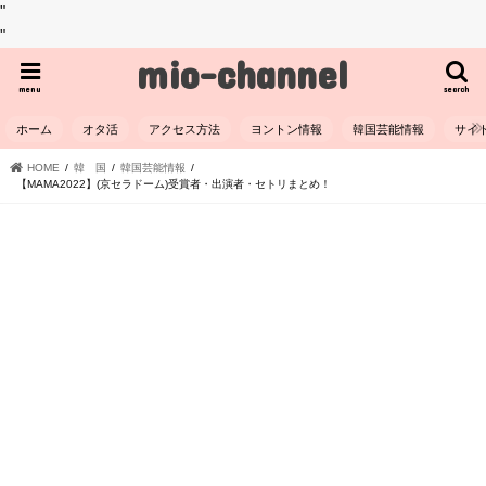
"
"
mio-channel
menu
search
ホーム
オタ活
アクセス方法
ヨントン情報
韓国芸能情報
サイ
HOME
韓 国
韓国芸能情報
【MAMA2022】(京セラドーム)受賞者・出演者・セトリまとめ！