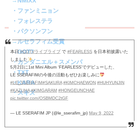
→NMIXX
・ファンミニョン
【MAMA2022】(予想)受賞者
・フォレステラ
・パクソンフン
→ルセラフィム受賞
→GOT7
本日
#CDTVライブライブ
で
#FEARLESS
を日本初披露いた
しました
・カンダニエル＋スメンパ
5月2日に1st Mini Album ‘FEARLESS’でデビューした、
・TXT
LE SSERAFIMの今後の活動もぜひお楽しみに
・KARA
#LE_SSERAFIM
#SAKURA
#KIMCHAEWON
#HUHYUNJIN
#KAZUHA
#KIMGARAM
#HONGEUNCHAE
・スキズ
pic.twitter.com/OSBMDC2tGF
— LE SSERAFIM JP (@le_sserafim_jp)
May 9, 2022