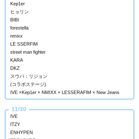
Kep1er
ヒョリン
BIBI
forestella
nmixx
LE SSERFIM
street man fighter
KARA
DKZ
スウパ：リジョン
(コラボステージ)
IVE ×Kep1er × NMIXX × LESSERAFIM × New Jeans
11/30
IVE
ITZY
ENHYPEN