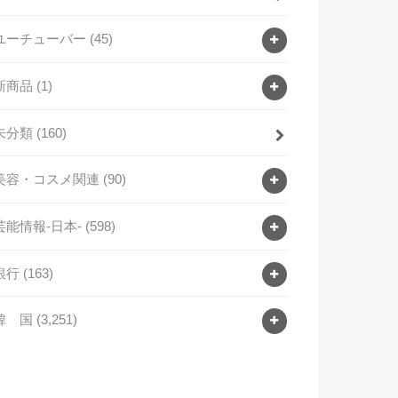
ユーチューバー
(45)
新商品
(1)
未分類
(160)
美容・コスメ関連
(90)
芸能情報-日本-
(598)
銀行
(163)
韓 国
(3,251)