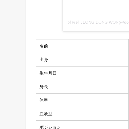
정동원 JEONG DONG WON(@d
名前
出身
生年月日
身長
体重
血液型
ポジション