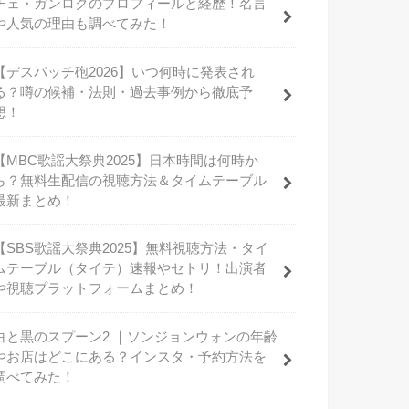
チェ・ガンロクのプロフィールと経歴！名言
や人気の理由も調べてみた！
【デスパッチ砲2026】いつ何時に発表され
る？噂の候補・法則・過去事例から徹底予
想！
【MBC歌謡大祭典2025】日本時間は何時か
ら？無料生配信の視聴方法＆タイムテーブル
最新まとめ！
【SBS歌謡大祭典2025】無料視聴方法・タイ
ムテーブル（タイテ）速報やセトリ！出演者
や視聴プラットフォームまとめ！
白と黒のスプーン2 ｜ソンジョンウォンの年齢
やお店はどこにある？インスタ・予約方法を
調べてみた！