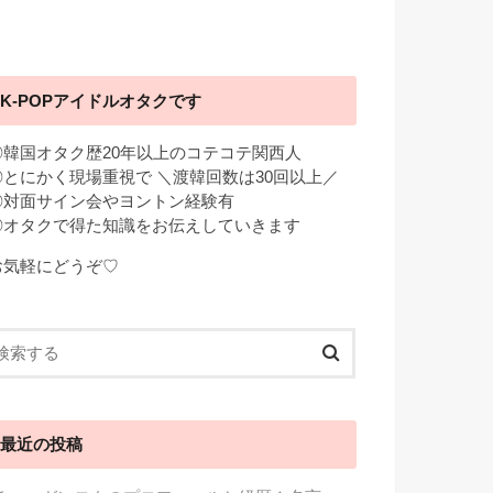
K-POPアイドルオタクです
◎韓国オタク歴20年以上のコテコテ関西人
◎とにかく現場重視で ＼渡韓回数は30回以上／
◎対面サイン会やヨントン経験有
◎オタクで得た知識をお伝えしていきます
お気軽にどうぞ♡
最近の投稿