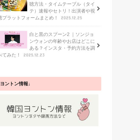
聴方法・タイムテーブル（タイ
テ）速報やセトリ！出演者や視
聴プラットフォームまとめ！
2025.12.25
白と黒のスプーン2 ｜ソンジョ
ンウォンの年齢やお店はどこに
ある？インスタ・予約方法を調
べてみた！
2025.12.23
ヨントン情報↓