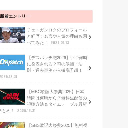
新着エントリー
チェ・ガンロクのプロフィール
と経歴！名言や人気の理由も調
べてみた！
2026.01.13
【デスパッチ砲2026】いつ何時
に発表される？噂の候補・法
則・過去事例から徹底予想！
2025.12.31
【MBC歌謡大祭典2025】日本
時間は何時から？無料生配信の
視聴方法＆タイムテーブル最新
まとめ！
2025.12.31
【SBS歌謡大祭典2025】無料視