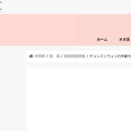
"
"
ホーム
オタ活
HOME
韓 国
韓国芸能情報
チョンドンウォンの年齢