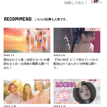
比較してみた！
RECOMMEND
こちらの記事も人気です。
脱出おひとり島
ドラマ
2022.1.5
2023.6.16
脱出おひとり島｜全話ネタバレや感
【The Idol】どこで見れていつから
想をまとめ！出演者の職業も調べて
配信なの？あらすじや評価も調べ
みた！
て…
ネットフリックス
GIRLS他
2022.2.18
2020.2.13