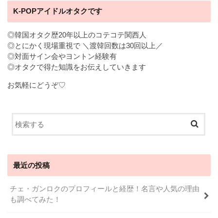
K-POPアイドルオタクです
◎韓国オタク歴20年以上のコテコテ関西人
◎とにかく現場重視で ＼渡韓回数は30回以上／
◎対面サイン会やヨントン経験有
◎オタクで得た知識をお伝えしていきます
お気軽にどうぞ♡
最近の投稿
チェ・ガンロクのプロフィールと経歴！名言や人気の理由
も調べてみた！