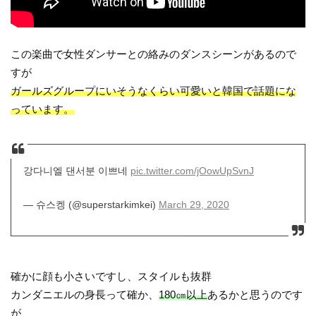
この楽曲で女性ダンサーとの絡みのダンスシーンがあるので
すが
ガールズグループにいそうなくらい可愛いと韓国で話題にな
っています。
강다니엘 댄서분 이쁘네
pic.twitter.com/jOowUpSvnJ
— 슈스켕 (@superstarkimkei)
March 29, 2020
確かに顔も小さいですし、スタイルも抜群
カンダニエルの身長って確か、
180㎝以上
あるかと思うのです
が