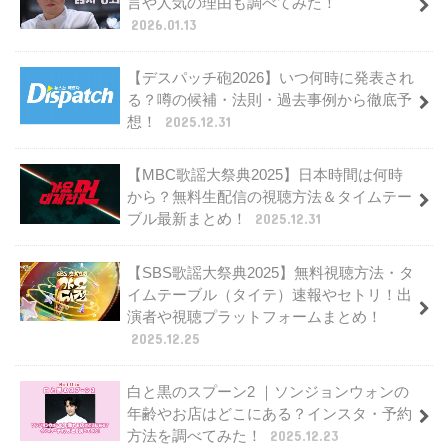
言や人気の理由も調べてみた！
2026.01.13
【デスパッチ砲2026】いつ何時に発表され
る？噂の候補・法則・過去事例から徹底予
想！
2025.12.31
【MBC歌謡大祭典2025】日本時間は何時
から？無料生配信の視聴方法＆タイムテー
ブル最新まとめ！
2025.12.31
【SBS歌謡大祭典2025】無料視聴方法・タ
イムテーブル（タイテ）速報やセトリ！出
演者や視聴プラットフォームまとめ！
2025.12.25
白と黒のスプーン2 ｜ソンジョンウォンの
年齢やお店はどこにある？インスタ・予約
方法を調べてみた！
2025.12.23