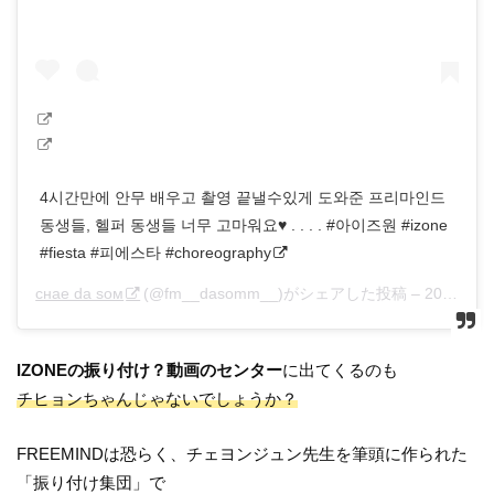
4시간만에 안무 배우고 촬영 끝낼수있게 도와준 프리마인드
동생들, 헬퍼 동생들 너무 고마워요♥️ . . . . #아이즈원 #izone
#fiesta #피에스타 #choreography
снае dа sом
(@fm__dasomm__)がシェアした投稿 –
2020年 2月月22日午前6時03分PST
IZONEの振り付け？動画のセンター
に出てくるのも
チヒョンちゃんじゃないでしょうか？
FREEMINDは恐らく、チェヨンジュン先生を筆頭に作られた
「振り付け集団」で