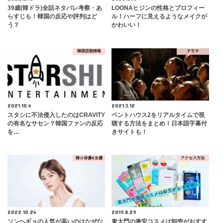
39歳(韓ドラ)全話ネタバレ考察・あ
LOONAヒジンの性格とプロフィー
らすじも！韓国の反応や評判はど
ル！ハーフに見えるようなメイクが
う？
かわいい！
韓国芸能情報
ドラマ
2021.10.4
2021.3.12
スタシに不法侵入したのはCRAVITY
ペントハウス2をリアルタイムで視
の有名なサセン？韓国ファンの反応
聴する方法をまとめ！日本語字幕付
を…
きサイトも！
韓☆俳優&女優
アクセス方法
2022.10.24
2019.8.29
ソンヘギョの人気が高いのはなぜな
東大門の激安コスメは卸売がおすす