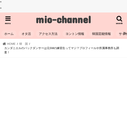
"
"
mio-channel
menu
search
ホーム
オタ活
アクセス方法
ヨントン情報
韓国芸能情報
サイ
HOME
韓 国
カンダニエルのバックダンサーは元SMの練習生ってマジ？プロフィールや所属事務所も調
査！