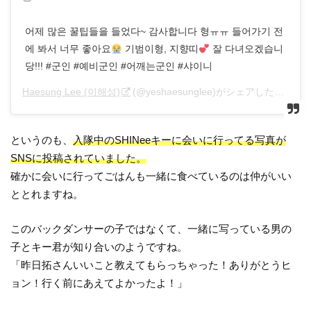
어제 많은 꿀팁들을 들었다~ 감사합니다 형ㅠㅠ 들어가기 전
에 봐서 너무 좋아요
기범이형, 지향띠
잘 다녀오겠습니
당!!! #군인 #예비군인 #어깨는군인 #샤이니
Haesung Lee (이해성)
(@yeshaesunglee)がシェアした投稿 –
というのも、
入隊中のSHINeeキーに会いに行ってる写真が
SNSに投稿されていました。
確かに会いに行ってごはんも一緒に食べているのは仲がいい
ととれますね。
このバックダンサーの子ではなくて、一緒に写っている男の
子とキー君が知り合いのようですね。
「昨日拓さんいいこと教えてもらっちゃった！ありがとうヒ
ョン！行く前にあえてよかったよ！」