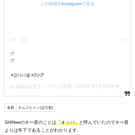
この投稿をInstagramで見る
#강다니엘 #2U
@
sk8soxer
がシェアした投稿 –
2020年 3月月26日午前4時40分PDT
名前
キムジヒャン(김지향)
SHINeeのキー君のことは
「オッパ」
と呼んでいたのでキー君
よりは年下であることがわかります。