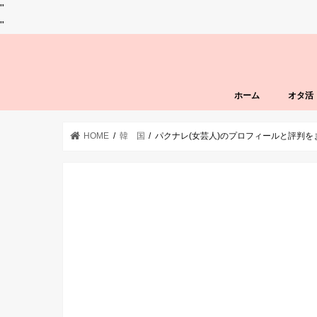
"
"
ホーム
オタ活
HOME
韓 国
パクナレ(女芸人)のプロフィールと評判