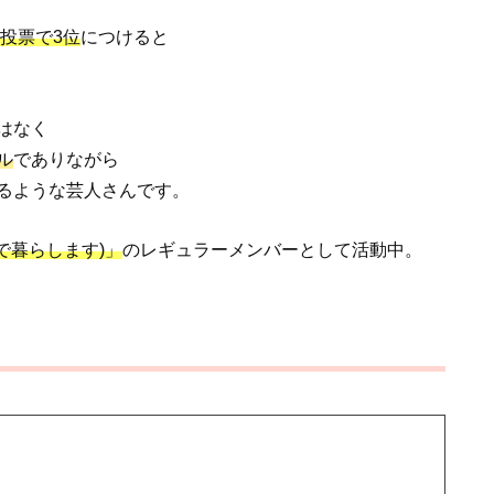
気投票で3位
につけると
。
はなく
ル
でありながら
るような芸人さんです。
で暮らします)」
のレギュラーメンバーとして活動中。