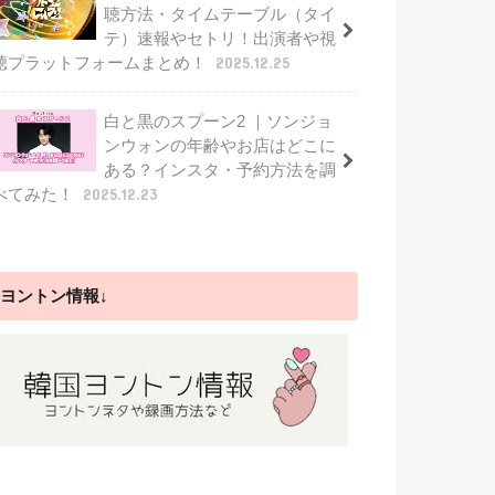
聴方法・タイムテーブル（タイ
テ）速報やセトリ！出演者や視
聴プラットフォームまとめ！
2025.12.25
白と黒のスプーン2 ｜ソンジョ
ンウォンの年齢やお店はどこに
ある？インスタ・予約方法を調
べてみた！
2025.12.23
ヨントン情報↓