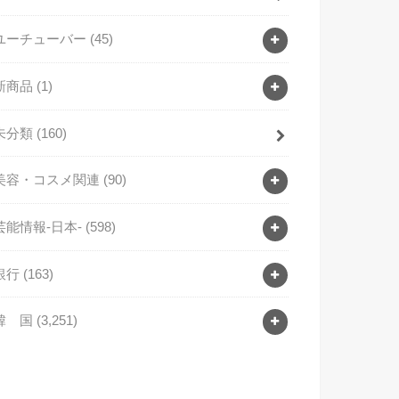
ユーチューバー
(45)
新商品
(1)
未分類
(160)
美容・コスメ関連
(90)
芸能情報-日本-
(598)
銀行
(163)
韓 国
(3,251)