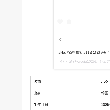
#kbs #스탠드업 #11월16일 #쉿
나래 박
(@wooju1025)がシ
名前
パク
出身
韓国
生年月日
198