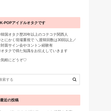
K-POPアイドルオタクです
◎韓国オタク歴20年以上のコテコテ関西人
◎とにかく現場重視で ＼渡韓回数は30回以上／
◎対面サイン会やヨントン経験有
◎オタクで得た知識をお伝えしていきます
お気軽にどうぞ♡
最近の投稿