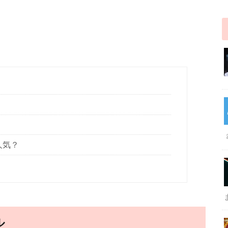
人気？
ル