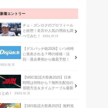
新着エントリー
チェ・ガンロクのプロフィール
と経歴！名言や人気の理由も調
べてみた！
2026.01.13
【デスパッチ砲2026】いつ何時
に発表される？噂の候補・法
則・過去事例から徹底予想！
2025.12.31
【MBC歌謡大祭典2025】日本
時間は何時から？無料生配信の
視聴方法＆タイムテーブル最新
まとめ！
2025.12.31
【SBS歌謡大祭典2025】無料視