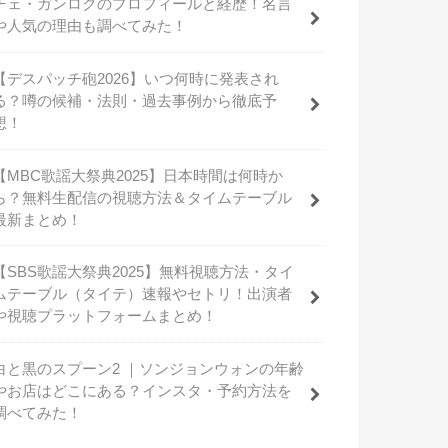
チェ・ガンロクのプロフィールと経歴！名言
や人気の理由も調べてみた！
【デスパッチ砲2026】いつ何時に発表され
る？噂の候補・法則・過去事例から徹底予
想！
【MBC歌謡大祭典2025】日本時間は何時か
ら？無料生配信の視聴方法＆タイムテーブル
最新まとめ！
【SBS歌謡大祭典2025】無料視聴方法・タイ
ムテーブル（タイテ）速報やセトリ！出演者
や視聴プラットフォームまとめ！
白と黒のスプーン2 ｜ソンジョンウォンの年齢
やお店はどこにある？インスタ・予約方法を
調べてみた！