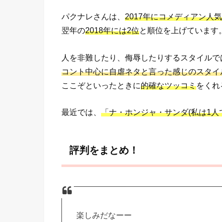
パクナレさんは、
2017年にコメディアン人
翌年の
2018年には2位
と順位を上げています
人を非難したり、侮辱したりするスタイルで
コント中心に自虐ネタと言った感じのスタイ
ここぞといったときに
的確なツッコミ
をくれ
最近では、
「ナ・ホンジャ・サンダ(私は1人
評判をまとめ！
楽しみだなーー