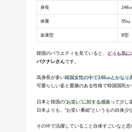
身長
148
体重
55㎏
血液型
B型
韓国のバラエティを見ていると、
どうも気に
パクナレさん
です。
高身長が多い
韓国女性の中で148㎝とかなり
可愛らしい姿と愛嬌のある性格で韓国国民か
日本と韓国の
“お笑い”に対する感覚
って少し
日本よりも、“お笑い番組”というもの自体少
その中で活躍していること自体すごいなと思