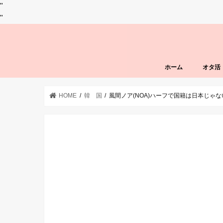
"
"
ホーム
オタ活
HOME
韓 国
風間ノア(NOA)ハーフで国籍は日本じゃ