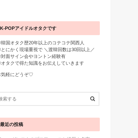
K-POPアイドルオタクです
◎韓国オタク歴20年以上のコテコテ関西人
◎とにかく現場重視で ＼渡韓回数は30回以上／
◎対面サイン会やヨントン経験有
◎オタクで得た知識をお伝えしていきます
お気軽にどうぞ♡
最近の投稿