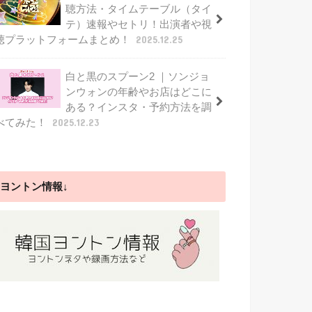
聴方法・タイムテーブル（タイ
テ）速報やセトリ！出演者や視
聴プラットフォームまとめ！
2025.12.25
白と黒のスプーン2 ｜ソンジョ
ンウォンの年齢やお店はどこに
ある？インスタ・予約方法を調
べてみた！
2025.12.23
ヨントン情報↓