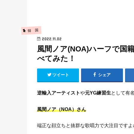
韓 国
2022.11.02
風間ノア(NOA)ハーフで
べてみた！
ツイート
シェア
逆輸入アーティスト
や
元YG練習生
として有
風間ノア（NOA）さん
端正な顔立ちと抜群な歌唱力で大注目ですよ