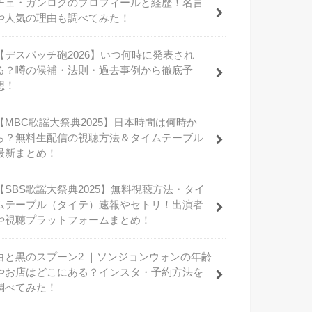
チェ・ガンロクのプロフィールと経歴！名言
や人気の理由も調べてみた！
【デスパッチ砲2026】いつ何時に発表され
る？噂の候補・法則・過去事例から徹底予
想！
【MBC歌謡大祭典2025】日本時間は何時か
ら？無料生配信の視聴方法＆タイムテーブル
最新まとめ！
【SBS歌謡大祭典2025】無料視聴方法・タイ
ムテーブル（タイテ）速報やセトリ！出演者
や視聴プラットフォームまとめ！
白と黒のスプーン2 ｜ソンジョンウォンの年齢
やお店はどこにある？インスタ・予約方法を
調べてみた！