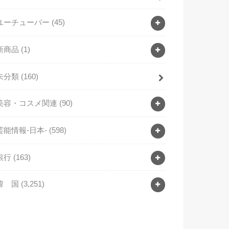
ユーチューバー
(45)
新商品
(1)
未分類
(160)
美容・コスメ関連
(90)
芸能情報-日本-
(598)
銀行
(163)
韓 国
(3,251)