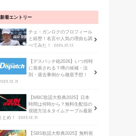
新着エントリー
チェ・ガンロクのプロフィール
と経歴！名言や人気の理由も調
べてみた！
2026.01.13
【デスパッチ砲2026】いつ何時
に発表される？噂の候補・法
則・過去事例から徹底予想！
2025.12.31
【MBC歌謡大祭典2025】日本
時間は何時から？無料生配信の
視聴方法＆タイムテーブル最新
まとめ！
2025.12.31
【SBS歌謡大祭典2025】無料視