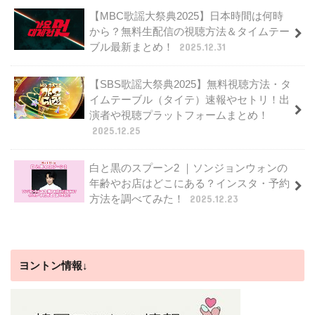
【MBC歌謡大祭典2025】日本時間は何時
から？無料生配信の視聴方法＆タイムテー
ブル最新まとめ！
2025.12.31
【SBS歌謡大祭典2025】無料視聴方法・タ
イムテーブル（タイテ）速報やセトリ！出
演者や視聴プラットフォームまとめ！
2025.12.25
白と黒のスプーン2 ｜ソンジョンウォンの
年齢やお店はどこにある？インスタ・予約
方法を調べてみた！
2025.12.23
ヨントン情報↓