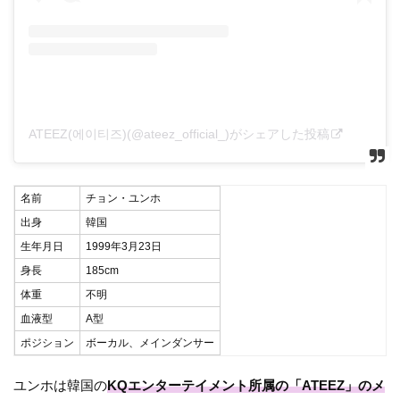
ATEEZ(에이티즈)(@ateez_official_)がシェアした投稿
名前
チョン・ユンホ
出身
韓国
生年月日
1999年3月23日
身長
185cm
体重
不明
血液型
A型
ポジション
ボーカル、メインダンサー
ユンホは韓国の
KQエンターテイメント所属の「ATEEZ」のメ