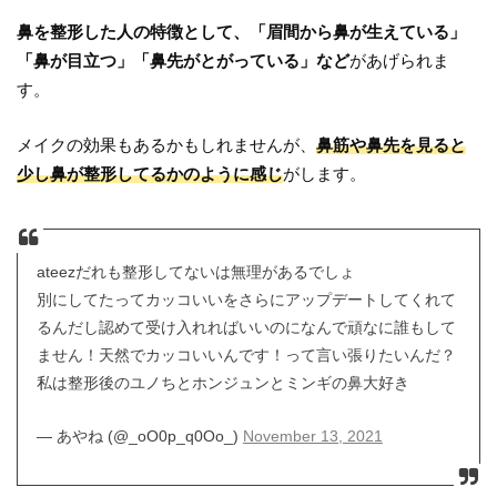
鼻を整形した人の特徴として、「眉間から鼻が生えている」
「鼻が目立つ」「鼻先がとがっている」など
があげられま
す。
メイクの効果もあるかもしれませんが、
鼻筋や鼻先を見ると
少し鼻が整形してるかのように感じ
がします。
ateezだれも整形してないは無理があるでしょ
別にしてたってカッコいいをさらにアップデートしてくれて
るんだし認めて受け入れればいいのになんで頑なに誰もして
ません！天然でカッコいいんです！って言い張りたいんだ？
私は整形後のユノちとホンジュンとミンギの鼻大好き
— あやね (@_oO0p_q0Oo_)
November 13, 2021