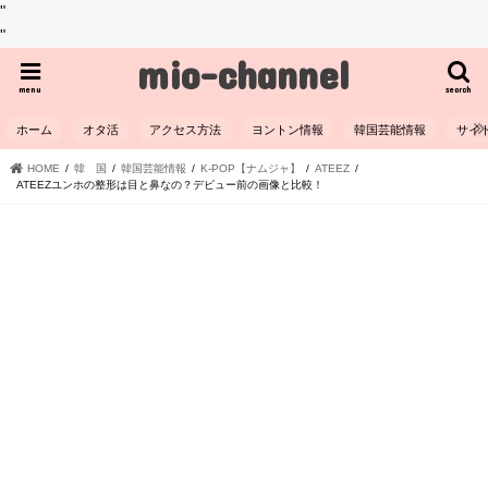
"
"
mio-channel
menu
search
ホーム
オタ活
アクセス方法
ヨントン情報
韓国芸能情報
サイ
HOME
韓 国
韓国芸能情報
K-POP【ナムジャ】
ATEEZ
ATEEZユンホの整形は目と鼻なの？デビュー前の画像と比較！