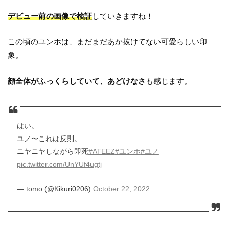
デビュー前の画像で検証
していきますね！
この頃のユンホは、まだまだあか抜けてない可愛らしい印
象。
顔全体がふっくらしていて、あどけなさ
も感じます。
はい。
ユノ〜これは反則。
ニヤニヤしながら即死
#ATEEZ
#ユンホ
#ユノ
pic.twitter.com/UnYUf4ugtj
— tomo (@Kikuri0206)
October 22, 2022