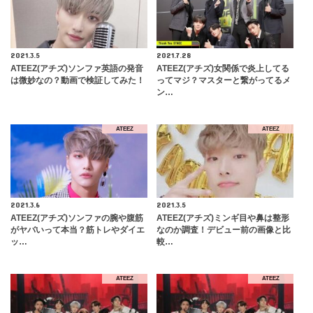
2021.3.5
2021.7.28
ATEEZ(アチズ)ソンファ英語の発音
ATEEZ(アチズ)女関係で炎上してる
は微妙なの？動画で検証してみた！
ってマジ？マスターと繋がってるメ
ン…
ATEEZ
ATEEZ
2021.3.6
2021.3.5
ATEEZ(アチズ)ソンファの腕や腹筋
ATEEZ(アチズ)ミンギ目や鼻は整形
がヤバいって本当？筋トレやダイエ
なのか調査！デビュー前の画像と比
ッ…
較…
ATEEZ
ATEEZ