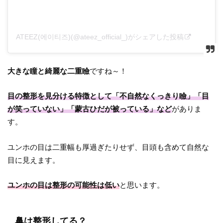
ATEEZ(에이티즈)(@ateez_official_)がシェアした投稿
大きな瞳と綺麗な二重瞼
ですね～！
目の整形を見分ける特徴として「不自然なくっきり瞼」「目
が笑っていない」「蒙古ひだが被っている」など
がありま
す。
ユンホの目は二重幅も厚過ぎたりせず、目頭も含めて自然な
目に見えます。
ユンホの目は整形の可能性は低い
と思います。
鼻は整形してる？