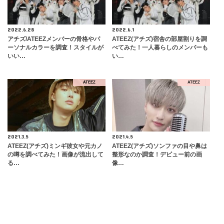
2022.6.28
2022.6.1
アチズ/ATEEZメンバーの骨格やパ
ATEEZ(アチズ)宿舎の部屋割りを調
ーソナルカラーを調査！スタイルが
べてみた！一人暮らしのメンバーも
いい…
い…
ATEEZ
ATEEZ
2021.3.5
2021.4.5
ATEEZ(アチズ)ミンギ彼女や元カノ
​ATEEZ(アチズ)ソンファの目や鼻は
の噂を調べてみた！画像が流出して
整形なのか調査！デビュー前の画
る…
像…