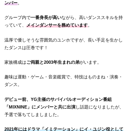
ンバー
。
グループ内で
一番身長が高い
ながら、高いダンススキルを持
っていて、
メインダンサーを務めています
。
温厚で優しそうな雰囲気のユンホですが、長い手足を生かし
たダンスは圧巻です！
家族構成は
ご両親と2003年生まれの弟
がいます。
趣味は運動・ゲーム・音楽鑑賞で、特技はものまね・演奏・
ダンス。
デビュー前、YG主催のサバイバルオーディション番組
「MIXNINE」にメンバーと共に出演
し話題になりましたが、
予選で落ちてしましました。
2021年にはドラマ「イミテーション」にイ・ユジン役として