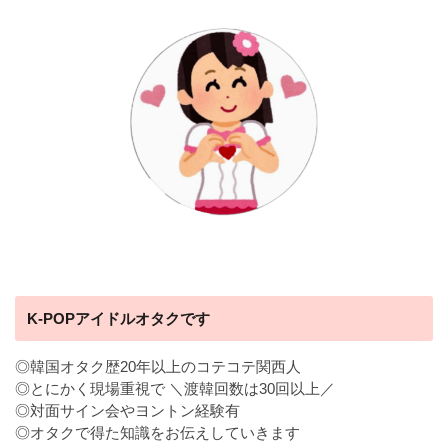
K-POPアイドルオタクです
◎韓国オタク歴20年以上のコテコテ関西人
◎とにかく現場重視で ＼渡韓回数は30回以上／
◎対面サイン会やヨントン経験有
◎オタクで得た知識をお伝えしていきます