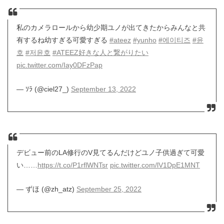
私のカメラロールから幼少期ユノが出てきたからみんなと共
有するね幼すぎる可愛すぎる
#ateez
#yunho
#에이티즈
#윤
호
#저윤호
#ATEEZ好きな人と繋がりたい
pic.twitter.com/Iay0DFzPap
— ｿﾗ (@ciel27_)
September 13, 2022
デビュー前のLA修行のV見てるんだけどユノ子供過ぎて可愛
い……
https://t.co/P1rflWNTsr
pic.twitter.com/lV1DpE1MNT
— ずほ (@zh_atz)
September 25, 2022