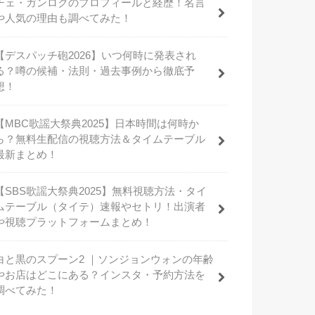
チェ・ガンロクのプロフィールと経歴！名言
や人気の理由も調べてみた！
【デスパッチ砲2026】いつ何時に発表され
る？噂の候補・法則・過去事例から徹底予
想！
【MBC歌謡大祭典2025】日本時間は何時か
ら？無料生配信の視聴方法＆タイムテーブル
最新まとめ！
【SBS歌謡大祭典2025】無料視聴方法・タイ
ムテーブル（タイテ）速報やセトリ！出演者
や視聴プラットフォームまとめ！
白と黒のスプーン2 ｜ソンジョンウォンの年齢
やお店はどこにある？インスタ・予約方法を
調べてみた！