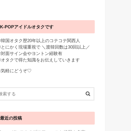
K-POPアイドルオタクです
◎韓国オタク歴20年以上のコテコテ関西人
◎とにかく現場重視で ＼渡韓回数は30回以上／
◎対面サイン会やヨントン経験有
◎オタクで得た知識をお伝えしていきます
お気軽にどうぞ♡
最近の投稿