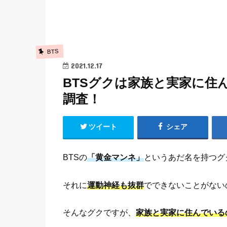
BTS
2021.12.17
BTSグクは家族と実家に住
調査！
ツイート
シェア
BTSの
「黄金マンネ」
というあだ名を持つグ
それに
運動神経も抜群
でできないことがない
そんなグクですが、
家族と実家に住んでいる