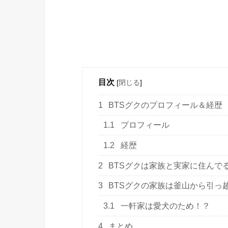
目次
[
閉じる
]
1
BTSグクのプロフィール＆経歴
1.1
プロフィール
1.2
経歴
2
BTSグクは家族と実家に住んで
3
BTSグクの家族は釜山から引っ
3.1
一軒家は愛犬のため！？
4
まとめ