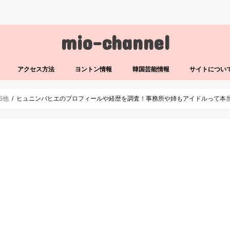
mio-channel
アクセス方法
ヨントン情報
韓国芸能情報
サイトについ
LS他
ヒュニンバヒエのプロフィールや経歴を調査！事務所や姉もアイドルって本