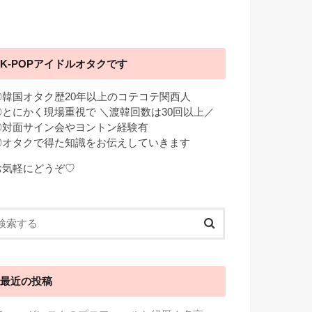
K-POPアイドルオタクです
◎韓国オタク歴20年以上のコテコテ関西人
◎とにかく現場重視で ＼渡韓回数は30回以上／
◎対面サイン会やヨントン経験有
◎オタクで得た知識をお伝えしていきます
お気軽にどうぞ♡
最近の投稿