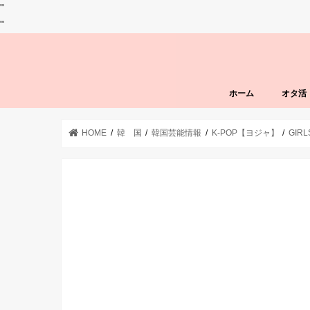
"
"
ホーム
オタ活
HOME
韓 国
韓国芸能情報
K-POP【ヨジャ】
GIR