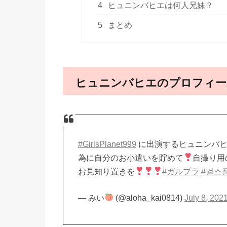
4
ヒュニンバヒエは何人兄妹？
5
まとめ
ヒュニンバヒエのプロフィー
#GirlsPlanet999
に出演するヒュニンバヒ
為に自分のお小遣いを貯めて
自撮り用
お見知り置きを
#ガルプラ
#걸스
— みい
(@aloha_kai0814)
July 8, 202