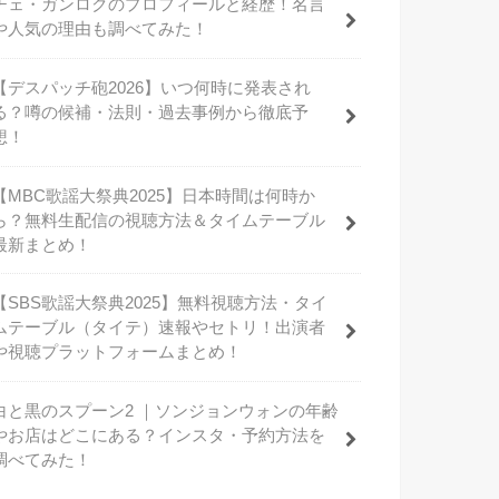
チェ・ガンロクのプロフィールと経歴！名言
や人気の理由も調べてみた！
【デスパッチ砲2026】いつ何時に発表され
る？噂の候補・法則・過去事例から徹底予
想！
【MBC歌謡大祭典2025】日本時間は何時か
ら？無料生配信の視聴方法＆タイムテーブル
最新まとめ！
【SBS歌謡大祭典2025】無料視聴方法・タイ
ムテーブル（タイテ）速報やセトリ！出演者
や視聴プラットフォームまとめ！
白と黒のスプーン2 ｜ソンジョンウォンの年齢
やお店はどこにある？インスタ・予約方法を
調べてみた！