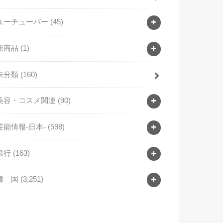
ユーチューバー
(45)
新商品
(1)
未分類
(160)
美容・コスメ関連
(90)
芸能情報-日本-
(598)
銀行
(163)
韓 国
(3,251)