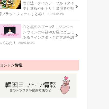
聴方法・タイムテーブル（タイ
テ）速報やセトリ！出演者や視
聴プラットフォームまとめ！
2025.12.25
白と黒のスプーン2 ｜ソンジョ
ンウォンの年齢やお店はどこに
ある？インスタ・予約方法を調
べてみた！
2025.12.23
ヨントン情報↓