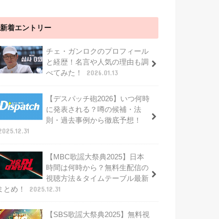
新着エントリー
チェ・ガンロクのプロフィール
と経歴！名言や人気の理由も調
べてみた！
2026.01.13
【デスパッチ砲2026】いつ何時
に発表される？噂の候補・法
則・過去事例から徹底予想！
2025.12.31
【MBC歌謡大祭典2025】日本
時間は何時から？無料生配信の
視聴方法＆タイムテーブル最新
まとめ！
2025.12.31
【SBS歌謡大祭典2025】無料視