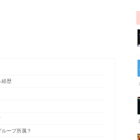
＆経歴
？
グループ所属？