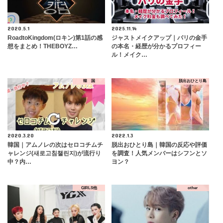
2020.5.1
2025.11.14
RoadtoKingdom(ロキン)第1話の感
ジャストメイクアップ｜パリの金手
想をまとめ！THEBOYZ…
の本名・経歴が分かるプロフィー
ル！メイク…
韓 国
脱出おひとり島
2020.3.20
2022.1.3
韓国｜アムノレの次はセロコチムチ
脱出おひとり島｜韓国の反応や評価
ャレンジ(새로고침챌린지)が流行り
を調査！人気メンバーはシフンとソ
中？内…
ヨン？
GIRLS他
other