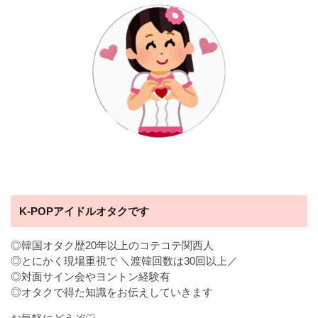
K-POPアイドルオタクです
◎韓国オタク歴20年以上のコテコテ関西人
◎とにかく現場重視で ＼渡韓回数は30回以上／
◎対面サイン会やヨントン経験有
◎オタクで得た知識をお伝えしていきます