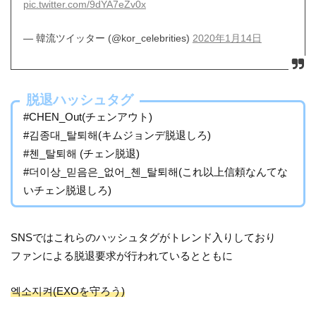
pic.twitter.com/9dYA7eZv0x
— 韓流ツイッター (@kor_celebrities)
2020年1月14日
脱退ハッシュタグ
#CHEN_Out(チェンアウト)
#김종대_탈퇴해(キムジョンデ脱退しろ)
#첸_탈퇴해 (チェン脱退)
#더이상_믿음은_없어_첸_탈퇴해(これ以上信頼なんてな
いチェン脱退しろ)
SNSではこれらのハッシュタグがトレンド入りしており
ファンによる脱退要求が行われているとともに
엑소지켜(EXOを守ろう)