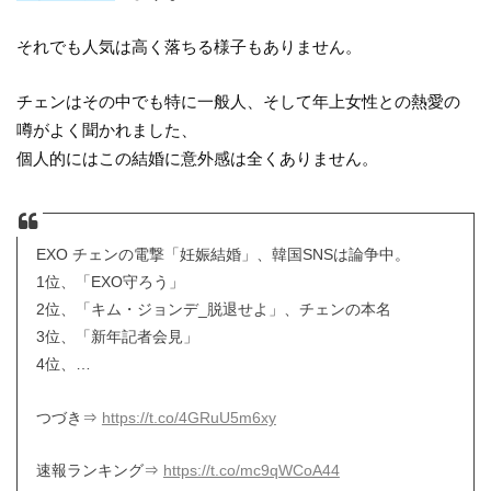
それでも人気は高く落ちる様子もありません。
チェンはその中でも特に一般人、そして年上女性との熱愛の
噂がよく聞かれました、
個人的にはこの結婚に意外感は全くありません。
EXO チェンの電撃「妊娠結婚」、韓国SNSは論争中。
1位、「EXO守ろう」
2位、「キム・ジョンデ_脱退せよ」、チェンの本名
3位、「新年記者会見」
4位、…
つづき⇒
https://t.co/4GRuU5m6xy
速報ランキング⇒
https://t.co/mc9qWCoA44