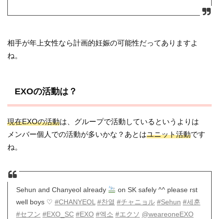
相手が年上女性なら計画的妊娠の可能性だってありますよ
ね。
EXOの活動は？
現在EXOの活動
は、グループで活動しているというよりは
メンバー個人での活動が多いかな？あとは
ユニット活動
です
ね。
Sehun and Chanyeol already
on SK safely ^^ please rst
well boys ♡
#CHANYEOL
#찬열
#チャニョル
#Sehun
#세훈
#セフン
#EXO_SC
#EXO
#엑소
#エクソ
@weareoneEXO