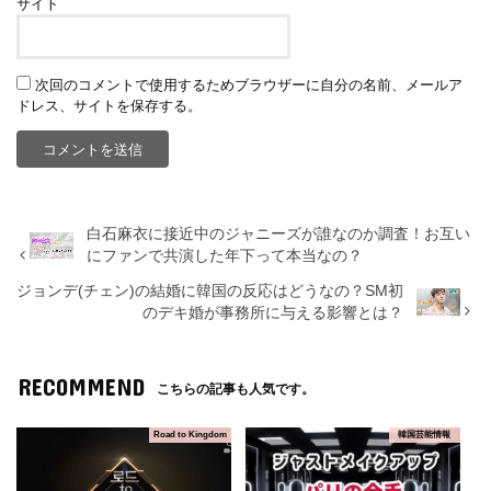
サイト
次回のコメントで使用するためブラウザーに自分の名前、メールア
ドレス、サイトを保存する。
白石麻衣に接近中のジャニーズが誰なのか調査！お互い
にファンで共演した年下って本当なの？
ジョンデ(チェン)の結婚に韓国の反応はどうなの？SM初
のデキ婚が事務所に与える影響とは？
RECOMMEND
こちらの記事も人気です。
Road to Kingdom
韓国芸能情報