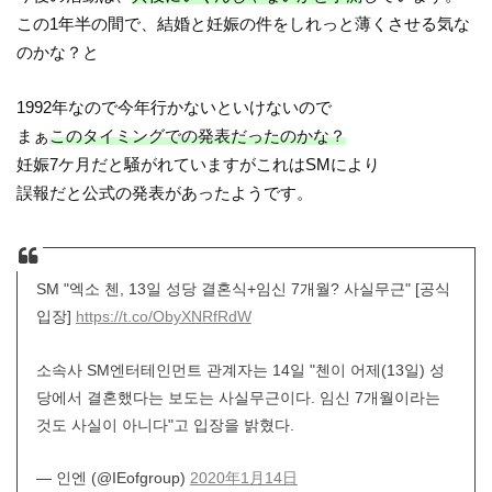
この1年半の間で、結婚と妊娠の件をしれっと薄くさせる気な
のかな？と
1992年なので今年行かないといけないので
まぁ
このタイミングでの発表だったのかな？
妊娠7ケ月だと騒がれていますがこれはSMにより
誤報だと公式の発表があったようです。
SM "엑소 첸, 13일 성당 결혼식+임신 7개월? 사실무근" [공식
입장]
https://t.co/ObyXNRfRdW
소속사 SM엔터테인먼트 관계자는 14일 "첸이 어제(13일) 성
당에서 결혼했다는 보도는 사실무근이다. 임신 7개월이라는
것도 사실이 아니다"고 입장을 밝혔다.
— 인엔 (@IEofgroup)
2020年1月14日