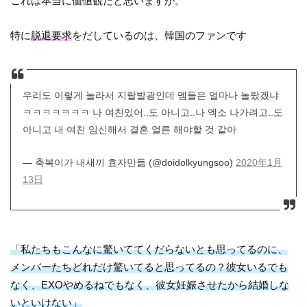
これは本当に価値観だと思いますが。
特に
脱退要求
をだしているのは、韓国のファンです
우리도 이렇게 놀라서 지랄발광인데 멤들은 얼마나 놀랐겠냐
ㅋㅋㅋㅋㅋㅋㅋ 나 여친있어..도 아니고..나 엑소 나가려고..도
아니고 내 여친 임신해서 결혼 얼른 해야할 것 같아
— 축복이가 내새끼 효자만듦 (@doidolkyungsoo)
2020年1月
13日
「私たちもこんなに驚いててくだらないとも思ってるのに、
メンバーたちどれだけ驚いてると思ってるの？彼女いるでも
なく、EXOやめるねでもなく、彼女妊娠させたから結婚しな
いといけない」