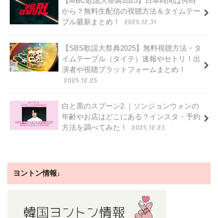
【MBC歌謡大祭典2025】日本時間は何時
から？無料生配信の視聴方法＆タイムテー
ブル最新まとめ！
2025.12.31
【SBS歌謡大祭典2025】無料視聴方法・タ
イムテーブル（タイテ）速報やセトリ！出
演者や視聴プラットフォームまとめ！
2025.12.25
白と黒のスプーン2 ｜ソンジョンウォンの
年齢やお店はどこにある？インスタ・予約
方法を調べてみた！
2025.12.23
ヨントン情報↓