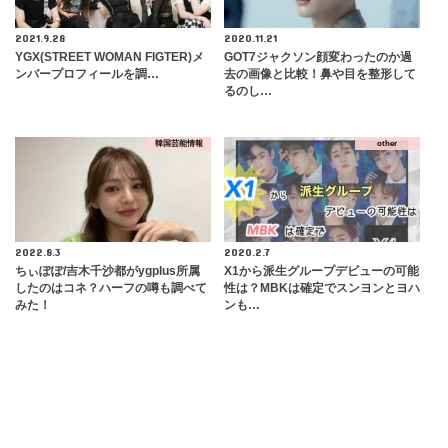
2021.9.28
2020.11.21
YGX(STREET WOMAN FIGTER)メ
GOT7ジャクソン顔変わったのか過
ンバープロフィールを調…
去の画像と比較！鼻や目を整形して
るのし…
韓国芸能情報
other
2022.8.3
2020.2.7
ちぃぽぽ/吉木千沙都がygplus所属
X1から派生グループデビューの可能
したのはコネ？ハーフの噂も調べて
性は？MBKは確定でスンヨンとヨハ
みた！
ンも…