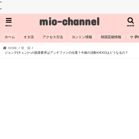
"
"
mio-channel
menu
search
ホーム
オタ活
アクセス方法
ヨントン情報
韓国芸能情報
サイ
HOME
韓 国
ジョンデ(チェン)への脱退要求はアンチファンの仕業？今後の活動やEXOはどうなるの？