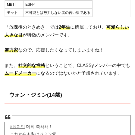
MBTI
ESFP
モット―
不可能とは努力しない者の言い訳である
「放課後のときめき」では
2年生
に所属しており、
可愛らしい
大きな目
が特徴のメンバーです。
努力家
なので、応援したくなってしまいますね！
また、
社交的な性格
ということで、CLASSyメンバーの中でも
ムードメーカー
になるのではないかと予想されています。
ウォン・ジミン(14歳)
#원지민
데뷔 축하해！
これからも私はジミン党