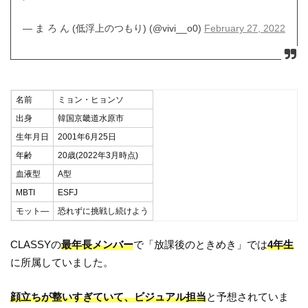
— ま ろ ん (低浮上のつもり) (@vivi__o0)
February 27, 2022
名前
ミョン・ヒョンソ
出身
韓国京畿道水原市
生年月日
2001年6月25日
年齢
20歳(2022年3月時点)
血液型
A型
MBTI
ESFJ
モット―
恐れずに挑戦し続けよう
CLASSYの
最年長メンバー
で「放課後のときめき」では
4年生
に所属していました。
顔立ちが整いすぎていて、ビジュアル担当
と予想されていま