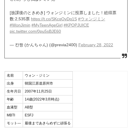
[放課後のときめき] ウォンジミンに投票しました！総得票
数:2,535票
https://t.co/SKcqOvDq1S
#ウォンジミン
#WonJimin
#MyTeenAgeGirl
#KPOPJUICE
pic.twitter.com/0pu5sBJE60
— 칸짱 (かんちゃん) (@previa2400)
February 28, 2022
名前
ウォン・ジミン
出身
韓国江原道原州市
生年月日
2007年11月25日
年齢
14歳(2022年3月時点)
血液型
AB型
MBTI
ESFJ
モット―
最後まであきらめずに頑張る