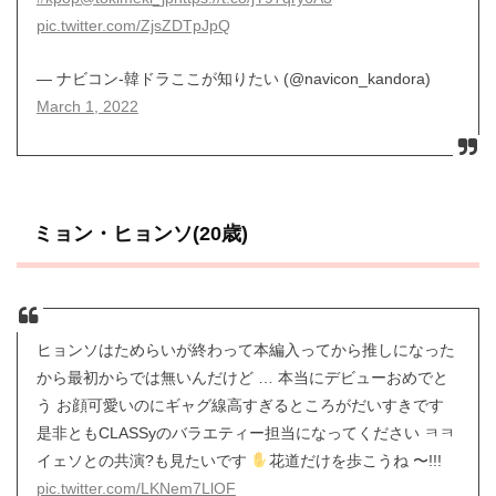
pic.twitter.com/ZjsZDTpJpQ
— ナビコン-韓ドラここが知りたい (@navicon_kandora)
March 1, 2022
ミョン・ヒョンソ(20歳)
ヒョンソはためらいが終わって本編入ってから推しになった
から最初からでは無いんだけど … 本当にデビューおめでと
う お顔可愛いのにギャグ線高すぎるところがだいすきです
是非ともCLASSyのバラエティー担当になってください ㅋㅋ
イェソとの共演?も見たいです
花道だけを歩こうね 〜!!!
pic.twitter.com/LKNem7LlOF