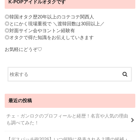
K-POPアイドルオタクです
◎韓国オタク歴20年以上のコテコテ関西人
◎とにかく現場重視で ＼渡韓回数は30回以上／
◎対面サイン会やヨントン経験有
◎オタクで得た知識をお伝えしていきます
お気軽にどうぞ♡
最近の投稿
チェ・ガンロクのプロフィールと経歴！名言や人気の理由
も調べてみた！
【デスパッチ砲2026】いつ何時に発表される？噂の候補・