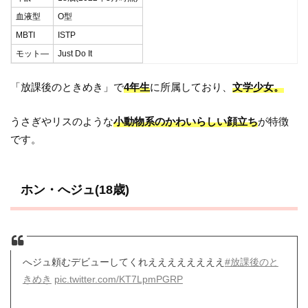
血液型
O型
MBTI
ISTP
モット―
Just Do It
「放課後のときめき」で
4年生
に所属しており、
文学少女。
うさぎやリスのような
小動物系のかわいらしい顔立ち
が特徴
です。
ホン・へジュ(18歳)
へジュ頼むデビューしてくれええええええええ
#放課後のと
きめき
pic.twitter.com/KT7LpmPGRP