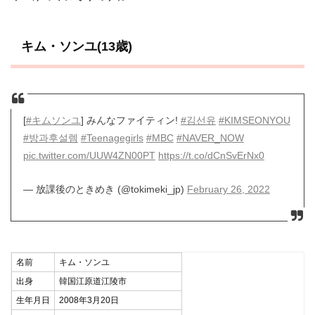
キム・ソンユ(13歳)
[
#キムソンユ
] みんなファイティン!
#김선유
#KIMSEONYOU
#방과후설렘
#Teenagegirls
#MBC
#NAVER_NOW
pic.twitter.com/UUW4ZN00PT
https://t.co/dCnSvErNx0
— 放課後のときめき (@tokimeki_jp)
February 26, 2022
名前
キム・ソンユ
出身
韓国江原道江陵市
生年月日
2008年3月20日