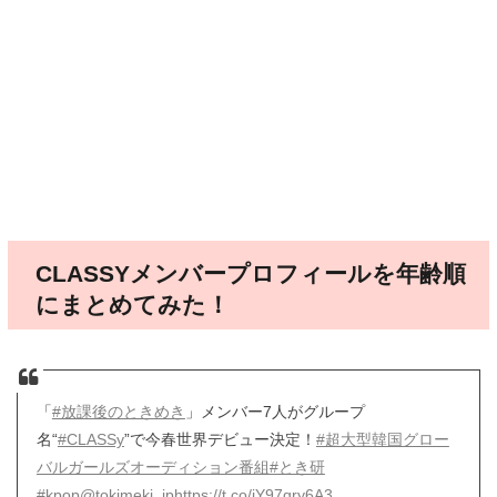
CLASSYメンバープロフィールを年齢順
にまとめてみた！
「
#放課後のときめき
」メンバー7人がグループ
名“
#CLASSy
”で今春世界デビュー決定！
#超大型韓国グロー
バルガールズオーディション番組
#とき研
#kpop
@tokimeki_jp
https://t.co/jY97qry6A3