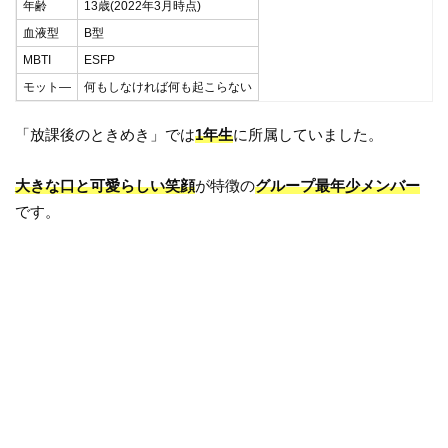
年齢
13歳(2022年3月時点)
血液型
B型
MBTI
ESFP
モット―
何もしなければ何も起こらない
「放課後のときめき」では
1年生
に所属していました。
大きな口と可愛らしい笑顔
が特徴の
グループ最年少メンバー
です。