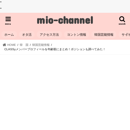
"
"
mio-channel
menu
search
ホーム
オタ活
アクセス方法
ヨントン情報
韓国芸能情報
サイ
HOME
韓 国
韓国芸能情報
CLASSyメンバープロフィールを年齢順にまとめ！ポジションも調べてみた！