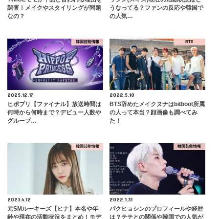
調査！メイクやスタイリングが問題
うなってる？ファンの反応や韓国で
なの？
の人気…
韓国芸能情報
BTS
2025.12.17
2022.5.10
ヒポプリ【ファイナル】放送時間は
BTS辞めたメイクヌナはbitboot所属
何時から何時まで？デビュー人数や
の人って本当？顔画像も調べてみ
グループ…
た！
韓国芸能情報
韓国芸能情報
2023.4.12
2022.1.31
元SMルーキーズ【ヒナ】本名や年
パクヒョシンのプロフィールや経歴
齢や現在の活動状況をまとめ！モデ
は？テテとの関係や韓国での人気が