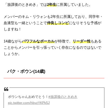
「放課後のときめき」では
2年生
に所属していました。
メンバーのキム・リウォンも2年生に所属しており、同学年・
血液型も一緒ということで
仲良しコンビ
になりそうな予感が
しますね！
14歳ながら
パワフルなボーカル
が特徴で、
リーダー性
もある
ことからメンバーを引っ張っていく存在になるのではないで
しょうか。
パク・ボウン(14歳)
ボウンちゃんおめでとう！
#放課後のときめき
pic.twitter.com/hbvzYKPk5J