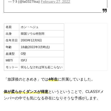
— ️ﾜ ｶ️ (@la0327lisa)
February 27, 2022
名前
ホン・へジュ
出身
韓国ソウル特別市
生年月日
2003年12月9日
年齢
18歳(2022年3月時点)
血液型
O型
MBTI
ISFJ
モット―
何もしなければ何も起こらない
「放課後のときめき」では
4年生
に所属していました。
体が柔らかくダンスが得意
というということで、CLASSYメ
ンバーの中でも気になる存在になりそうな予感がします。