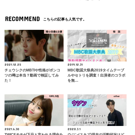
RECOMMEND
こちらの記事も人気です。
韓☆俳優&女優
韓 国
2021.12.25
2019.12.31
チェウシクのMBTIや性格がポンコ
MBC歌謡大祭典2019タイムテーブ
ツの噂は本当？動画で検証してみ
ルやセトリを調査！出演者のコラボ
た！
を無…
GIRLS他
other
2021.6.30
2020.3.1
TWICEモモが下品と言われる理由を
ウジン(スキズ)現在の活動状況はど