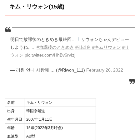
キム・リウォン(15歳)
明日で放課後のときめき最終回…
リウォンちゃんデビュー
しようね。。
#放課後のときめき
#김리원
#キムリウォン
#リ
ウォン
pic.twitter.com/HhBv6rvIzj
— 리원 언니 사랑해 … (@Riwon_111)
February 26, 2022
名前
キム・リウォン
出身
韓国京畿道
生年月日
2007年1月11日
年齢
15歳(2022年3月時点)
血液型
AB型