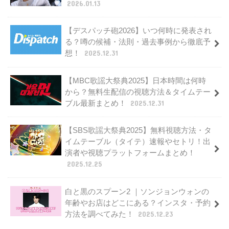
2026.01.13
【デスパッチ砲2026】いつ何時に発表され
る？噂の候補・法則・過去事例から徹底予
想！
2025.12.31
【MBC歌謡大祭典2025】日本時間は何時
から？無料生配信の視聴方法＆タイムテー
ブル最新まとめ！
2025.12.31
【SBS歌謡大祭典2025】無料視聴方法・タ
イムテーブル（タイテ）速報やセトリ！出
演者や視聴プラットフォームまとめ！
2025.12.25
白と黒のスプーン2 ｜ソンジョンウォンの
年齢やお店はどこにある？インスタ・予約
方法を調べてみた！
2025.12.23