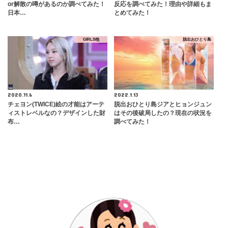
or解散の噂があるのか調べてみた！
反応を調べてみた！理由や詳細もま
日本…
とめてみた！
GIRLS他
脱出おひとり島
2020.11.6
2022.1.13
チェヨン(TWICE)絵の才能はアーテ
脱出おひとり島ジアとヒョンジュン
ィストレベルなの？デザインした財
はその後破局したの？現在の状況を
布…
調べてみた！