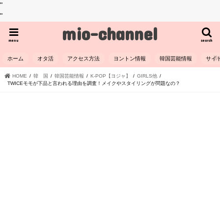
"
"
mio-channel
menu
search
ホーム
オタ活
アクセス方法
ヨントン情報
韓国芸能情報
サイ
HOME
韓 国
韓国芸能情報
K-POP【ヨジャ】
GIRLS他
TWICEモモが下品と言われる理由を調査！メイクやスタイリングが問題なの？