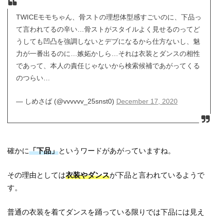
TWICEモモちゃん、骨ストの理想体型感すごいのに、下品っ
て言われてるの辛い…骨ストがスタイルよく見せるのってど
うしても凹凸を強調しないとデブになるから仕方ないし、魅
力が一番出るのに…嫉妬かしら…それは衣装とダンスの相性
であって、本人の責任じゃないから検索候補であがってくる
のつらい…
— しめさば (@vvvvvv_25snst0)
December 17, 2020
確かに
「下品」
というワードがあがっていますね。
その理由としては
衣装やダンス
が下品と言われているようで
す。
普通の衣装を着てダンスを踊っている限りでは下品には見え