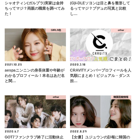
シャオティン(ガルプラ)実家は金持
(G)I-DLEソヨンは目と鼻を整形して
ちってマジ？両親の職業を調べてみ
るってマジ？プデュの写真と比較
た！
し…
GIRLS他
other
2021.10.25
2020.3.18
aespaニンニンの身長体重や年齢が
CRAVITYメンバープロフィールを人
わかるプロフィール！本名はあだ名
気順にまとめ！ビジュアル・ダンス
と関…
担…
other
韓国芸能情報
2020.6.7
2022.8.29
GOT7ファンクラブ終了に活動休止
【女優】ユジュウンの訃報に韓国の