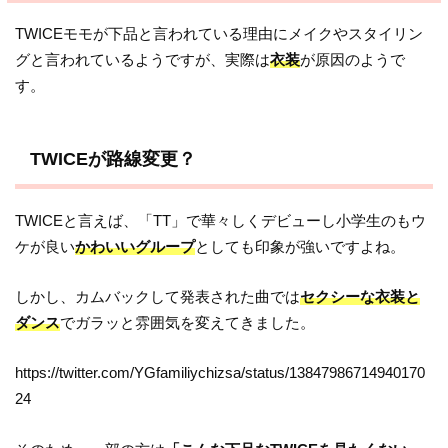
TWICEモモが下品と言われている理由にメイクやスタイリン
グと言われているようですが、実際は
衣装
が原因のようで
す。
TWICEが路線変更？
TWICEと言えば、「TT」で華々しくデビューし小学生のもウ
ケが良い
かわいいグループ
としても印象が強いですよね。
しかし、カムバックして発表された曲では
セクシーな衣装と
ダンス
でガラッと雰囲気を変えてきました。
https://twitter.com/YGfamiliychizsa/status/13847986714940170
24