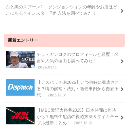
白と黒のスプーン2 ｜ソンジョンウォンの年齢やお店はど
こにある？インスタ・予約方法を調べてみた！
新着エントリー
チェ・ガンロクのプロフィールと経歴！名
言や人気の理由も調べてみた！
2026.01.13
【デスパッチ砲2026】いつ何時に発表され
る？噂の候補・法則・過去事例から徹底予
想！
2025.12.31
【MBC歌謡大祭典2025】日本時間は何時
から？無料生配信の視聴方法＆タイムテー
ブル最新まとめ！
2025.12.31