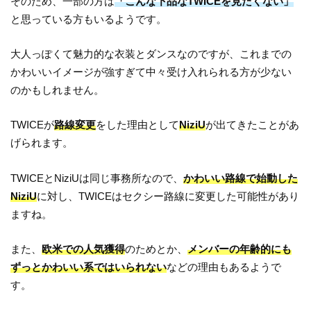
そのため、一部の方は
「こんな下品なTWICEを見たくない」
と思っている方もいるようです。
大人っぽくて魅力的な衣装とダンスなのですが、これまでの
かわいいイメージが強すぎて中々受け入れられる方が少ない
のかもしれません。
TWICEが
路線変更
をした理由として
NiziU
が出てきたことがあ
げられます。
TWICEとNiziUは同じ事務所なので、
かわいい路線で始動した
NiziU
に対し、TWICEはセクシー路線に変更した可能性があり
ますね。
また、
欧米での人気獲得
のためとか、
メンバーの年齢的にも
ずっとかわいい系ではいられない
などの理由もあるようで
す。