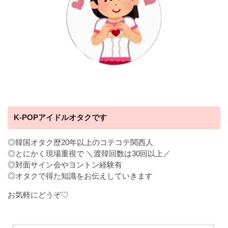
K-POPアイドルオタクです
◎韓国オタク歴20年以上のコテコテ関西人
◎とにかく現場重視で ＼渡韓回数は30回以上／
◎対面サイン会やヨントン経験有
◎オタクで得た知識をお伝えしていきます
お気軽にどうぞ♡